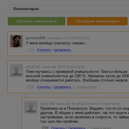
Комментарии
Написать комментарий
Последние комментарии
pervom666
написала 31.07.2013 в 23:16
У меня вообще плагиатус лажает...
#1
Ответить
/
Цитировать
DELETED
написала 31.07.2013 в 23:22
Тоже мучаюсь с проверкой уникальности. Тексты больше 
высокой уникальностью до 100 %. Урезаешь кусок до 1500
вообще отказывается работать. Вообщем столько нервов 
#2
Ответить
/
Цитировать
/
Скрыть ветку
DELETED
написала 01.08.2013 в 00:04
в ответ на #2
Проблема не в Плагиатусе. Видимо, что-то со ско
другом. В общем у меня работает, так что ищите
настройками, если проблема в скорости, то тайма
тыс шли без проблем.
#7
Ответить
/
Цитировать
/
Скрыть ветку