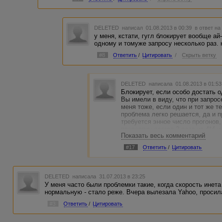
DELETED
написал 01.08.2013 в 00:39
в ответ на
у меня, кстати, гугл блокирует вообще ай
одному и томуже запросу несколько раз.
#8
Ответить
/
Цитировать
/
Скрыть ветку
DELETED
написала 01.08.2013 в 01:5
Блокирует, если особо достать о
Вы имели в виду, что при запрос
меня тоже, если один и тот же т
проблема легко решается, да и п
требуется энное число прогонов,
проверяю: всегда 2 раза на 4*4 и
Показать весь комментарий
очепятку, то еще круг. Небольши
1 раз. Так что 4-5 прогонов - нор
#17
Ответить
/
Цитировать
DELETED
написала 31.07.2013 в 23:25
У меня часто были проблемки такие, когда скорость инет
нормальную - стало реже. Вчера вылезала Yahoo, просила 
#3
Ответить
/
Цитировать