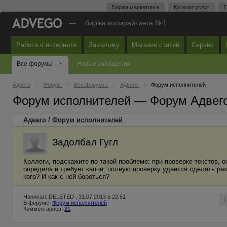
Биржа маркетинга
Каталог услуг
П
—
биржа копирайтинга №1
Работа в интернете
Заказчику
Магазин статей
Сервис
Все форумы
Новые сообщения
Адвего
Форум
Все форумы
Адвего
Форум исполнителей
Форум исполнителей — Форум Адвег
Адвего
/
Форум исполнителей
Задолбал Гугл
Коллеги, подскажите по такой проблеме: при проверке текстов, о
определа и требует капчи. полную проверку удается сделать раз
кого? И как с ней бороться?
Написал: DELETED , 31.07.2013 в 22:51
В форуме:
Форум исполнителей
Комментариев:
21