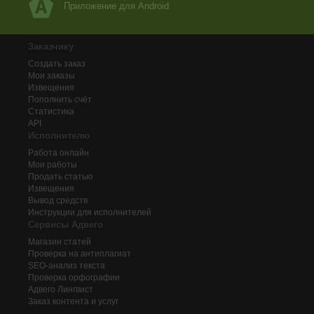
Приложение для Android
Заказчику
Создать заказ
Мои заказы
Извещения
Пополнить счёт
Статистика
API
Исполнителю
Работа онлайн
Мои работы
Продать статью
Извещения
Вывод средств
Инструкции для исполнителей
Сервисы Адвего
Магазин статей
Проверка на антиплагиат
SEO-анализ текста
Проверка орфографии
Адвего
Лингвист
Заказ контента и услуг