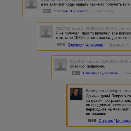
а на антигейт коды надыть какие-то получать или
#10
Ответить
/
Цитировать
/
Скрыть ветку
DELETED
написал 01.08.2013 в 00:57
в ответ на
Я не получал, просто включил все поиско
тексты по 10 000 и пока все ок, до этого
#11
Ответить
/
Цитировать
/
Скрыть ветку
DELETED
написал 01.08.2013 в 01:03
спасибо, попробую.
#12
Ответить
/
Цитировать
/
Скры
Белоусов (advego)
напис
Добрый день! Попробуйте
запуском программы зайд
он предложит ввести кап
переходите на Антигейт,
интенсивно.
#21
Ответить
/
Цитирова