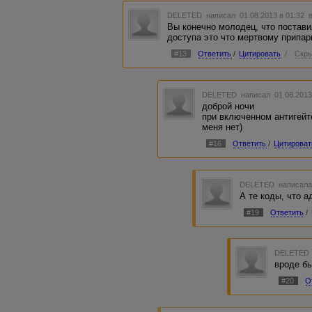
DELETED
написал 01.08.2013 в 01:32
Вы конечно молодец, что постави
доступа это что мертвому припар
#13
Ответить
/
Цитировать
/
Скры
DELETED
написал 01.08.2013
доброй ночи
при включенном антигейт
меня нет)
#16
Ответить
/
Цитироват
DELETED
написала
А те коды, что 
#19
Ответить
/
DELETED
вроде б
#20
О