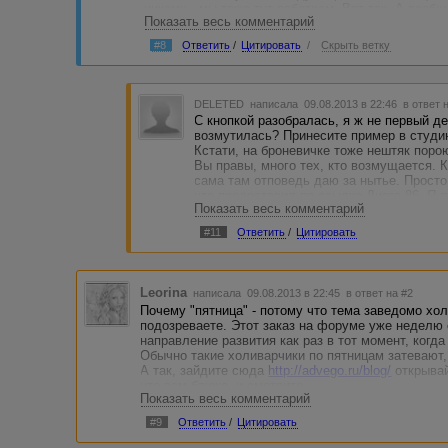
никому - мы тоже тут работаем. Вот так. А вообщ
Показать весь комментарий
весело. Только с броневичка слезьте, там грустн
#8
Ответить
/
Цитировать
/
Скрыть ветку
DELETED
написала 09.08.2013 в 22:46
в ответ 
С кнопкой разобралась, я ж не первый де
возмутилась? Принесите пример в студи
Кстати, на броневичке тоже нештяк поро
Вы правы, много тех, кто возмущается. Кс
сама там отповедь даю за нытье. Просто 
что предоставил по ссылке Диего 86. Я
Показать весь комментарий
что выносил поиск, но увы и ах, там тол
кило стоят в пределах разумного, не со
#11
Ответить
/
Цитировать
общая сумма невелика.
А ругаться на меня не надо, я же не от 
Leorina
написала 09.08.2013 в 22:45
в ответ на #2
Почему "пятница" - потому что тема заведомо хол
подозреваете. Этот заказ на форуме уже неделю
направление развития как раз в тот момент, когда
Обычно такие холиварчики по пятницам затевают, 
А так, зайдите сюда
http://advego.ru/blog/
открывай
что вам ближе, и смотрите.
Показать весь комментарий
#9
Ответить
/
Цитировать