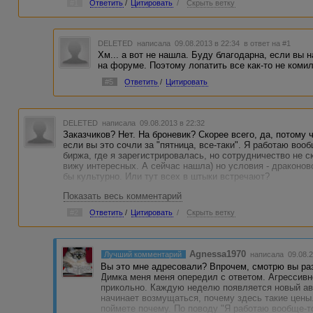
#1
Ответить
/
Цитировать
/
Скрыть ветку
DELETED
написала 09.08.2013 в 22:34
в ответ на #1
Хм... а вот не нашла. Буду благодарна, если вы н
на форуме. Поэтому лопатить все как-то не коми
#5
Ответить
/
Цитировать
DELETED
написала 09.08.2013 в 22:32
Заказчиков? Нет. На броневик? Скорее всего, да, потому ч
если вы это сочли за "пятница, все-таки". Я работаю во
биржа, где я зарегистрировалась, но сотрудничество не 
вижу интересных. А сейчас нашла) но условия - драконов
бы культурно. Или тут всех в штыки встречают?
Показать весь комментарий
По второму. Спасибо за то, что послали. Посмотрю там. 
#2
Ответить
/
Цитировать
/
Скрыть ветку
Кстати, а почему вы так агрессивно настроены? Мне кажет
же хочу ответ получить) чтобы мое сообщение почило в бо
налицо, вы дали очень интересный адрес) Спасибо. Не со
кто лезет на броневичок, и раз вам моя пламенная речь т
Agnessa1970
Лучший комментарий
написала 09.08.2
правильно оформлена)))
Вы это мне адресовали? Впрочем, смотрю вы раз
Димка меня меня опередил с ответом. Агрессивн
прикольно. Каждую неделю появляется новый а
начинает возмущаться, почему здесь такие цены.
поймете почему. По поводу "Я работаю вообще-то