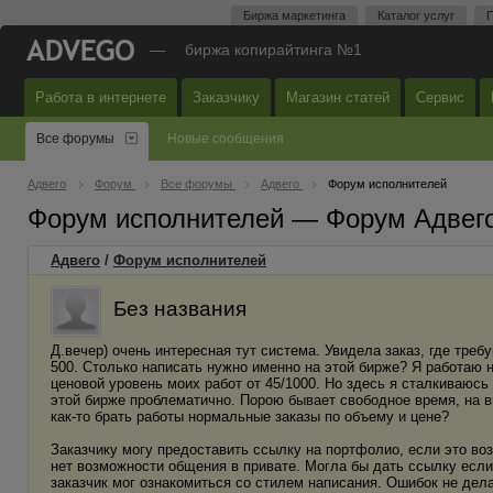
Биржа маркетинга
Каталог услуг
П
—
биржа копирайтинга №1
Работа в интернете
Заказчику
Магазин статей
Сервис
Все форумы
Новые сообщения
Адвего
Форум
Все форумы
Адвего
Форум исполнителей
Форум исполнителей — Форум Адвег
Адвего
/
Форум исполнителей
Без названия
Д.вечер) очень интересная тут система. Увидела заказ, где тре
500. Столько написать нужно именно на этой бирже? Я работаю н
ценовой уровень моих работ от 45/1000. Но здесь я сталкиваюсь
этой бирже проблематично. Порою бывает свободное время, на в
как-то брать работы нормальные заказы по объему и цене?
Заказчику могу предоставить ссылку на портфолио, если это воз
нет возможности общения в привате. Могла бы дать ссылку если 
заказчик мог ознакомиться со стилем написания. Ошибок не дела