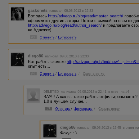
gaskonets
написал 09.08.2013 в 22:33
Вот здесь
http://advego.ru/blog/read/master_search/
подобие
оформляют другие авторы. Потом с сылкой на свои шедев
http://advego.ru/blog/read/author_search/
и предлагаете свои
на Адвежке)
#3
Ответить
/
Цитировать
diego86
написал 09.08.2013 в 22:33
Вот работы сколько
http://advego.ru/job/find/new/...jct=on&li
опыт есть...
#4
Ответить
/
Цитировать
/
Скрыть ветку
DELETED
написала 09.08.2013 в 22:41
в ответ на #4
ВАУ!!! А как вы такие работы отфильтровываете?
1,0 в лучшем случае...
#7
Ответить
/
Цитировать
/
Скрыть ветку
diego86
написал 09.08.2013 в 22:45
в ответ н
Фокус : )