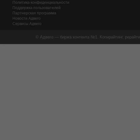
Политика конфиденциальности
Поддержка пользователей
Партнерская программа
Новости Адвего
Сервисы Адвего
© Адвего — биржа контента №1. Копирайтинг, рерайти