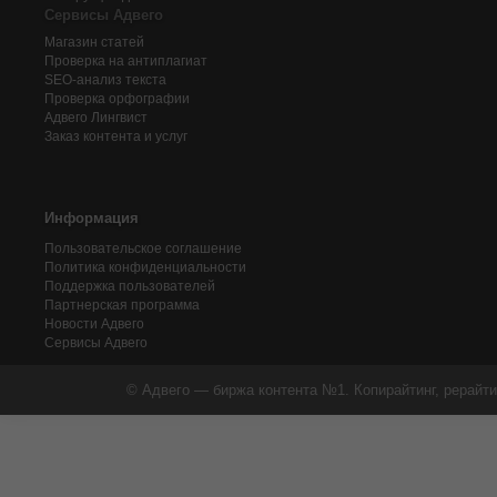
Сервисы Адвего
Магазин статей
Проверка на антиплагиат
SEO-анализ текста
Проверка орфографии
Адвего
Лингвист
Заказ контента и услуг
Информация
Пользовательское соглашение
Политика конфиденциальности
Поддержка пользователей
Партнерская программа
Новости Адвего
Сервисы Адвего
© Адвего — биржа контента №1. Копирайтинг, рерайти