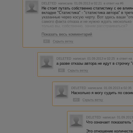
DELETED
написала 01.09.2013 в 02:21
в ответ на #6
Не стоит путать собственно статистику с ее влия
вкладке "Статистика" - "статистика автора" в тре
указанные через косую черту. Вот здесь ваши "о
самого факта отказа и не нужно ждать несколько 
только вы, собственно, зачем расстраиваться?
ТС, очевидно, имела в виду общую информацию п
Показать весь комментарий
автора". Так вот здесь, и annabell777 совершенно
и не меняется: ни КПД, ни стоимости, ни кол-во р
#7
Скрыть ветку
отказы влияют на показатель "обязательность ав
значение при расчете мест в рейтинге авторов. Та
на рейтинг. Пишите больше и будет вам счастье в 
DELETED
написал 01.09.2013 в 02:25
в ответ на
а разве отказы автора не идут в строчку
#8
Скрыть ветку
DELETED
написала 01.09.2013 в 02:3
Насколько я могу судить по своим
#9
Скрыть ветку
DELETED
написал 01.09.2013
Что означает показатель
Это отношение количеств