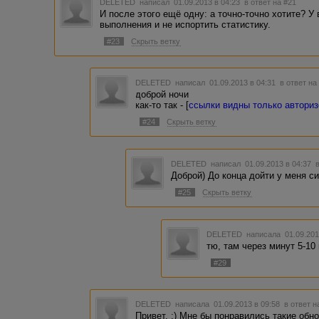
DELETED
написал 01.09.2013 в 04:23
в ответ на #21
И после этого ещё одну: а точно-точно хотите? У 
выполнения и не испортить статистику.
#23
Скрыть ветку
DELETED
написал 01.09.2013 в 04:31
в ответ на
доброй ночи
как-то так - [
ссылки видны только автори
#24
Скрыть ветку
DELETED
написал 01.09.2013 в 04:37
Доброй) До конца дойти у меня си
#25
Скрыть ветку
DELETED
написала 01.09.201
тю, там через минут 5-10 
#29
DELETED
написала 01.09.2013 в 09:58
в ответ н
Привет. :) Мне бы понравились такие обн