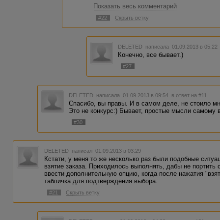
Показать весь комментарий
У каждого свои причины. И дети больные
На той неделе два раза отказалась от ра
#22
Скрыть ветку
двадцать. Я знаю, что можно было отпра
знаки заменить набором слов и т.п.
Но это был постоянный заказчик, который
работу быстро сдала. А такой вариант, к
DELETED
написала 01.09.2013 в 05:2
занял бы много времени. Иногда не знаеш
Конечно, все бывает.)
такой выбор.
#27
DELETED
написала 01.09.2013 в 09:54
в ответ на #11
Спасибо, вы правы. И в самом деле, не стоило мн
Это не конкурс:) Бывает, простые мысли самому в
#30
DELETED
написал 01.09.2013 в 03:29
Кстати, у меня то же несколько раз были подобные ситу
взятие заказа. Приходилось выполнять, дабы не портить 
ввести дополнительную опцию, когда после нажатия "взя
табличка для подтверждения выбора.
#21
Скрыть ветку