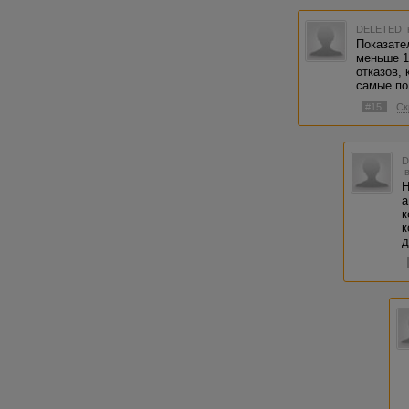
DELETED
Показате
меньше 1
отказов,
самые по
#15
Ск
Н
а
к
к
д