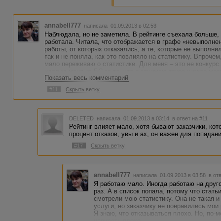
annabell777
написала 01.09.2013 в 02:53
Наблюдала, но не заметила. В рейтинге съехала больше, 
работала. Читала, что отображается в графе «невыполненн
работы, от которых отказались, а те, которые не выполни
так и не поняла, как это повлияло на статистику. Впрочем
мало переживаю о статистике. Для меня – это не конкурс.
удалил меня из БС за то, что я занимаю такое низкое мес
Показать весь комментарий
успехами и поражениями, радостями, когда поблагодарят 
несколько часов не могу изложить материал. А рейтинг, к
#11
Скрыть ветку
интересует. Хотя я иногда и захожу на страницу, чтобы ег
сожалению, это пока 3+. А на моей основной работе хвата
денежных штрафов. Всё, как в Адвего.
DELETED
написала 01.09.2013 в 03:14
в ответ на #11
Рейтинг влияет мало, хотя бывают заказчики, кот
процент отказов, увы и ах, он важен для попадани
#17
Скрыть ветку
annabell777
написала 01.09.2013 в 03:58
в от
Я работаю мало. Иногда работаю на друг
раз. А в список попала, потому что стать
смотрели мою статистику. Она не такая 
услуги, но заказчику не понравились мои 
Я знаю, что отказываться плохо. Но, по
написать плохо.