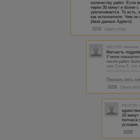
количеству работ. Если 
через 30 минут и более с
увеличивается. То есть, 
как исполнителя. Чем он
(база данных Адвего)
#10
Скрыть ветку
DELETED
написала 
Матчасть подробн
У меня показате
числе работ боле
чем 3 или 5, это 
моя невыполненна
неопытности проп
Показать весь к
какой-то постинг
адвего. Далее, д
#12
Скрыть ветк
менялся и не мен
изучала, выводы
DELETED
единствен
10 минут
полчаса 
условия,
#14