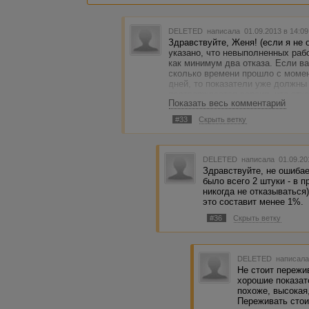
DELETED
написала 01.09.2013 в 14:0
Здравствуйте, Женя! (если я не 
указано, что невыполненных рабо
как минимум два отказа. Если ва
сколько времени прошло с момен
дней, то показатели уже должны
подтверждается версия, что отк
Показать весь комментарий
работы" не идут (о чем я пытала
не изобретать новые механизмы р
#33
Скрыть ветку
отказы совсем уж свежие, то я,
несколько дней в ваш профиль, 
расчета показателей ;)) Заранее 
DELETED
написала 01.09.20
Здравствуйте, не ошибае
было всего 2 штуки - в 
никогда не отказываться
это составит менее 1%.
#36
Скрыть ветку
DELETED
написала
Не стоит пережив
хорошие показат
похоже, высокая,
Переживать стои