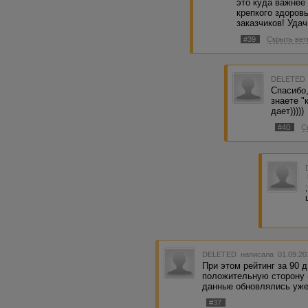
это куда важне
крепкого здоров
заказчиков! Удач
#39
Скрыть вет
DELETED
Спасибо,
знаете "
дает)))))
#40
С
DELETED
написала 01.09.20
При этом рейтинг за 90 
положительную сторону (б
данные обновлялись уж
#37