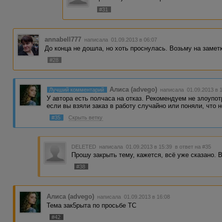
#31
annabell777
написала 01.09.2013 в 06:07
До конца не дошла, но хоть проснулась. Возьму на заметк
#28
Алиса (advego)
Лучший комментарий
написала 01.09.2013 в 
У автора есть полчаса на отказ. Рекомендуем не злоупот
если вы взяли заказ в работу случайно или поняли, что н
#35
Скрыть ветку
DELETED
написала 01.09.2013 в 15:39
в ответ на #35
Прошу закрыть тему, кажется, всё уже сказано. 
#38
Алиса (advego)
написала 01.09.2013 в 16:08
Тема зак5рыта по просьбе ТС
#42