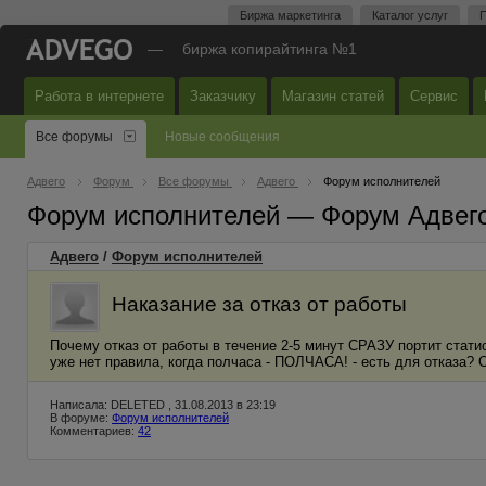
Биржа маркетинга
Каталог услуг
П
—
биржа копирайтинга №1
Работа в интернете
Заказчику
Магазин статей
Сервис
Все форумы
Новые сообщения
Адвего
Форум
Все форумы
Адвего
Форум исполнителей
Форум исполнителей — Форум Адвег
Адвего
/
Форум исполнителей
Наказание за отказ от работы
Почему отказ от работы в течение 2-5 минут СРАЗУ портит стат
уже нет правила, когда полчаса - ПОЛЧАСА! - есть для отказа? О
Написала: DELETED , 31.08.2013 в 23:19
В форуме:
Форум исполнителей
Комментариев:
42