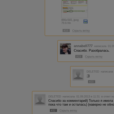
886x565, jpeg
79.6 Kb
#16
Скрыть ветку
annabell777
написала 01.0
Спасибо. Разобралась.
#19
Скрыть ветку
DELETED
написала 
;))
#20
DELETED
написала 01.09.2013 в 11:31
в ответ н
Спасибо за комментарий) Только я имела в
пока что там и осталась) (наверно не обн
#32
Скрыть ветку