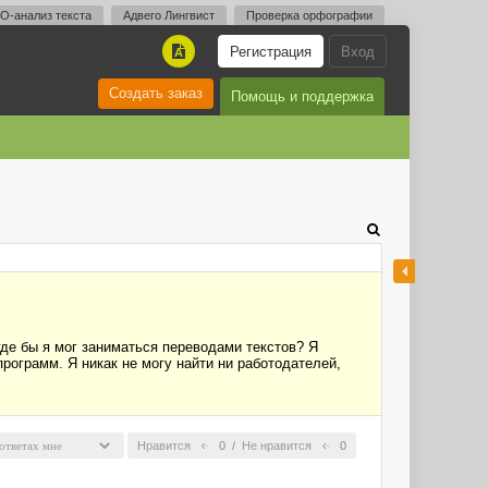
O-анализ текста
Адвего Лингвист
Проверка орфографии
Регистрация
Вход
A
Создать заказ
Помощь и поддержка
где бы я мог заниматься переводами текстов? Я
рограмм. Я никак не могу найти ни работодателей,
Нравится
0
/
Не нравится
0