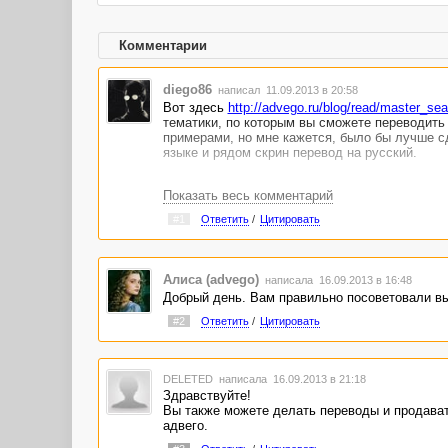
Комментарии
diego86
написал 11.09.2013 в 20:58
Вот здесь
http://advego.ru/blog/read/master_sea
тематики, по которым вы сможете переводить 
примерами, но мне кажется, было бы лучше с
языке и рядом скрин перевод на русский.
Показать весь комментарий
#1
Ответить
/
Цитировать
Алиса (advego)
написала 16.09.2013 в 16:48
Добрый день. Вам правильно посоветовали вы
#2
Ответить
/
Цитировать
DELETED
написала 16.09.2013 в 21:18
Здравствуйте!
Вы также можете делать переводы и продавать
адвего.