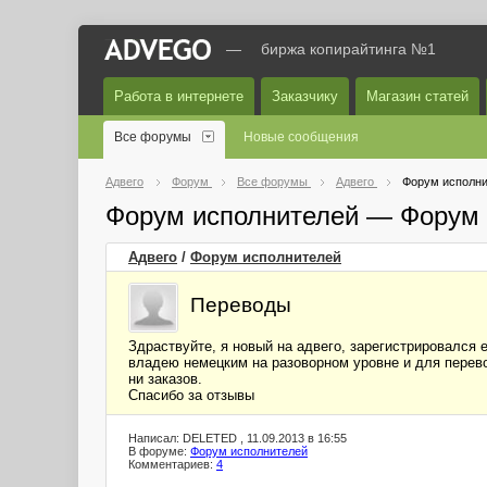
—
биржа копирайтинга №1
Работа в интернете
Заказчику
Магазин статей
Все форумы
Новые сообщения
Адвего
Форум
Все форумы
Адвего
Форум исполни
Форум исполнителей — Форум 
Адвего
/
Форум исполнителей
Переводы
Здраствуйте, я новый на адвего, зарегистрировался 
владею немецким на разоворном уровне и для перево
ни заказов.
Спасибо за отзывы
Написал: DELETED , 11.09.2013 в 16:55
В форуме:
Форум исполнителей
Комментариев:
4