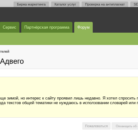
Биржа маркетинга
Каталог услуг
Проверка на антиплагиат
SE
Сервис
Партнёрская программа
Форум
телей
Адвего
еще зимой, но интерес к сайту проявил лишь недавно. Я хотел спросить 
да текстов общей тематики не нуждаюсь в исползовании словарей или п
Пожаловаться