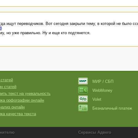
гда ищут переводчиков. Вот сегодня закрыли тему, в которой не было сс
8
у, но уже правильно. Ну и еще кто подтянется.
 статей
МИР / СБП
н статей
WebMoney
ить текст на уникальность
Volet
рка орфографии онлайн
нализ онлайн
Безналичный платеж
ка качества текста
нителю
Сервисы Адвего