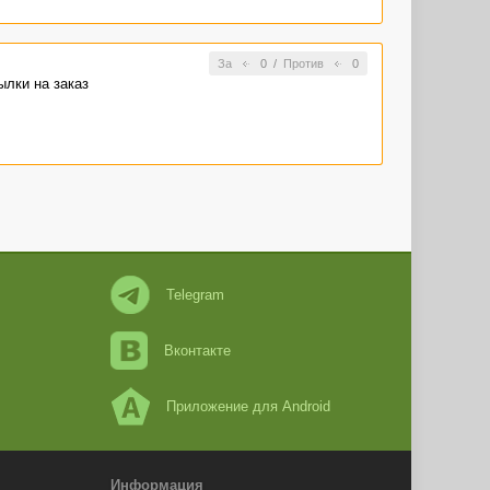
За
0
/
Против
0
ылки на заказ
Telegram
Вконтакте
Приложение для Android
Информация