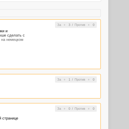
За
3
/
Против
0
ки и
чше сделать с
т на немецком
За
1
/
Против
0
За
0
/
Против
0
й странице