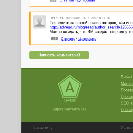
#3
Ответить
/
Цитировать
DELETED
написала 16.09.2013 в 21:26
Последите за веткой поиска авторов, там ино
http://advego.ru/blog/read/author_search/126656
Можно ожидать, что ВМ создаст еще одну тем
#4
Ответить
/
Цитировать
Написать комментарий
Биржа
Магази
Провер
Прове
SEO а
биржа контента №1
Провер
Заказчику
Испол