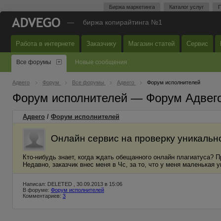
Биржа маркетинга
Каталог услуг
П
—
биржа копирайтинга №1
Работа в интернете
Заказчику
Магазин статей
Сервис
Все форумы
Новые сообщения
Адвего
Форум
Все форумы
Адвего
Форум исполнителей
Форум исполнителей — Форум Адвег
Адвего
/
Форум исполнителей
Онлайн сервис на проверку уникально
Кто-нибудь знает, когда ждать обещанного онлайн плагиатуса? 
Недавно, заказчик внес меня в Чс, за то, что у меня маленькая 
Написал: DELETED , 30.09.2013 в 15:06
В форуме:
Форум исполнителей
Комментариев:
3