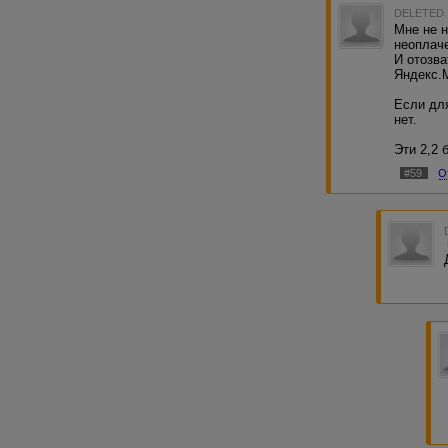
DELETED
Мне не 
неоплач
И отозва
Яндекс.
Если для
нет.
Эти 2,2 
#59
О