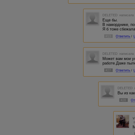
DELETED
написала 
Еще бы.
В наморднике, по
Я б тоже сбежала
#13
Ответить
/
DELETED
написала 
Может вам мои ус
работе.Даже пыле
#27
Ответить
/
DELETED
Вы из ка
#28
От
v
М