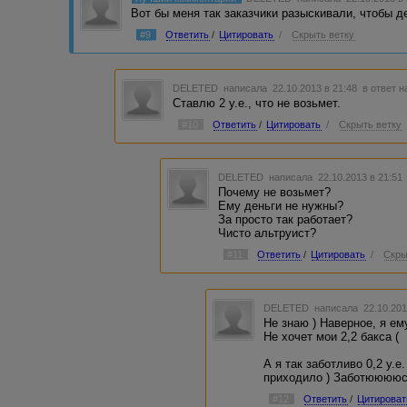
Вот бы меня так заказчики разыскивали, чтобы д
#9
Ответить
/
Цитировать
/
Скрыть ветку
DELETED
написала 22.10.2013 в 21:48
в ответ н
Ставлю 2 у.е., что не возьмет.
#10
Ответить
/
Цитировать
/
Скрыть ветку
DELETED
написала 22.10.2013 в 21:5
Почему не возьмет?
Ему деньги не нужны?
За просто так работает?
Чисто альтруист?
#11
Ответить
/
Цитировать
/
Скры
DELETED
написала 22.10.201
Не знаю ) Наверное, я ем
Не хочет мои 2,2 бакса (
А я так заботливо 0,2 у.е
приходило ) Заботююююс
#12
Ответить
/
Цитироват