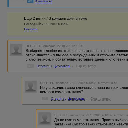
#9
В контексте
Еще 2 ветки / 3 комментария в темe
Последний:
22.10.2013 в 15:02
Показать
DELETED
написала 22.10.2013 в 18:31
Выбираете любое из этих ключевых слов, точнее словосоч
отписываетесь о выборе в обсуждениях и строчите стать
с ключевиком, и обязательно вставьте данный ключевик в
#3
Ответить
/
Цитировать
/
Скрыть ветку
DELETED
написал 22.10.2013 в 18:35
в ответ на #3
Но у заказчика свои ключевые слова из трех сло
немного изменить ключ?
#4
Ответить
/
Цитировать
/
Скрыть ветку
DELETED
написала 22.10.2013 в 18:37
в ответ н
Да не нужно менять ключ. Просто выбирае
заказчика быстро заказ становится неак