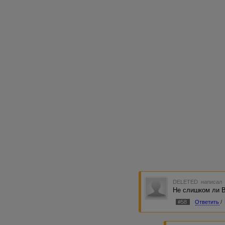
DELETED
написал 
Не слишком ли 
#58
Ответить
/