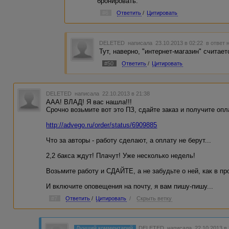
бронировать.
#6
Ответить
/
Цитировать
DELETED
написала 23.10.2013 в 02:22
в ответ 
Тут, наверно, "интернет-магазин" считает
#50
Ответить
/
Цитировать
DELETED
написала 22.10.2013 в 21:38
ААА! ВЛАД! Я вас нашла!!!
Срочно возьмите вот это ПЗ, сдайте заказ и получите опл
http://advego.ru/order/status/6909885
Что за авторы - работу сделают, а оплату не берут...
2,2 бакса ждут! Плачут! Уже несколько недель!
Возьмите работу и СДАЙТЕ, а не забудьте о ней, как в п
И включите оповещения на почту, я вам пишу-пишу...
#7
Ответить
/
Цитировать
/
Скрыть ветку
Лучший комментарий
DELETED
написала 22.10.2013 в