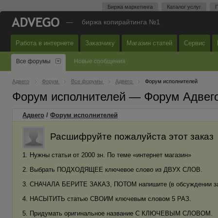
Биржа маркетинга
Каталог услуг
П
—
биржа копирайтинга №1
Работа в интернете
Заказчику
Магазин статей
Сервис
Все форумы
Новые сообщения
Адвего
Форум
Все форумы
Адвего
Форум исполнителей
Форум исполнителей — Форум Адвег
Адвего
/
Форум исполнителей
Расшифруйте пожалуйста этот заказ
1. Нужны статьи от 2000 зн. По теме «интернет магазин»
2. Выбрать ПОДХОДЯЩЕЕ ключевое слово из ДВУХ СЛОВ.
3. СНАЧАЛА БЕРИТЕ ЗАКАЗ, ПОТОМ напишите (в обсуждении зака
4. НАСЫТИТЬ статью СВОИМ ключевым словом 5 РАЗ.
5. Придумать оригинальное название С КЛЮЧЕВЫМ СЛОВОМ.