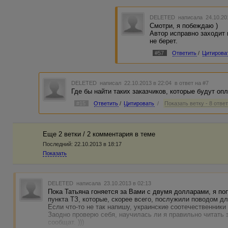
DELETED
написала 24.10.20
Смотри, я побеждаю )
Автор исправно заходит в
не берет.
#57
Ответить
/
Цитирова
DELETED
написал 22.10.2013 в 22:04
в ответ на #7
Где бы найти таких заказчиков, которые будут опл
#15
Ответить
/
Цитировать
/
Показать ветку - 8 отве
Еще 2 ветки / 2 комментария в темe
Последний:
22.10.2013 в 18:17
Показать
DELETED
написала 23.10.2013 в 02:13
Пока Татьяна гоняется за Вами с двумя долларами, я п
пункта ТЗ, которые, скорее всего, послужили поводом д
Если что-то не так напишу, украинские соотечественники
Заодно проверю себя, научилась ли я правильно читать 
сообщат. )))