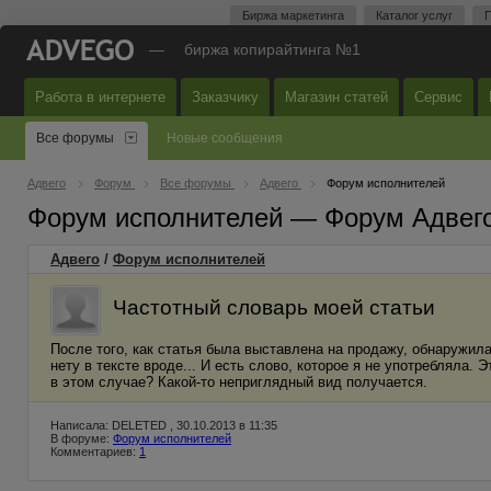
Биржа маркетинга
Каталог услуг
П
—
биржа копирайтинга №1
Работа в интернете
Заказчику
Магазин статей
Сервис
Все форумы
Новые сообщения
Адвего
Форум
Все форумы
Адвего
Форум исполнителей
Форум исполнителей — Форум Адвег
Адвего
/
Форум исполнителей
Частотный словарь моей статьи
После того, как статья была выставлена на продажу, обнаружил
нету в тексте вроде... И есть слово, которое я не употребляла
в этом случае? Какой-то неприглядный вид получается.
Написала: DELETED , 30.10.2013 в 11:35
В форуме:
Форум исполнителей
Комментариев:
1