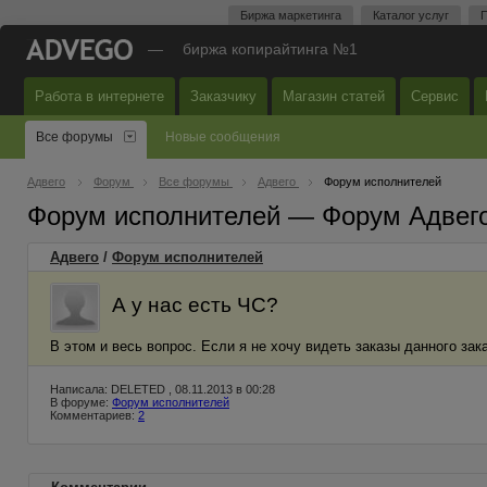
Биржа маркетинга
Каталог услуг
П
—
биржа копирайтинга №1
Работа в интернете
Заказчику
Магазин статей
Сервис
Все форумы
Новые сообщения
Адвего
Форум
Все форумы
Адвего
Форум исполнителей
Форум исполнителей — Форум Адвег
Адвего
/
Форум исполнителей
А у нас есть ЧС?
В этом и весь вопрос. Если я не хочу видеть заказы данного зака
Написала: DELETED , 08.11.2013 в 00:28
В форуме:
Форум исполнителей
Комментариев:
2