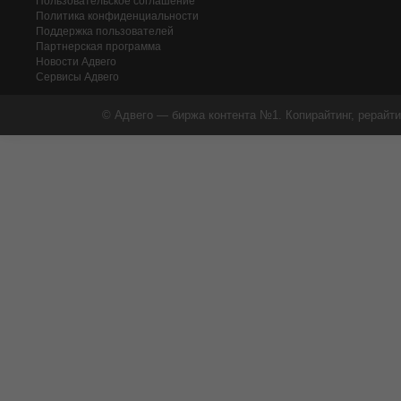
Пользовательское соглашение
Политика конфиденциальности
Поддержка пользователей
Партнерская программа
Новости Адвего
Сервисы Адвего
© Адвего — биржа контента №1. Копирайтинг, рерайти