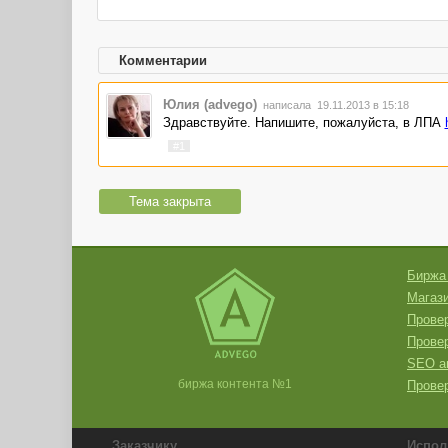
Комментарии
Юлия (advego)
написала 19.11.2013 в 15:18
Здравствуйте. Напишите, пожалуйста, в ЛПА
#1
Тема закрыта
Биржа
Магази
Провер
Прове
SEO а
биржа контента №1
Провер
Заказчику
Испол