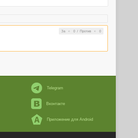
За
0
/
Против
0
Telegram
Вконтакте
Приложение для Android