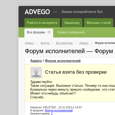
—
биржа копирайтинга №1
Работа в интернете
Заказчику
Магазин статей
Все форумы
Новые сообщения
Адвего
Форум
Все форумы
Адвего
Форум исполни
Форум исполнителей — Форум 
Адвего
/
Форум исполнителей
Статья взята без проверки
Здравствуйте.
Такая ситуация. Выложил статью. Почему-то она пошл
Буквально через минуту пришло сообщение, что стать
Может кто-нибудь объяснит?
Спасибо.
Написал: DELETED , 19.11.2013 в 14:07
В форуме:
Форум исполнителей
Комментариев:
1