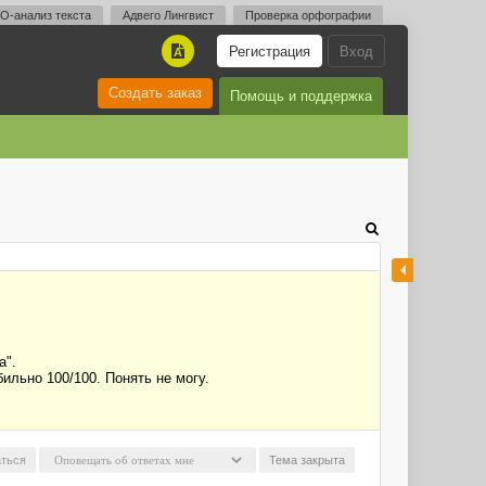
O-анализ текста
Адвего Лингвист
Проверка орфографии
Регистрация
Вход
A
Создать заказ
Помощь и поддержка
а".
ильно 100/100. Понять не могу.
ться
Тема закрыта