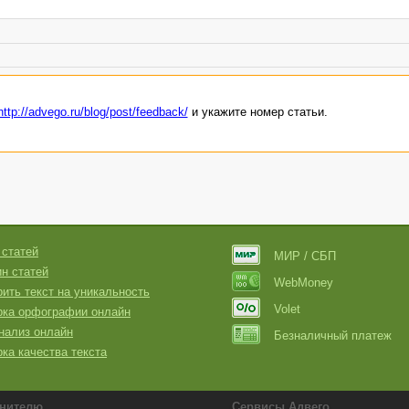
http://advego.ru/blog/post/feedback/
и укажите номер статьи.
 статей
МИР / СБП
н статей
WebMoney
ить текст на уникальность
Volet
рка орфографии онлайн
нализ онлайн
Безналичный платеж
ка качества текста
нителю
Сервисы Адвего