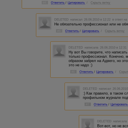
#4
Ответить
/
Цитировать
/
Скрыть ветку
DELETED
написал 26.06.2010 в 12:22
в ответ на
Не обязательно профессионал или не об
#5
Ответить
/
Цитировать
/
Скрыть ветку
DELETED
написала 26.06.2010 в 12:3
Ну вот Вы говорите, что написат
только профессионал. Конечно, м
образом забрел на Адвего, но эт
это не надо :)
#6
Ответить
/
Цитировать
/
Скрыт
DELETED
написал 26.06.2010
:) Как правило, в таком с
профильном журнале под
#7
Ответить
/
Цитировать
DELETED
написала 
Вот-вот, но не в