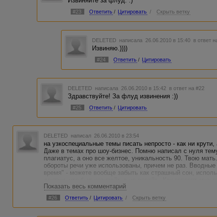
Извиняйте за флуд. :)
#23
Ответить
/
Цитировать
/
Скрыть ветку
DELETED
написала 26.06.2010 в 15:40
в ответ н
Извиняю.))))
#24
Ответить
/
Цитировать
DELETED
написала 26.06.2010 в 15:42
в ответ на #22
Здравствуйте! За флуд извинения :))
#25
Ответить
/
Цитировать
DELETED
написал 26.06.2010 в 23:54
на узкоспециальные темы писать непросто - как ни крути,
Даже в темах про шоу-бизнес. Помню написал с нуля тем
плагиатус, а оно все желтое, уникальность 90. Твою мать
обороты речи уже использованы, причем не раз. Вводные
время" - можете вообще забыть как страшный сон, исполь
докажи, что был копирайт, а не рерайт...Как говорят музык
Показать весь комментарий
когда-то звучало...
#26
Ответить
/
Цитировать
/
Скрыть ветку