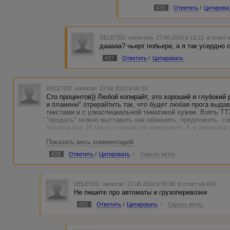
#33
Ответить
/
Цитирова
DELETED
написала 27.06.2010 в 12:22
в ответ 
дааааа? чьерт побьери, а я так усердно о
#37
Ответить
/
Цитировать
DELETED
написал 27.06.2010 в 00:33
Сто процентов)) Любой копирайт, это хороший и глубокий
и пламени" отрерайтить так, что будет любая прога выдав
текстами и с узкоспециальной тематикой хужее. Взять Т
"продать" можно выставить как обменять, предложить, со
бла-бла-бла. И смысл сильно не изменится. А у автомата 
... При неполной чистке автомата, снять круглую металл
Показать весь комментарий
получается что похоже. И со структурой так же. Что бы и
переписыватьвпень. Не начнешь же писать про грузопере
#29
Ответить
/
Цитировать
/
Скрыть ветку
такое, что приходится делать рерайт рерайта, и попадаешь
желтое))
DELETED
написал 27.06.2010 в 00:38
в ответ на #29
Не пишите про автоматы и грузоперевозки
#31
Ответить
/
Цитировать
/
Скрыть ветку