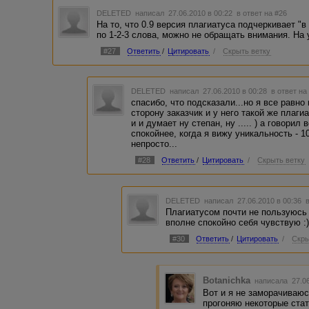
DELETED
написал 27.06.2010 в 00:22
в ответ на #26
На то, что 0.9 версия плагиатуса подчеркивает "
по 1-2-3 слова, можно не обращать внимания. На 
#27
Ответить
/
Цитировать
/
Скрыть ветку
DELETED
написал 27.06.2010 в 00:28
в ответ на
спасибо, что подсказали...но я все равно
сторону заказчик и у него такой же плаги
и и думает ну степан, ну ..... ) а говорил
спокойнее, когда я вижу уникальность - 1
непросто...
#28
Ответить
/
Цитировать
/
Скрыть ветку
DELETED
написал 27.06.2010 в 00:36
Плагиатусом почти не пользуюсь 
вполне спокойно себя чувствую :
#30
Ответить
/
Цитировать
/
Скры
Botanichka
написала 27.06
Вот и я не заморачиваюс
прогоняю некоторые стат