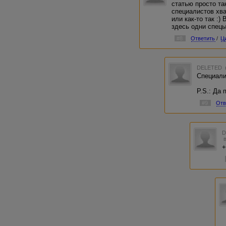
статью просто та
специалистов хва
или как-то так :)
здесь одни спецы
#8
Ответить
/
Ц
DELETED
Специали
P.S.: Да
#9
Отв
+