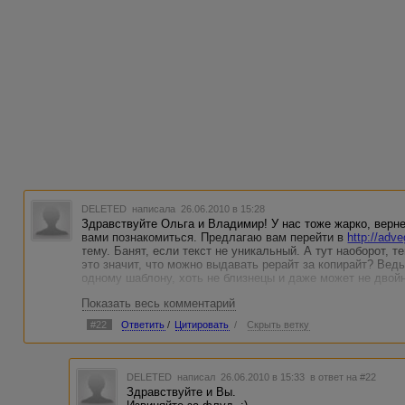
DELETED
написала 26.06.2010 в 15:28
Здравствуйте Ольга и Владимир! У нас тоже жарко, верне
вами познакомиться. Предлагаю вам перейти в
http://adve
тему. Банят, если текст не уникальный. А тут наоборот, 
это значит, что можно выдавать рерайт за копирайт? Ведь
одному шаблону, хоть не близнецы и даже может не двойн
Показать весь комментарий
#22
Ответить
/
Цитировать
/
Скрыть ветку
DELETED
написал 26.06.2010 в 15:33
в ответ на #22
Здравствуйте и Вы.