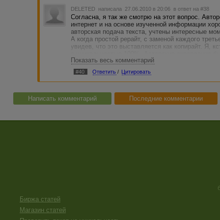
DELETED
написала 27.06.2010 в 20:06
в ответ на #38
Согласна, я так же смотрю на этот вопрос. Авто
интернет и на основе изученной информации хо
авторская подача текста, учтены интересные мом
А когда простой рерайт, с заменой каждого треть
увидев, что это выставляется как копирайт. Я, к
с уникальностью 100%. Авторские вкрапления бы
Показать весь комментарий
даже в голову не пришло выставить, как копирай
#40
Ответить
/
Цитировать
Написать комментарий
Последние комментарии
Биржа статей
Магазин статей