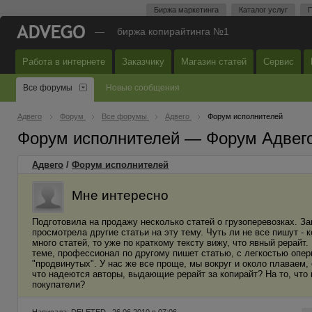
Биржа маркетинга
Каталог услуг
П
—
биржа копирайтинга №1
Работа в интернете
Заказчику
Магазин статей
Сервис
Все форумы
Новые сообщения
Адвего
Форум
Все форумы
Адвего
Форум исполнителей
Форум исполнителей — Форум Адвег
Адвего
/
Форум исполнителей
Мне интересно
Подготовила на продажу несколько статей о грузоперевозках. З
просмотрела другие статьи на эту тему. Чуть ли не все пишут - 
много статей, то уже по краткому тексту вижу, что явный рерайт.
теме, профессионал по другому пишет статью, с легкостью опер
"продвинутых". У нас же все проще, мы вокруг и около плаваем, 
что надеются авторы, выдающие рерайт за копирайт? На то, что 
покупатели?