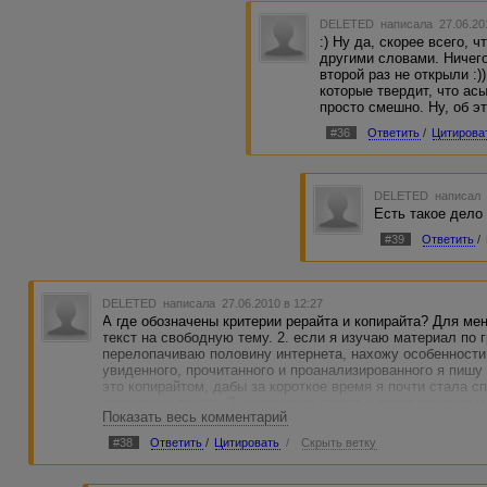
DELETED
написала 27.06.20
:) Ну да, скорее всего, 
другими словами. Ничег
второй раз не открыли :)
которые твердит, что асы
просто смешно. Ну, об э
#36
Ответить
/
Цитирова
DELETED
написал 
Есть такое дело
#39
Ответить
/
DELETED
написала 27.06.2010 в 12:27
А где обозначены критерии рерайта и копирайта? Для мен
текст на свободную тему. 2. если я изучаю материал по 
перелопачиваю половину интернета, нахожу особенности т
увиденного, прочитанного и проанализированного я пишу 
это копирайтом, дабы за короткое время я почти стала сп
изложение текста. 2. изложение текста с вкраплениями и
Показать весь комментарий
теме. не зря для рерайта дается исходник (или "исходник
это не исходник для рерайта, а площадка для изучения т
#38
Ответить
/
Цитировать
/
Скрыть ветку
фантастически интересного научного труда по грузовым т