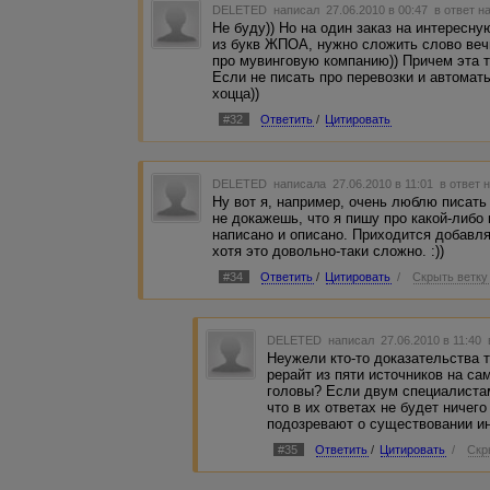
DELETED
написал 27.06.2010 в 00:47
в ответ н
Не буду)) Но на один заказ на интересну
из букв ЖПОА, нужно сложить слово вечн
про мувинговую компанию)) Причем эта т
Если не писать про перевозки и автоматы
хоцца))
#32
Ответить
/
Цитировать
DELETED
написала 27.06.2010 в 11:01
в ответ 
Ну вот я, например, очень люблю писать
не докажешь, что я пишу про какой-либо
написано и описано. Приходится добавлят
хотя это довольно-таки сложно. :))
#34
Ответить
/
Цитировать
/
Скрыть ветку
DELETED
написал 27.06.2010 в 11:40
Неужели кто-то доказательства т
рерайт из пяти источников на са
головы? Если двум специалистам
что в их ответах не будет ничег
подозревают о существовании ин
#35
Ответить
/
Цитировать
/
Скр