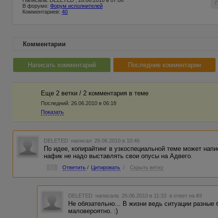
Написала: DELETED , 26.06.2010 в 07:06
В форуме:
Форум исполнителей
Комментариев:
40
Комментарии
Написать комментарий
Последние комментарии
Еще 2 ветки / 2 комментария в темe
Последний:
26.06.2010 в 06:18
Показать
DELETED
написал 26.06.2010 в 10:46
По идее, копирайтинг в узкоспециальной теме может нап
нафик не надо выставлять свои опусы на Адвего.
#3
Ответить
/
Цитировать
/
Скрыть ветку
DELETED
написала 26.06.2010 в 11:33
в ответ на #3
Не обязательно... В жизни ведь ситуации разные 
маловероятно. :)