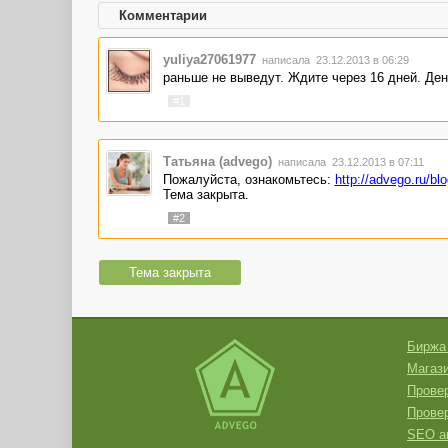
Комментарии
yuliya27061977
написала 23.12.2013 в 06:29
раньше не выведут. Ждите через 16 дней. Ден
#1
Татьяна (advego)
написала 23.12.2013 в 07:11
Пожалуйста, ознакомьтесь:
http://advego.ru/bl
Тема закрыта.
#2
Тема закрыта
Биржа
Магази
Провер
Прове
SEO а