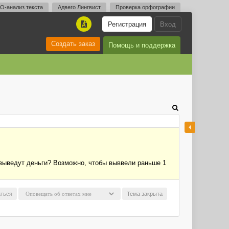
O-анализ текста
Адвего Лингвист
Проверка орфографии
Регистрация
Вход
A
Создать заказ
Помощь и поддержка
не выведут деньги? Возможно, чтобы выввели раньше 1
ться
Тема закрыта