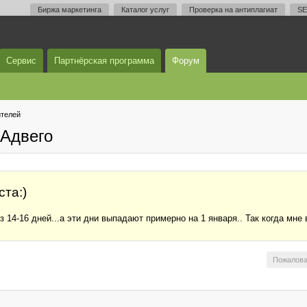
Биржа маркетинга
Каталог услуг
Проверка на антиплагиат
SE
Сервис
Партнёрская программа
Форум
телей
Адвего
та:)
ез 14-16 дней...а эти дни выпадают примерно на 1 января.. Так когда м
Пожалова