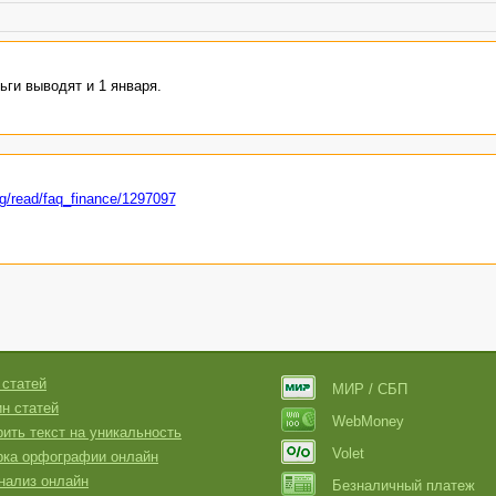
ьги выводят и 1 января.
og/read/faq_finance/1297097
 статей
МИР / СБП
н статей
WebMoney
ить текст на уникальность
Volet
рка орфографии онлайн
нализ онлайн
Безналичный платеж