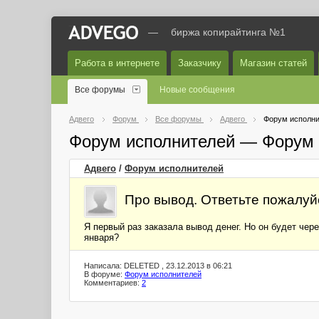
—
биржа копирайтинга №1
Работа в интернете
Заказчику
Магазин статей
Все форумы
Новые сообщения
Адвего
Форум
Все форумы
Адвего
Форум исполни
Форум исполнителей — Форум 
Адвего
/
Форум исполнителей
Про вывод. Ответьте пожалуйс
Я первый раз заказала вывод денег. Но он будет чер
января?
Написала: DELETED , 23.12.2013 в 06:21
В форуме:
Форум исполнителей
Комментариев:
2