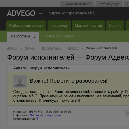
Биржа маркетинга
Каталог услуг
П
—
биржа копирайтинга №1
Работа в интернете
Заказчику
Магазин статей
Сервис
Все форумы
Новые сообщения
Адвего
Форум
Все форумы
Адвего
Форум исполнителей
Форум исполнителей — Форум Адвег
Адвего
/
Форум исполнителей
Важно! Помогите разобратся!
Сегодня приглашает вебмастер semenovich выполнить работу. Я в
образом в ЧС. Предыдущие работы выполнял без замечаний, пра
откликнетесь. Кто-нибудь, помогите!!!
Написал: DELETED , 25.07.2010 в 16:01
В форуме:
Форум исполнителей
Комментариев:
7