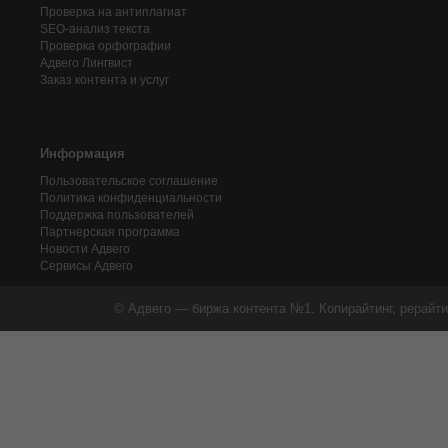
Проверка на антиплагиат
SEO-анализ текста
Проверка орфографии
Адвего
Лингвист
Заказ контента и услуг
Информация
Пользовательское соглашение
Политика конфиденциальности
Поддержка пользователей
Партнерская программа
Новости Адвего
Сервисы Адвего
© Адвего — биржа контента №1. Копирайтинг, рерайти