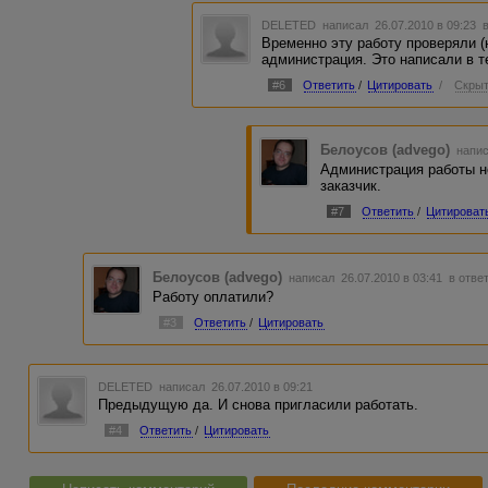
DELETED
написал 26.07.2010 в 09:23
Временно эту работу проверяли (
администрация. Это написали в т
#6
Ответить
/
Цитировать
/
Скрыт
Белоусов (advego)
напис
Администрация работы н
заказчик.
#7
Ответить
/
Цитироват
Белоусов (advego)
написал 26.07.2010 в 03:41
в отве
Работу оплатили?
#3
Ответить
/
Цитировать
DELETED
написал 26.07.2010 в 09:21
Предыдущую да. И снова пригласили работать.
#4
Ответить
/
Цитировать