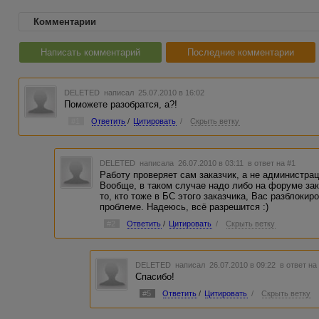
Комментарии
Написать комментарий
Последние комментарии
DELETED
написал 25.07.2010 в 16:02
Поможете разобратся, а?!
#1
Ответить
/
Цитировать
/
Скрыть ветку
DELETED
написала 26.07.2010 в 03:11
в ответ на #1
Работу проверяет сам заказчик, а не администрац
Вообще, в таком случае надо либо на форуме зак
то, кто тоже в БС этого заказчика, Вас разблокир
проблеме. Надеюсь, всё разрешится :)
#2
Ответить
/
Цитировать
/
Скрыть ветку
DELETED
написал 26.07.2010 в 09:22
в ответ на
Спасибо!
#5
Ответить
/
Цитировать
/
Скрыть ветку