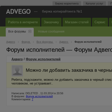
Биржа маркетинга
Каталог услуг
П
—
биржа копирайтинга №1
Работа в интернете
Заказчику
Магазин статей
Сервис
Все форумы
Новые сообщения
Адвего
Форум
Все форумы
Адвего
Форум исполнителей
Форум исполнителей — Форум Адвег
Адвего
/
Форум исполнителей
Можно ли добавить заказчика в черн
Ребята, подскажите, можно ли добавить заказчика в черный спис
человеком, не устраивает..
Написала: DELETED , 11.03.2014 в 20:56
В форуме:
Форум исполнителей
Комментариев:
7