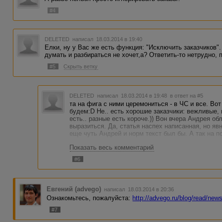
#4
DELETED
написал 18.03.2014 в 19:40
Елки, ну у Вас же есть функция: "Исключить заказчиков".
думать и разбираться не хочет,а? Ответить-то нетрудно, п
#5
Скрыть ветку
DELETED
написал 18.03.2014 в 19:48
в ответ на #5
та на фига с ними церемониться - в ЧС и все. Вот
будем:D Не.. есть хорошие заказчики: вежливые,
есть.. разные есть короче.)) Вон вчера Андрея о
выразиться. Да, статья наспех написанная, но я
еще чуть Андрей и норм текст был бы. А так на п
Показать весь комментарий
#6
Евгений (advego)
написал 18.03.2014 в 20:36
Ознакомьтесь, пожалуйста:
http://advego.ru/blog/read/ne
#7