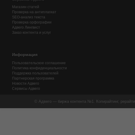
Магазин статей
Проверка на антиплагиат
SEO-анализ текста
Проверка орфографии
Адвего
Лингвист
Заказ контента и услуг
Информация
Пользовательское соглашение
Политика конфиденциальности
Поддержка пользователей
Партнерская программа
Новости Адвего
Сервисы Адвего
© Адвего — биржа контента №1. Копирайтинг, рерайти