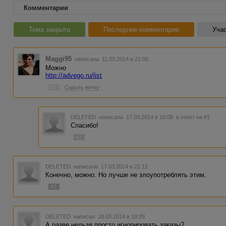
Комментарии
Тема закрыта
Последние комментарии
Учас
Maggi95
написала 11.03.2014 в 21:00
Можно
http://advego.ru/list
#1
Скрыть ветку
DELETED
написала 17.03.2014 в 10:08
в ответ на #1
Спасибо!
#2
DELETED
написала 17.03.2014 в 21:12
Конечно, можно. Но лучше не злоупотреблять этим.
#3
DELETED
написал 18.03.2014 в 19:29
А разве нельзя просто игнорировать заказы?