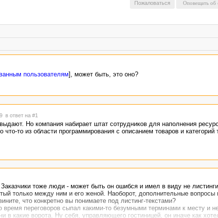
Пожаловаться
ованным пользователям
], может быть, это оно?
39
в ответ на #1
и выдают. Но компания набирает штат сотрудников для наполнения ресурс
о что-то из области программирования с описанием товаров и категорий т
 Заказчики тоже люди - может быть он ошибся и имел в виду не листинги
нятый только между ним и его женой. Наоборот, дополнительные вопросы 
ините, что конкретно вы понимаете под листинг-текстами?
во время переговоров сыпал какими-то безумными терминами к месту и не
ни в какие ворота. Ну себя, управляющего гостиницей, он иначе как хот