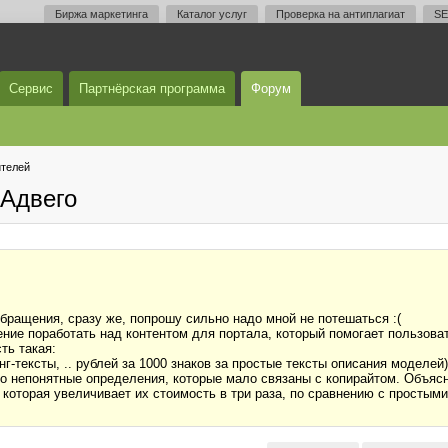
Биржа маркетинга
Каталог услуг
Проверка на антиплагиат
SE
Сервис
Партнёрская программа
Форум
телей
Адвего
бращения, сразу же, попрошу сильно надо мной не потешаться :(
ие поработать над контентом для портала, который помогает пользова
ть такая:
нг-тексты, .. рублей за 1000 знаков за простые тексты описания моделей)
-то непонятные определения, которые мало связаны с копирайтом. Объясн
 которая увеличивает их стоимость в три раза, по сравнению с простым
!