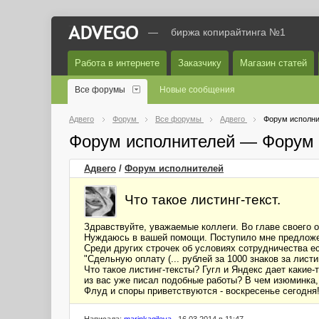
—
биржа копирайтинга №1
Работа в интернете
Заказчику
Магазин статей
Все форумы
Новые сообщения
Адвего
Форум
Все форумы
Адвего
Форум исполни
Форум исполнителей — Форум 
Адвего
/
Форум исполнителей
Что такое листинг-текст.
Здравствуйте, уважаемые коллеги. Во главе своего о
Нуждаюсь в вашей помощи. Поступило мне предложен
Среди других строчек об условиях сотрудничества ес
"Сдельную оплату (... рублей за 1000 знаков за листи
Что такое листинг-тексты? Гугл и Яндекс дает какие
из вас уже писал подобные работы? В чем изюминка,
Флуд и споры приветствуются - воскресенье сегодня