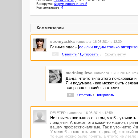
Написала:
marinkagileva
, 16.03.2014 в 11:47
В форуме:
Форум исполнителей
Комментариев:
4
Комментарии
stroinyashka
написала 16.03.2014 в 12:30
Гляньте здесь [
ссылки видны только авториз
#1
Ответить
/
Цитировать
/
Скрыть ветку
marinkagileva
написала 16.03.2014 в 12:
Да-да, что-то типа этого поисковики 
Я и подумала - как может быть связан
все равно спасибо за отклик.
#2
Ответить
/
Цитировать
DELETED
написала 16.03.2014 в 12:59
Нет ничего постыдного в том, чтобы уточнить.
лендинги. А может, это какой-то жаргон, при
вашем профессионализме. Так и уточните: Изв
У меня был как-то клиент (в реале), который 
то еще можно было понять, а что-то не лезло 