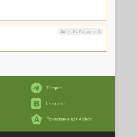
 вопрос - кто
За
0
/
Против
0
Telegram
Вконтакте
Приложение для Android