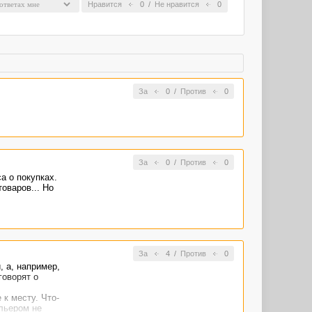
Нравится
0
/
Не нравится
0
За
0
/
Против
0
За
0
/
Против
0
а о покупках.
оваров... Но
За
4
/
Против
0
, а, например,
говорят о
 к месту. Что-
ельером не