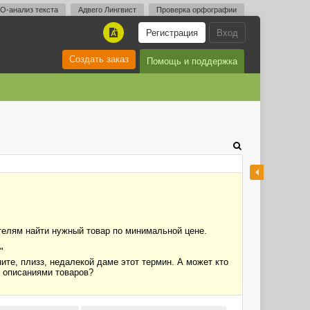
O-анализ текста
Адвего Лингвист
Проверка орфографии
Регистрация
Вход
A
Создать заказ
Помощь и поддержка
телям найти нужный товар по минимальной цене.
"
ите, плизз, недалекой даме этот термин. А может кто
и описаниями товаров?