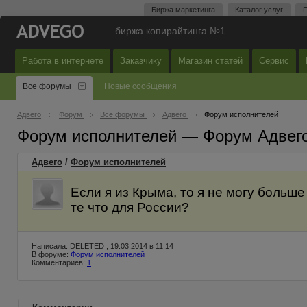
Биржа маркетинга
Каталог услуг
П
—
биржа копирайтинга №1
Работа в интернете
Заказчику
Магазин статей
Сервис
Все форумы
Новые сообщения
Адвего
Форум
Все форумы
Адвего
Форум исполнителей
Форум исполнителей — Форум Адвег
Адвего
/
Форум исполнителей
Если я из Крыма, то я не могу больш
те что для России?
Написала: DELETED , 19.03.2014 в 11:14
В форуме:
Форум исполнителей
Комментариев:
1