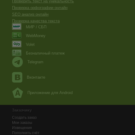
Проверить текст на уникальность
Проверка орфографии онлайн
SEO анализ онлайн
Проверка качества текста
МИР / СБП
WebMoney
Volet
Безналичный платеж
Telegram
Вконтакте
Приложение для Android
Заказчику
Создать заказ
Мои заказы
Извещения
Пополнить счёт