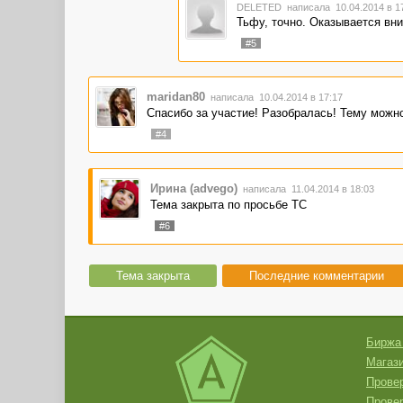
DELETED
написала 10.04.2014 в 
Тьфу, точно. Оказывается вни
#5
maridan80
написала 10.04.2014 в 17:17
Спасибо за участие! Разобралась! Тему можно
#4
Ирина (advego)
написала 11.04.2014 в 18:03
Тема закрыта по просьбе ТС
#6
Тема закрыта
Последние комментарии
Биржа
Магази
Провер
Прове