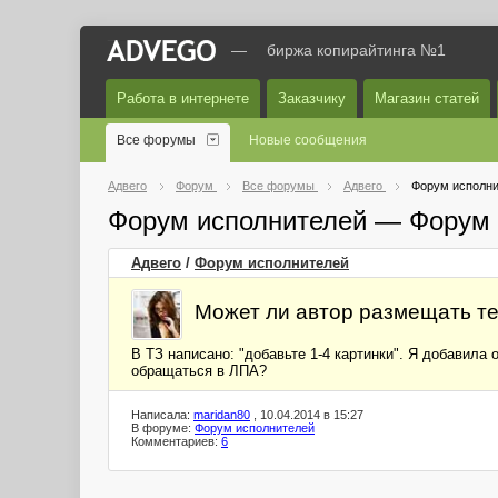
—
биржа копирайтинга №1
Работа в интернете
Заказчику
Магазин статей
Все форумы
Новые сообщения
Адвего
Форум
Все форумы
Адвего
Форум исполни
Форум исполнителей — Форум 
Адвего
/
Форум исполнителей
Может ли автор размещать тек
В ТЗ написано: "добавьте 1-4 картинки". Я добавила 
обращаться в ЛПА?
Написала:
maridan80
, 10.04.2014 в 15:27
В форуме:
Форум исполнителей
Комментариев:
6