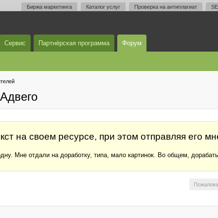
Биржа маркетинга
Каталог услуг
Проверка на антиплагиат
SE
Сервис
Партнёрская программа
Форум
телей
Адвего
ст на своем ресурсе, при этом отправляя его мн
одну. Мне отдали на доработку, типа, мало картинок. Во общем, дорабат
Пожалова