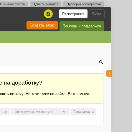
O-анализ текста
Адвего Лингвист
Проверка орфографии
Регистрация
Вход
A
Создать заказ
Помощь и поддержка
е на доработку?
ывать не хочу. Но текст уже на сайте. Есть смысл
ться
Тема закрыта