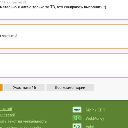
17:41
в ответ на #3
мательно я читаю только те ТЗ, что собираюсь выполнять :)
 закрыть!
Участники / 5
Все комментарии
 статей
МИР / СБП
н статей
WebMoney
ить текст на уникальность
Volet
рка орфографии онлайн