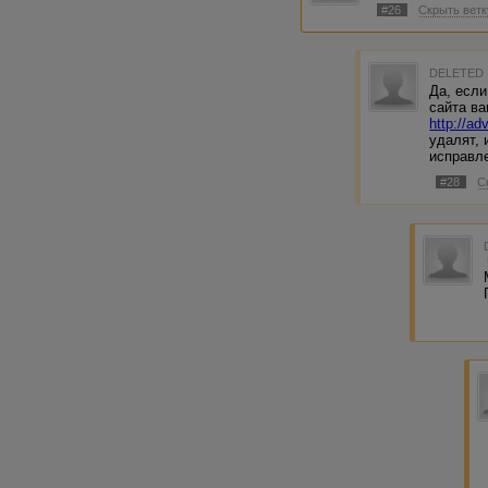
#26
Скрыть ветк
DELETED
Да, если
сайта ва
http://ad
удалят, 
исправл
#28
С