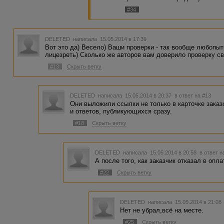
указывать другие.
7. Вы ведь не знаете точно, как быстро
#34
коллег?
8. Вы ведь не знаете точно, у кого из ва
как и вам, отказали? Тогда зачем ориент
9. "Когда не требуется определенный про
DELETED
написала 15.05.2014 в 17:39
-- можете и дальше не проверять, разм
Вот это да) Весело) Ваши проверки - так вообще любопыт
лицезреть) Сколько же авторов вам доверило проверку св
ПыСы: Я бы всё-таки рекомендовал вам 
#13
Скрыть ветку
воспользоваться гуглом. Это совсем нес
чем на форуме просидели.
Привет столице, не знаю какой, правда.)
DELETED
написала 15.05.2014 в 20:37
в ответ на #13
Они выложили ссылки не только в карточке заказо
и ответов, публикующихся сразу.
#18
Скрыть ветку
DELETED
написала 15.05.2014 в 20:58
в ответ н
А после того, как заказчик отказал в опл
#22
Скрыть ветку
DELETED
написала 15.05.2014 в 21:0
Нет не убрал,всё на месте.
#25
Скрыть ветку