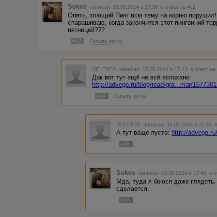
Sokos
написал 15.05.2014 в 17:38
в ответ на #11
Опять, злющий Пинг всю тему на корню порушил!
спарашиваю, когда закончится этот пингвиний те
пятницей???
#12
Скрыть ветку
DELETED
написал 15.05.2014 в 17:43
в ответ на
Дак вот тут ещё не всё вспахано:
http://advego.ru/blog/read/gra...mar/1677
#14
Скрыть ветку
DELETED
написал 15.05.2014 в 17:45
А тут ваще пусто:
http://advego.r
#15
Sokos
написал 15.05.2014 в 17:46
в 
Мда, туда я боюся даже глядеть,
сделается.
#16