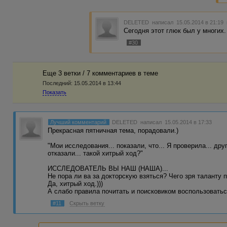
DELETED
написал 15.05.2014 в 21:19
Сегодня этот глюк был у многих.
#30
Еще 3 ветки / 7 комментариев в темe
Последний:
15.05.2014 в 13:44
Показать
Лучший комментарий
DELETED
написал 15.05.2014 в 17:33
Прекрасная пятничная тема, порадовали.)
"Мои исследования... показали, что... Я проверила... дру
отказали... такой хитрый ход?"
ИССЛЕДОВАТЕЛЬ ВЫ НАШ (НАША)...
Не пора ли ва за докторскую взяться? Чего зря таланту 
Да, хитрый ход.)))
А слабо правила почитать и поисковиком воспользовать
#11
Скрыть ветку