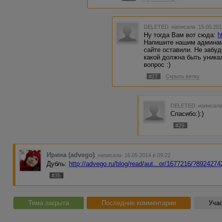
DELETED
написала 15.05.201
Ну тогда Вам вот сюда:
h
Напишите нашим админам,
сайте оставили. Не забуд
какой должна быть уника
вопрос :)
#27
Скрыть ветку
DELETED
написала
Спасибо:):)
#29
Ирина (advego)
написала 16.05.2014 в 09:22
Дубль:
http://advego.ru/blog/read/aut...or/1677216/?8924274
#35
Тема закрыта
Последние комментарии
Учас