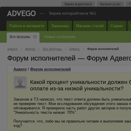
Биржа маркетинга
Каталог услуг
П
—
биржа копирайтинга №1
Работа в интернете
Заказчику
Магазин статей
Сервис
Все форумы
Новые сообщения
Адвего
Форум
Все форумы
Адвего
Форум исполнителей
Форум исполнителей — Форум Адвег
Адвего
/
Форум исполнителей
Какой процент уникальности должен бы
оплате из-за низкой уникальности?
Заказчик в ТЗ написал, что текст ответа должен быть уникальны
не проверяю текст. Мои исследования обсуждения этого заказа по
обговаривался. Я проверила часть работ других авторов и полу
"Уникальность текста низкая: 70%".
Получается, что, либо мы не правильно читаем и выполняем зак
ход?