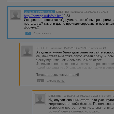
Лучший комментарий
DELETED
написала 15.05.2014 в 17:08
http://advego.ru/info/rules/
2.33
Интересно, тексты каких"других авторов" вы проверяли н
портфелях? так они давно проиндексированы и неуникаль
форуме:))
#3
Скрыть ветку
DELETED
написала 15.05.2014 в 20:33
в ответ на #3
В задании нужно было дать ответ на сайте вопрос
же, мой ответ был тоже опубликован сразу. А сс
в обсуждениях, как и ссылка на мой ответ.
Извините конечно, это не истерика, а простое лю
подобные задания. Я раньше комментарии и отве
уникальность.
Показать весь комментарий
#17
Скрыть ветку
DELETED
написала 15.05.2014 в 20:54
в ответ н
Ну, опубликованный ответ - это уже неун
индексируется сайт быстро. По пользова
оговорено другое, то минимальная уникал
до ума" очень сложно, но можно.