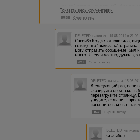
Насчет "истерить на форуме" - 4 одинаков
Показать весь комментарий
можно ведь написать в ЛПА, чтобы удалт
#20
Скрыть ветку
DELETED
написала 15.05.2014 в 21:0
Спасибо.Когда я отправляла, вид
потому что "вылезала" страница,
могу отправить сообщение, был к
много. Я, если честно, думала, ч
#23
Скрыть ветку
DELETED
написала 15.05.201
В следующий раз, если в
скопируйте свой текст в 
перезагрузите страницу. 
увидите, если нет - прос
попытайтесь снова - так
#24
Скрыть ветку
DELETED
написала 
Спасибо:)