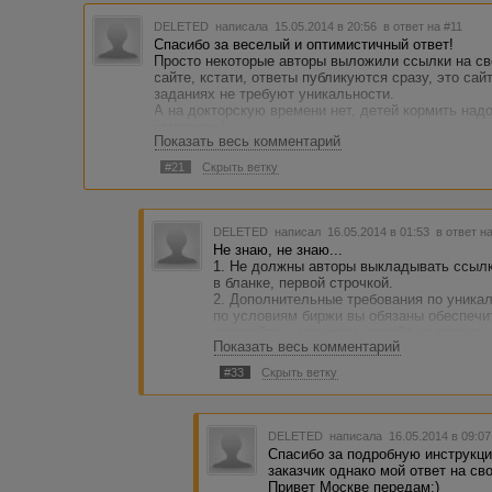
DELETED
написала 15.05.2014 в 20:56
в ответ на #11
Спасибо за веселый и оптимистичный ответ!
Просто некоторые авторы выложили ссылки на св
сайте, кстати, ответы публикуются сразу, это са
заданиях не требуют уникальности.
А на докторскую времени нет, детей кормить надо
заметили:)
Показать весь комментарий
Теперь обязательно выучу правила и буду прове
А для пятничной эта тема не дотягивает, скучнов
#21
Скрыть ветку
Я вот завтра уеду в столицу отмечать свой День р
DELETED
написал 16.05.2014 в 01:53
в ответ н
Не знаю, не знаю...
1. Не должны авторы выкладывать ссылк
в бланке, первой строчкой.
2. Дополнительные требования по уникал
по условиям биржи вы обязаны обеспечи
копирайта -- минимум, рерайт не помню.
Показать весь комментарий
3."Исследовать" результаты работ колле
выполнить собственную работу в соотве
#33
Скрыть ветку
работ -- исключительная прерогатива за
4. При каких настройках АП вы вели про
"глубокая". Влияние на результат может 
факторов.
DELETED
написала 16.05.2014 в 09:0
5. Заказчик видит результат проверки, 
Спасибо за подробную инструкци
Он априори верный.
заказчик однако мой ответ на св
6. Вам могли отказать по целому компле
Привет Москве передам:)