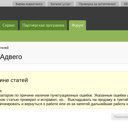
Биржа маркетинга
Каталог услуг
Проверка на антиплагиат
SE
Сервис
Партнёрская программа
Форум
телей
Адвего
зине статей
я:
ратором по причине наличия пунктуационных ошибок. Указанные ошибки 
ою статью проверил и исправил, но... Выкладывать на продажу в третий
блокировать и вернуться к работе или из-за запятой дальнейшая работа
Пожалова