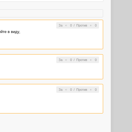
За
0
/
Против
0
йте в виду,
За
0
/
Против
0
За
0
/
Против
0