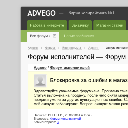
—
биржа копирайтинга №1
Работа в интернете
Заказчику
Магазин статей
Все форумы
Новые сообщения
Адвего
Форум
Все форумы
Адвего
Форум исполни
Форум исполнителей — Форум 
Адвего
/
Форум исполнителей
Блокировка за ошибки в мага
Здравствуйте уважаемые форумчане. Проблема така
Статья выложена на продажу, после чего снята моде
продажи уже из-за других пунктуационных ошибок. Св
мой аккаунт заблокируют. Вопрос: аккаунт можно раз
Написал: DELETED , 23.06.2014 в 15:45
В форуме:
Форум исполнителей
Комментариев:
3