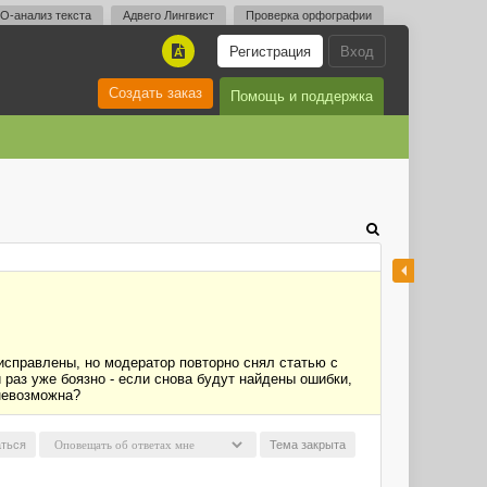
O-анализ текста
Адвего Лингвист
Проверка орфографии
Регистрация
Вход
A
Создать заказ
Помощь и поддержка
исправлены, но модератор повторно снял статью с
 раз уже боязно - если снова будут найдены ошибки,
 невозможна?
ться
Тема закрыта