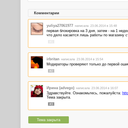
Комментарии
yuliya27061977
написала 23.06.2014 в 15:48
первая блокировка на 3 дня, затем - на 1 нед
что дело касается лишь работы по магазину ст
#1
irbritan
написала 23.06.2014 в 15:54
Модераторы проверяют только до первой ошиб
#2
Ирина (advego)
написала 23.06.2014 в 16:07
Здравствуйте. Ознакомьтесь, пожалуйста:
htt
Тема закрыта.
#3
Тема закрыта