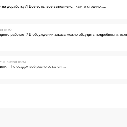
на доработку?! Всё есть, всё выполнено,. как-то странно.....
ет на #2
Адвего работает? В обсуждении заказа можно обсудить подробности, есл
22:05
в ответ на #3
ли... Но осадок всё равно остался....