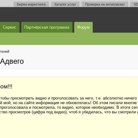
Биржа маркетинга
Каталог услуг
Проверка на антиплагиат
SE
Сервис
Партнёрская программа
Форум
телей
Адвего
ом!!!
тобы просмотреть видео и проголосовать за него, т.е. абсолютно ничего
 мой, но на сайте информация не обновлялась! Об этом писали многие (т
проголосовала и посмотрела, то видео, которое необходимо. В итоге се
тво просмотров (цифра под видео), чтоб я убедилась, что вы смотрели 