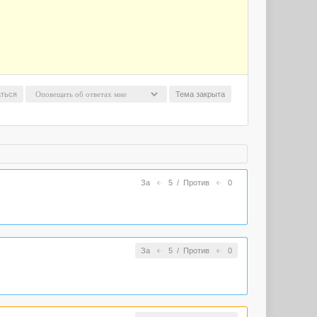
ться
Тема закрыта
За
5
/
Против
0
За
5
/
Против
0