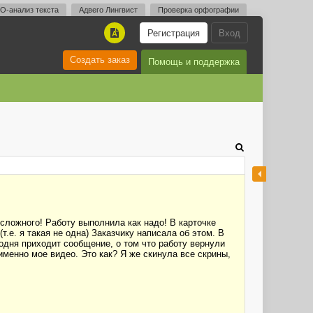
O-анализ текста
Адвего Лингвист
Проверка орфографии
Регистрация
Вход
A
Создать заказ
Помощь и поддержка
 сложного! Работу выполнила как надо! В карточке
.е. я такая не одна) Заказчику написала об этом. В
годня приходит сообщение, о том что работу вернули
именно мое видео. Это как? Я же скинула все скрины,