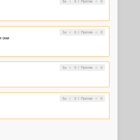
За
0
/
Против
0
За
0
/
Против
0
и они
За
0
/
Против
0
За
0
/
Против
0