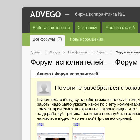
—
биржа копирайтинга №1
Работа в интернете
Заказчику
Магазин статей
Все форумы
Новые сообщения
Адвего
Форум
Все форумы
Адвего
Форум исполни
Форум исполнителей — Форум 
Адвего
/
Форум исполнителей
Помогите разобраться с заказ
Выполняла работу, суть работы заключалось в том, ч
работы надо было указать какой по счету комментарий
комментарии скинула скрины на которых видно что я 
на доработку! Причина: напишите пожалуйста количес
на них всё видно! Что не так? (Прилагаю скрины).
#1
#2