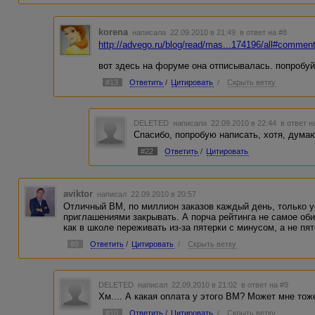
korena
написала 22.09.2010 в 21:49
в ответ на #8
http://advego.ru/blog/read/mas...174196/all#commen
вот здесь на форуме она отписывалась. попробуй
#13
Ответить
/
Цитировать
/
Скрыть ветку
DELETED
написала 22.09.2010 в 22:44
в ответ н
Спасибо, попробую написать, хотя, думаю
#22
Ответить
/
Цитировать
aviktor
написал 22.09.2010 в 20:57
Отличный ВМ, по миллион заказов каждый день, только ус
приглашениями закрывать. А порча рейтинга не самое оби
как в школе переживать из-за пятерки с минусом, а не пят
#9
Ответить
/
Цитировать
/
Скрыть ветку
DELETED
написал 22.09.2010 в 21:02
в ответ на #9
Хм.... А какая оплата у этого ВМ? Может мне тоже 
#10
Ответить
/
Цитировать
/
Скрыть ветку