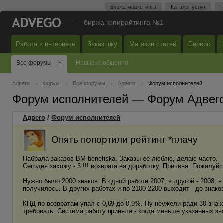
Биржа маркетинга
Каталог услуг
П
—
биржа копирайтинга №1
Работа в интернете
Заказчику
Магазин статей
Сервис
Все форумы
Новые сообщения
Адвего
Форум
Все форумы
Адвего
Форум исполнителей
Форум исполнителей — Форум Адвег
Адвего
/
Форум исполнителей
Опять попортили рейтинг *плачу
Набрала заказов ВМ benefiska. Заказы ее люблю, делаю часто.
Сегодня захожу - 3 !!! возврата на доработку. Причина: Пожалуйс
Нужно было 2000 знаков. В одной работе 2007, в другой - 2008, в 
получилось. В других работах и по 2100-2200 выходит - до знаков
КПД по возвратам упал с 0,69 до 0,9%. Ну неужели ради 30 знак
требовать. Система работу приняла - когда меньше указанных зн