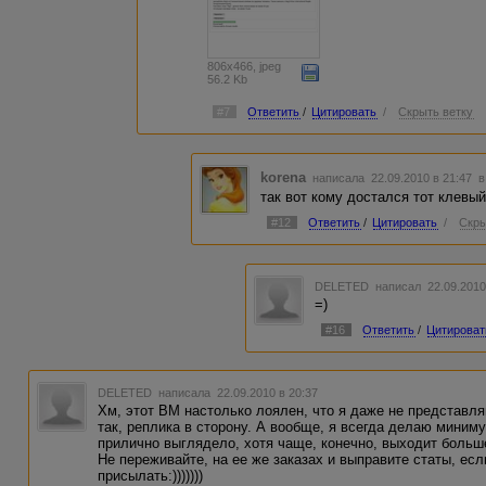
806x466, jpeg
56.2 Kb
#7
Ответить
/
Цитировать
/
Скрыть ветку
korena
написала 22.09.2010 в 21:47
в
так вот кому достался тот клевый 
#12
Ответить
/
Цитировать
/
Скры
DELETED
написал 22.09.2010
=)
#16
Ответить
/
Цитироват
DELETED
написала 22.09.2010 в 20:37
Хм, этот ВМ настолько лоялен, что я даже не представляю,
так, реплика в сторону. А вообще, я всегда делаю миниму
прилично выглядело, хотя чаще, конечно, выходит больш
Не переживайте, на ее же заказах и выправите статы, есл
присылать:)))))))