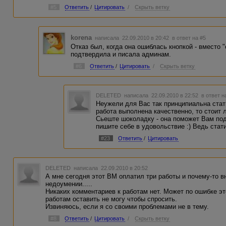
#5
Ответить
/
Цитировать
/
Скрыть ветку
korena
написала 22.09.2010 в 20:42
в ответ на #5
Отказ был, когда она ошиблась кнопкой - вместо "
подтвердила и писала админам.
#6
Ответить
/
Цитировать
/
Скрыть ветку
DELETED
написала 22.09.2010 в 22:52
в ответ н
Неужели для Вас так принципиальна стат
работа выполнена качественно, то стоит л
Сьеште шоколадку - она поможет Вам под
пишите себе в удовольствие :) Ведь стати
#23
Ответить
/
Цитировать
DELETED
написала 22.09.2010 в 20:52
А мне сегодня этот ВМ оплатил три работы и почему-то в
недоумении.....
Никаких комментариев к работам нет. Может по ошибке э
работам оставить не могу чтобы спросить.
Извиняюсь, если я со своими проблемами не в тему.
#8
Ответить
/
Цитировать
/
Скрыть ветку