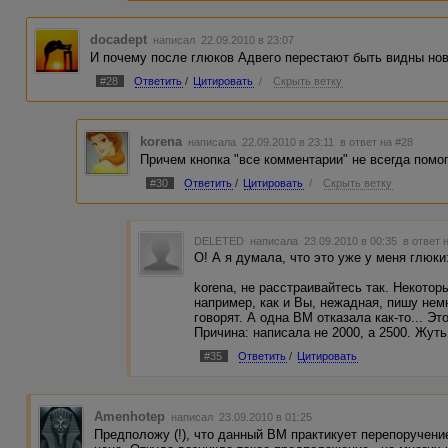
docadept
написал 22.09.2010 в 23:07
И почему после глюков Адвего перестают быть видны нов
#28
Ответить
/
Цитировать
/
Скрыть ветку
korena
написала 22.09.2010 в 23:11
в ответ на #28
Причем кнопка "все комментарии" не всегда помог
#30
Ответить
/
Цитировать
/
Скрыть ветку
DELETED
написала 23.09.2010 в 00:35
в ответ 
О! А я думала, что это уже у меня глюки
korena, не расстраивайтесь так. Некотор
например, как и Вы, нежадная, пишу нем
говорят. А одна ВМ отказала как-то... Э
Причина: написала не 2000, а 2500. Жуть
#35
Ответить
/
Цитировать
Amenhotep
написал 23.09.2010 в 01:25
Предположу (!), что данный ВМ практикует перепоручение