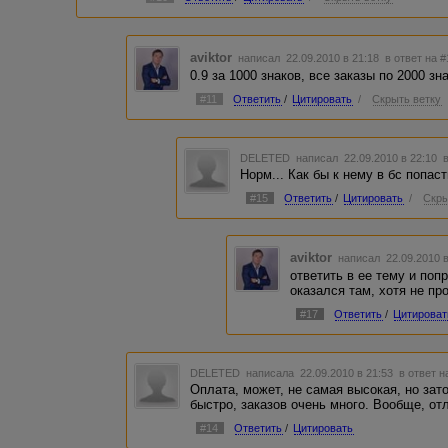
aviktor
написал 22.09.2010 в 21:18
в ответ на 
0.9 за 1000 знаков, все заказы по 2000 зн
#11
Ответить
/
Цитировать
/
Скрыть ветку
DELETED
написал 22.09.2010 в 22:10
Норм... Как бы к нему в бс попас
#15
Ответить
/
Цитировать
/
Скры
aviktor
написал 22.09.2010 
ответить в ее тему и попр
оказался там, хотя не пр
#17
Ответить
/
Цитироват
DELETED
написала 22.09.2010 в 21:53
в ответ н
Оплата, может, не самая высокая, но за
быстро, заказов очень много. Вообще, о
#14
Ответить
/
Цитировать