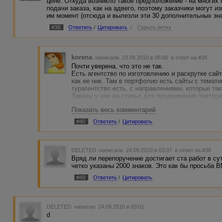
цене. Откуда возникло такое предположение - на многих
подачи заказа, как на адвего, поэтому заказчики могут 
им момент (отсюда и вылезли эти 30 дополнительных зна
#38
Ответить
/
Цитировать
/
Скрыть ветку
korena
написала 23.09.2010 в 06:00
в ответ на #38
Почти уверена, что это не так.
Есть агентство по изготовлению и раскрутке сай
как ее ник. Там в портфолио есть сайты с темати
турагентство есть, с направлениями, которые та
Заказы у нее на статьи для продвижения повто
ограниченных тематик.
Показать весь комментарий
Оплатила она только мне заказов 50 уже, а в БС 
всяких придирок абсолютно. Проверяет весьма л
#40
Ответить
/
Цитировать
DELETED
написала 24.09.2010 в 03:07
в ответ на #38
Вряд ли перепоручение достигает ста работ в сут
четко указаны 2000 знаков. Это как бы просьба В
#49
Ответить
/
Цитировать
DELETED
написал 24.09.2010 в 03:01
d