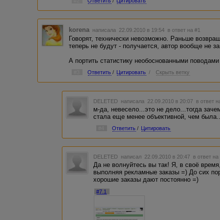
#2
Ответить
/
Цитировать
korena
написала 22.09.2010 в 19:54
в ответ на #1
Говорят, технически невозможно. Раньше возвра
теперь не будут - получается, автор вообще не з
А портить статистику необоснованными поводами 
#3
Ответить
/
Цитировать
/
Скрыть ветку
DELETED
написала 22.09.2010 в 20:07
в ответ н
м-да, невесело...это не дело...тогда зач
стала еще менее объективной, чем была.
#4
Ответить
/
Цитировать
DELETED
написал 22.09.2010 в 20:47
в ответ на
Да не волнуйтесь вы так! Я, в своё врем
выполняя рекламные заказы =) До сих пор
хорошие заказы дают постоянно =)
#7.1