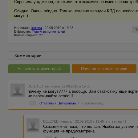
Спросила у админов, ответили, что заказчик не имеет права треб
Обидно. Очень обидно. Только недавно вернули КПД по необоснов
могут :(
Написала:
korena
, 22.09.2010 в 19:23
П
В форуме:
Форум исполнителей
Комментариев:
27
Комментарии
Написать комментарий
Последние комментарии
DELETED
написала 22.09.2010 в 19:30
почему не могут???? а вообще, Вам статистику еще портит
не переживайте особо!!!
#1
Ответить
/
Цитировать
/
Скрыть ветку
DELETED
написал 22.09.2010 в 19:40
в ответ на #1
Сказали мне тоже, что нельзя. Якобы запустили 
функция не предусмотрена.