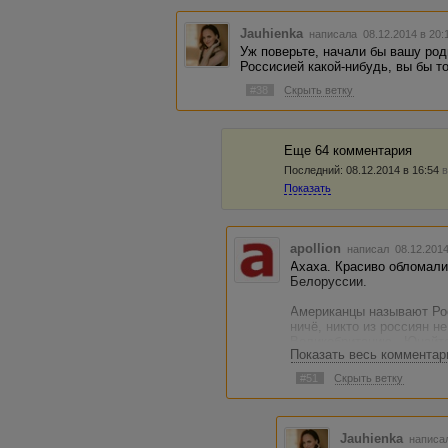
Jauhienka
написала 08.12.2014 в 20
Уж поверьте, начали бы вашу ро
Россисией какой-нибудь, вы бы 
#38
Скрыть ветку
Еще 64 комментария
Последний:
08.12.2014 в 16:54
в
Показать
apollion
написал 08.12.201
Ахаха. Красиво обломали
Белоруссии.
Американцы называют Рос
ничё, никто из россиян н
Великобританию - Юнайте
Показать весь комментар
Айрленд. Но мы это не де
умиляет когда иностранц
#51
Скрыть ветку
писать\говорить на русск
Jauhienka
написал