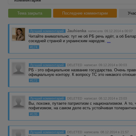
Комментарии
Тема закрыта
Последние комментарии
Учас
Jauhienka
Лучший комментарий
написала 09.12.2014 в 00:07
Читайте внимательно: тут не об РБ речь идёт, а об Бела
соседней страной и украинским народом.
...
#174
Лучший комментарий
DELETED
написал 09.12.2014 в 00:03
РБ - это официальное название государства. Очень пра
официальную контору. К вопросу ТС это никакого отнош
#172
Лучший комментарий
DELETED
написал 08.12.2014 в 23:03
Вы, похоже, путаете патриотизм с национализмом. А то,
пофигизмом, на самом деле есть устойчивая толерантно
#135
Лучший комментарий
DELETED
написала 08.12.2014 в 21:57