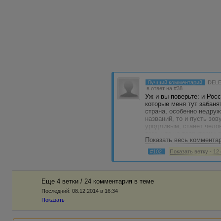
Лучший комментарий
DEL
в ответ на #38
Уж и вы поверьте: и Рос
которые меня тут забаня
страна, особенно недру
названий, то и пусть зов
уродливым, станет челов
того, что на территории
Показать весь коммента
отсутствия уважения к в
#102
Показать ветку - 12
Еще 4 ветки / 24 комментария в темe
Последний:
08.12.2014 в 16:34
Показать