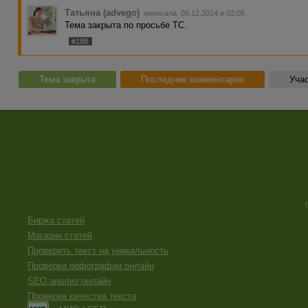
Татьяна (advego)
написала 09.12.2014 в 02:05
Тема закрыта по просьбе ТС.
#188
Тема закрыта
Последние комментарии
Учас
Биржа статей
Магазин статей
Проверить текст на уникальность
Проверка орфографии онлайн
SEO анализ онлайн
Проверка качества текста