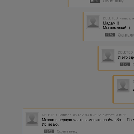
#166
Скрыть ветку
DELETED
написала
Мадам!!!
Мы земляки! :)
#170
Скрыть ве
DELETED
И это зд
#171
DELETED
написал 08.12.2014 в 23:12
в ответ на #136
Можно в первую часть заменить на бульбо-... По-
Исчезаю.
#142
Скрыть ветку