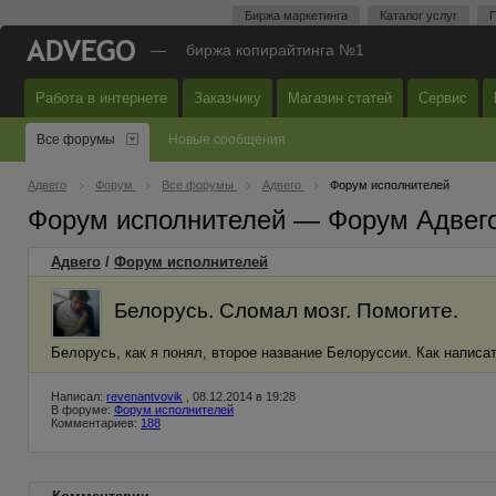
Биржа маркетинга
Каталог услуг
П
—
биржа копирайтинга №1
Работа в интернете
Заказчику
Магазин статей
Сервис
Все форумы
Новые сообщения
Адвего
Форум
Все форумы
Адвего
Форум исполнителей
Форум исполнителей — Форум Адвег
Адвего
/
Форум исполнителей
Белорусь. Сломал мозг. Помогите.
Белорусь, как я понял, второе название Белоруссии. Как написать
Написал:
revenantvovik
, 08.12.2014 в 19:28
В форуме:
Форум исполнителей
Комментариев:
188