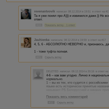
5. В региональном центре западнорусских земель.
6. В бульбашеском стольном граде.
revenantvovik
написал 08.12.2014 в 19:51
в ответ на #1
Как угодно, только не в БелОруси, пожалуйста!
Та я уже понял про А))) и извинился даже.)) Но 
ответ.
#18
Показать ветку - 1 ответ
Jauhienka
написала 08.12.2014 в 19:59
в ответ на #17
4, 5, 6 - АБСОЛЮТНО НЕВЕРНО и, признаюсь, да
1 - тоже туфта полная.
#21
Скрыть ветку
DELETED
написал 08.12.2014 в 20:16
в ответ на
4-6 -- как вам угодно. Лично я национал
нормально.
1 -- вы из тех, кто судится с российским
языке есть исторически принятые названи
называют РБ Белоруссией и никаких прич
(неофициальное) нет. Ну не требуют же н
Показать весь комментарий
государство Бундесреспублик Дойчланд!
#32
Скрыть ветку