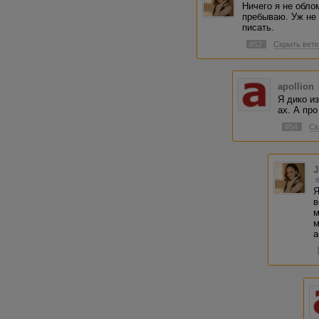
Ничего я не обл
пребываю. Уж не 
писать.
#52
Скрыть ветк
apollion
Я дико и
ах. А про
#54
Ск
J
Я
в
м
м
а