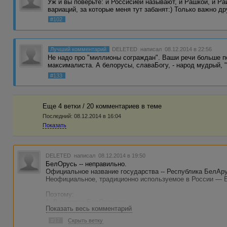
Уж и вы поверьте: и Россисией называют, и Рашкой, и Ра
вариаций, за которые меня тут забанят:) Только важно д
#102
Лучший комментарий
DELETED
написал 08.12.2014 в 22:56
Не надо про "миллионы сограждан". Ваши речи больше п
максималиста. А белорусы, славаБогу, - народ мудрый, "
#133
Еще 4 ветки / 20 комментариев в темe
Последний:
08.12.2014 в 16:04
Показать
DELETED
написал 08.12.2014 в 19:50
БелОрусь -- неправильно.
Официальное название государства -- Республика БелАр
Неофициальное, традиционно используемое в России — 
Поэтому:
1. В столице БелОруссии.
Показать весь комментарий
2. В столице Республики БелАрусь.
3. В столице БелАруси.
#17
Скрыть ветку
4. В столице Белой Руси.