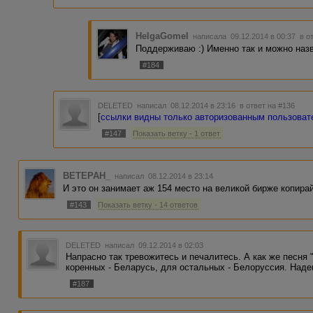
HelgaGomel
написала 09.12.2014 в 00:37
в о
Поддерживаю :) Именно так и можно назв
#184
DELETED
написал 08.12.2014 в 23:16
в ответ на #136
[
ссылки видны только авторизованным пользова
#147
Показать ветку - 1 ответ
BETEPAH_
написал 08.12.2014 в 23:14
И это он занимает аж 154 место на великой бирже копирай
#143
Показать ветку - 14 ответов
DELETED
написал 09.12.2014 в 02:03
Напрасно так тревожитесь и печалитесь. А как же песня 
коренных - Беларусь, для остальных - Белоруссия. Наде
#187