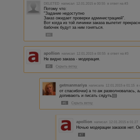
DELETED
написал 12.01.2015 в 00:55
в ответ на #3
Потому что:
"Задание недоступно
Заказ ожидает проверки администрацией".
Вот когда из той личинки заказа вылетит прекрасная 
бабочек будут за ним гоняться.
#4
apollion
написал 12.01.2015 в 00:55
в ответ на #3
Не видно заказа - модерация.
#5
Скрыть ветку
getmanmariya
написала 12.01.2015 в 01:15
в 
от спасибочки) а то аж разволновалась, а
допивають и писать сядуть))))
#6
Скрыть ветку
apollion
написал 12.01.2015 в 01:2
Ночью модерации заказов нет. О
#7