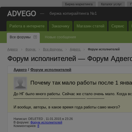
Биржа маркетинга
Каталог услуг
П
—
биржа копирайтинга №1
Работа в интернете
Заказчику
Магазин статей
Сервис
Все форумы
Новые сообщения
Адвего
Форум
Все форумы
Адвего
Форум исполнителей
Форум исполнителей — Форум Адвег
Адвего
/
Форум исполнителей
Почему так мало работы после 1 янв
До НГ было много работы. Сейчас же стало очень мало. Когда вс
------------------------------ ------------------------------ ---------------
И вообще, авторы, в какое время года работы само много?
Написал: DELETED , 11.01.2015 в 23:26
В форуме:
Форум исполнителей
Комментариев:
8