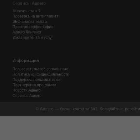
Сервисы Адвего
Магазин статей
Проверка на антиплагиат
SEO-анализ текста
Проверка орфографии
Адвего
Лингвист
Заказ контента и услуг
Информация
Пользовательское соглашение
Политика конфиденциальности
Поддержка пользователей
Партнерская программа
Новости Адвего
Сервисы Адвего
© Адвего — биржа контента №1. Копирайтинг, рерайти