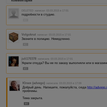
Комментарии
DELETED
написал 03.03.2015 в 17:01
подробности в студию.
#1
Volgokrut
написал 03.03.2015 в 17:01
Звоните в полицию. Немедленно.
#2
juli170378
написала 03.03.2015 в 17:01
Украли откуда? Вы ее по заказу выполняли или в магази
#3
Юлия (advego)
написала 03.03.2015 в 17:09
Добрый день. Напишите, пожалуйста, сюда
http://advego.
проблемы.
Тема закрыта.
#4