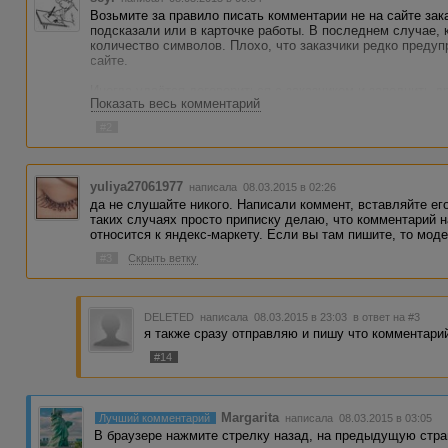
Возьмите за правило писать комментарии не на сайте зака
подсказали или в карточке работы. В последнем случае, к
количество символов. Плохо, что заказчики редко преду
сайте.
Иногда удаётся договориться с заказчиком и заполнить д
Показать весь комментарий
оставленным на сайте комментарием. То есть, вы отказыв
через некоторое время, когда ваш коммент пройдёт модер
#2
может быть недоступна, да и не любят заказчики, когда а
отказался, снова взял".
yuliya27061977
написала 08.03.2015 в 02:26
да не слушайте никого. Написали коммент, вставляйте его
таких случаях просто приписку делаю, что комментарий н
относится к яндекс-маркету. Если вы там пишите, то мод
#3
Скрыть ветку
DELETED
написала 08.03.2015 в 23:03
в ответ на #3
я также сразу отправляю и пишу что комментари
#14
Margarita
Лучший комментарий
написала 08.03.2015 в 03:05
В браузере нажмите стрелку назад, на предыдущую стра