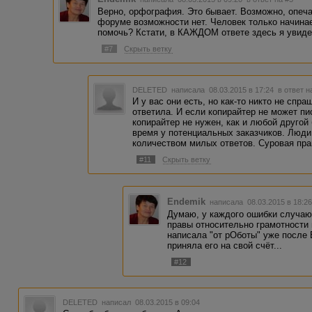
Верно, орфография. Это бывает. Возможно, опеча
форуме возможности нет. Человек только начинае
помочь? Кстати, в КАЖДОМ ответе здесь я увидел
#7
Скрыть ветку
DELETED
написала 08.03.2015 в 17:24
в ответ н
И у вас они есть, но как-то никто не спра
ответила. И если копирайтер не может пи
копирайтер не нужен, как и любой друго
время у потенциальных заказчиков. Люди
количеством милых ответов. Суровая пра
#11
Скрыть ветку
Endemik
написала 08.03.2015 в 18:
Думаю, у каждого ошибки случаю
правы относительно грамотности 
написала "от рОботы" уже после
приняла его на свой счёт...
#12
DELETED
написал 08.03.2015 в 09:04