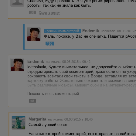
Спасибо, буду пробовать. А я уже регистрировалась, ком
роботы, так как не знала как быть.
#6
Скрыть ветку
Endemik
Лучший комментарий
написала 08.03.2015 
Жаль, похоже, у Вас не опечатка. Пишется рАбот
#10
Endemik
написала 08.03.2015 в 09:42
kvitoslavia, будьте внимательнее, не допускайте ошибок:
отредактировать свой комментарий, даже если он не ухо
сохранять всё-таки свои тексты в Ворде, вставляя их зат
карточку работы. Желательно сохранять и ссылки на сво
быть различные нюансы, бывают сбои и на интернет-ресу
работу на доработку по причине того, что не видит мой ко
Показать весь комментарий
меня был сохранён, и я его восстановила. Удачи Вам и у
#8
Margarita
написала 08.03.2015 в 18:46
Самый лучший совет:
Напишите второй комментарий, его отправьте на сайте зак