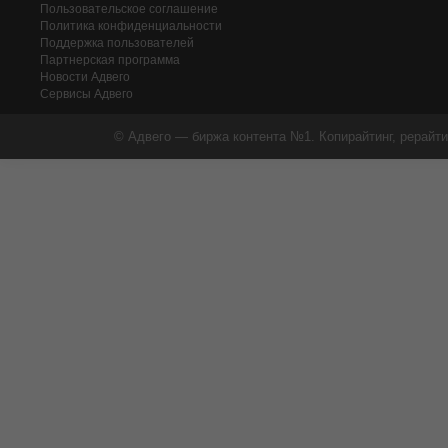
Пользовательское соглашение
Политика конфиденциальности
Поддержка пользователей
Партнерская программа
Новости Адвего
Сервисы Адвего
© Адвего — биржа контента №1. Копирайтинг, рерайти