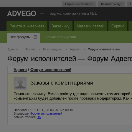
Биржа маркетинга
Каталог услуг
П
—
биржа копирайтинга №1
Работа в интернете
Заказчику
Магазин статей
Сервис
Все форумы
Новые сообщения
Адвего
Форум
Все форумы
Адвего
Форум исполнителей
Форум исполнителей — Форум Адвег
Адвего
/
Форум исполнителей
Заказы с коментариями
Помогите новичку. Взяла роботу где надо написать комментарий 
комментарий будет добавлен после проверки модератором. Как мн
Написал: DELETED , 08.03.2015 в 00:10
В форуме:
Форум исполнителей
Комментариев:
15