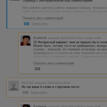
страница с неотправленным еще комментарием.
Или забейте карточку работу знаками любыми, точками и 
сайте зака после отправки вашего коммента. В обсужден
там ссылку дать, а если перед этим регистрировались на
Показать весь комментарий
профиль. У меня такое бывало, всегда оплачивали.
#4
Скрыть ветку
Если вам не оплатят, а комментарий ваш будет опубликов
ЛПА и вам оплатят пинудительно вашу работу со счета з
Отказы в оплате плохи тем, что портят статистику. Тут д
Endemik
написала 08.03.2015 в 09:54
в ответ на #4
О! Интересный вариант: мне не пришло бы в гол
Будьте внимательнее в следующий раз. Удачи! обязател
Может быть, потому что и не требовалось: всегда
ссылки... пожалуй, это поможет не всегда: на не
формируется, а ссылка на тему заказчика не устр
попытаться установить контакт с заказчиком в об
Показать весь комментарий
#9
DELETED
написала 08.03.2015 в 03:45
Не так ваше 4 слово в стартовом посте.
#5
Скрыть ветку
Endemik
написала 08.03.2015 в 09:20
в ответ на #5