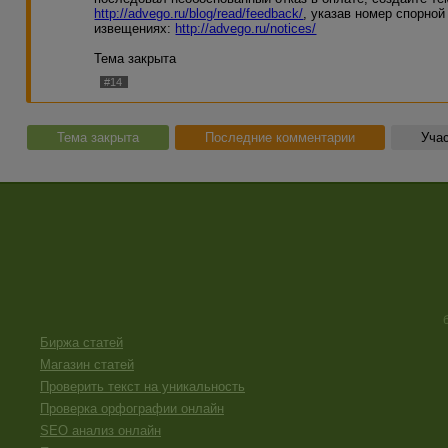
http://advego.ru/blog/read/feedback/
, указав номер спорно
извещениях:
http://advego.ru/notices/
Тема закрыта
#14
Тема закрыта
Последние комментарии
Учас
Биржа статей
Магазин статей
Проверить текст на уникальность
Проверка орфографии онлайн
SEO анализ онлайн