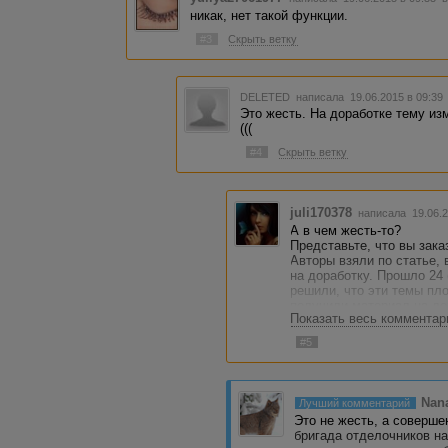
никак, нет такой функции.
#3
Скрыть ветку
DELETED
написала 19.06.2015 в 09:3
Это жесть. На доработке тему из
(((
#4
Скрыть ветку
juli170378
написала 19.06.2
А в чем жесть-то?
Представьте, что вы зака
Авторы взяли по статье,
на доработку. Прошло 24 
решили, что эти темы пл
получили материал на дор
Показать весь комментар
Статьи нужны были уже 2 
думаете, заказчик захоче
#5
Вот поэтому и нельзя изм
без каих-либо последстви
Nana
Лучший комментарий
Это не жесть, а соверше
бригада отделочников н