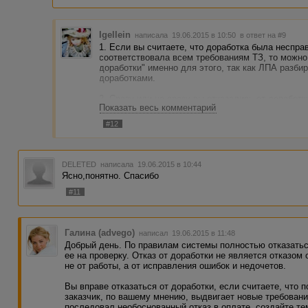
Igellein
написала 19.06.2015 в 10:50
в ответ на #9
1. Если вы считаете, что доработка была неспра
соответствовала всем требованиям ТЗ, то можно 
доработки" именно для этого, так как ЛПА разбир
доработками.
2. Сразу или не сразу вы отказались от доработк
Показать весь комментарий
последовал отказ в оплате за неправильно (по м
#12
3. В ЛПА писать сюда:
http://advego.ru/blog/read/
правила обращения.
Отвечать конкретному человеку нужно, нажав на 
DELETED
написала 19.06.2015 в 10:44
сообщение ему придет на почту, а так вы пишете
Ясно,понятно. Спасибо
#11
Галина (advego)
написал 19.06.2015 в 11:48
Добрый день. По правилам системы полностью отказатьс
ее на проверку. Отказ от доработки не является отказом
не от работы, а от исправления ошибок и недочетов.
Вы вправе отказаться от доработки, если считаете, что
заказчик, по вашему мнению, выдвигает новые требовани
последовал необоснованный отказ в оплате, создайте те