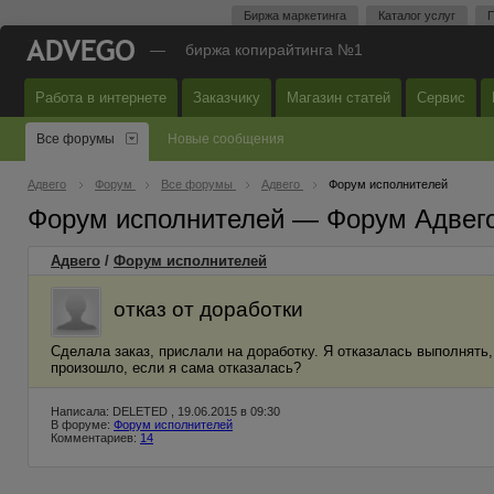
Биржа маркетинга
Каталог услуг
П
—
биржа копирайтинга №1
Работа в интернете
Заказчику
Магазин статей
Сервис
Все форумы
Новые сообщения
Адвего
Форум
Все форумы
Адвего
Форум исполнителей
Форум исполнителей — Форум Адвег
Адвего
/
Форум исполнителей
отказ от доработки
Сделала заказ, прислали на доработку. Я отказалась выполнять,
произошло, если я сама отказалась?
Написала: DELETED , 19.06.2015 в 09:30
В форуме:
Форум исполнителей
Комментариев:
14