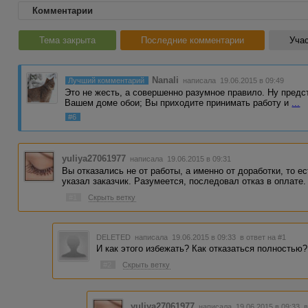
Комментарии
Тема закрыта
Последние комментарии
Учас
Nanali
Лучший комментарий
написала 19.06.2015 в 09:49
Это не жесть, а совершенно разумное правило. Ну предс
Вашем доме обои; Вы приходите принимать работу и
...
#6
yuliya27061977
написала 19.06.2015 в 09:31
Вы отказались не от работы, а именно от доработки, то е
указал заказчик. Разумеется, последовал отказ в оплате.
#1
Скрыть ветку
DELETED
написала 19.06.2015 в 09:33
в ответ на #1
И как этого избежать? Как отказаться полностью?
#2
Скрыть ветку
yuliya27061977
написала 19.06.2015 в 09:33
в