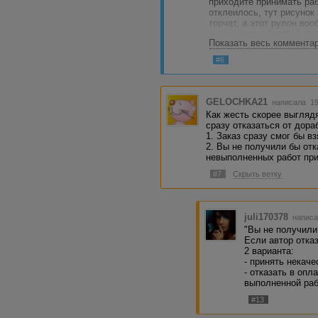
приходите принимать рабо
отклеилось, тут рисунок 
торчат, а этот рулон воо
надо, пожалуйста". А бри
Показать весь коммента
отказываемся, плати как
#6
Вы точно также делаете
оплату, и надо или довод
GELOCHKA21
написала 19
Как жесть скорее выгляд
сразу отказаться от дора
1. Заказ сразу смог бы вз
2. Вы не получили бы отк
невыполненных работ при
#7
Скрыть ветку
juli170378
написа
"Вы не получили 
Если автор отказ
2 варианта:
- принять некач
- отказать в опл
выполненной раб
#13