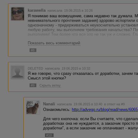
karawella
написала 19.06.2015 в 10:26
Я понимаю ваш возмущение, сама недавно так думала. Мои
невнимательного прочтения задания) здорово испортили
однозначному - придерживаться неукоснительно установл
любую работу, мы выполняем требования начальства? По
выполняем! Тем более что все это не так уж и сложно. Гла
Показать весь комментарий
#8
DELETED
написала 19.06.2015 в 10:32
Я же говорю, что сразу отказалась от доработки, зачем та
Смысл этой кнопки?
#9
Скрыть ветку
Nanali
написала 19.06.2015 в 10:40
в ответ на #9
Ознакомьтесь:
http://advego.ru/blog/read/news/6065
Для чего кнопочка: если Вы считаете, что сделал
доработках она не нуждается, а заказчик просто 
доработки", а если заказчик не оплачивает - жал
#10