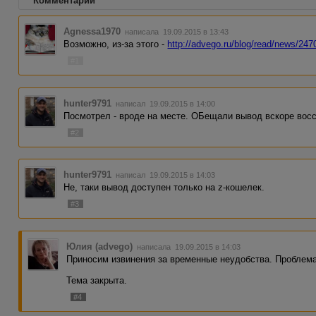
Комментарии
Agnessa1970
написала 19.09.2015 в 13:43
Возможно, из-за этого -
http://advego.ru/blog/read/news/24
#1
hunter9791
написал 19.09.2015 в 14:00
Посмотрел - вроде на месте. ОБещали вывод вскоре восс
#2
hunter9791
написал 19.09.2015 в 14:03
Не, таки вывод доступен только на z-кошелек.
#3
Юлия (advego)
написала 19.09.2015 в 14:03
Приносим извинения за временные неудобства. Проблем
Тема закрыта.
#4