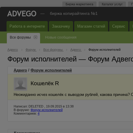
Биржа маркетинга
Каталог услуг
П
—
биржа копирайтинга №1
Работа в интернете
Заказчику
Магазин статей
Сервис
Все форумы
Новые сообщения
Адвего
Форум
Все форумы
Адвего
Форум исполнителей
Форум исполнителей — Форум Адвег
Адвего
/
Форум исполнителей
Кошелёк R
Неожиданно исчез кошелёк с выводом рублей, какова причина? 
Написал: DELETED , 19.09.2015 в 13:38
В форуме:
Форум исполнителей
Комментариев:
4