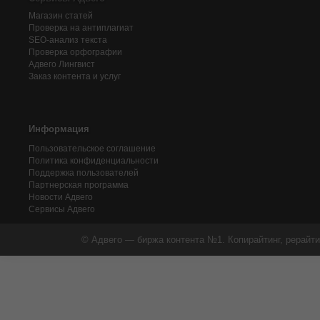
Магазин статей
Проверка на антиплагиат
SEO-анализ текста
Проверка орфографии
Адвего
Лингвист
Заказ контента и услуг
Информация
Пользовательское соглашение
Политика конфиденциальности
Поддержка пользователей
Партнерская программа
Новости Адвего
Сервисы Адвего
© Адвего — биржа контента №1. Копирайтинг, рерайти