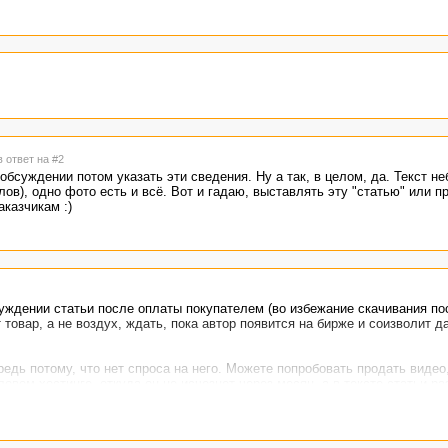
в ответ на #2
 обсуждении потом указать эти сведения. Ну а так, в целом, да. Текст н
ов), одно фото есть и всё. Вот и гадаю, выставлять эту "статью" или п
казчикам :)
уждении статьи после оплаты покупателем (во избежание скачивания п
т товар, а не воздух, ждать, пока автор появится на бирже и соизволит д
едь потому, что нет спроса на него. Можете попробовать продать видео
вом хостинге, откуда он не исчезнет через месяц, а в тексте статьи ра
хивации - это не будет в данном случае нарушением, почти точно так ж
лов.