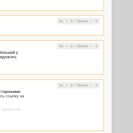
За
0
/
Против
0
За
0
/
Против
0
ебольшой у
редлагать
За
0
/
Против
0
осторонними
ать ссылку на
, разместив
зместить
е продаются