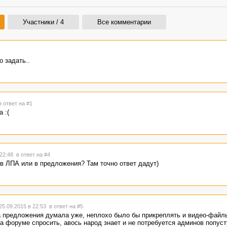
Участники / 4
Все комментарии
о задать..
в ответ на #1
 :(
 22:48
в ответ на #4
 в ЛПА или в предложения? Там точно ответ дадут)
5.09.2015 в 22:53
в ответ на #5
а предложения думала уже, неплохо было бы прикреплять и видео-файлы 
а форуме спросить, авось народ знает и не потребуется админов попуст