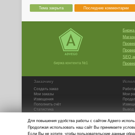
Тема закрыта
Последние комментарии
Биржа
Магази
Провер
Прове
SEO а
биржа контента №1
Провер
Заказчику
Испол
Создать заказ
Работа
Мои заказы
Мои р
Извещения
Продат
Пополнить счёт
Извещ
Статистика
Вывод 
API
Инстру
Для повышения удобства работы с сайтом Адвего исполь
Продолжая использовать наш сайт Вы принимаете усло
Если Вы не хотите, чтобы пользовательские данные обра