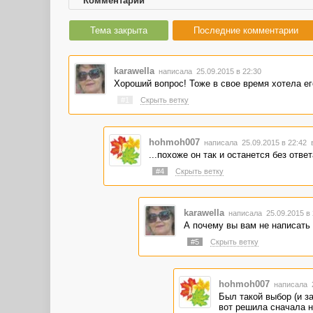
Комментарии
Тема закрыта
Последние комментарии
karawella
написала 25.09.2015 в 22:30
Хороший вопрос! Тоже в свое время хотела ег
#1
Скрыть ветку
hohmoh007
написала 25.09.2015 в 22:42
...похоже он так и останется без ответа
#4
Скрыть ветку
karawella
написала 25.09.2015 в
А почему вы вам не написать
#5
Скрыть ветку
hohmoh007
написала 2
Был такой выбор (и з
вот решила сначала н