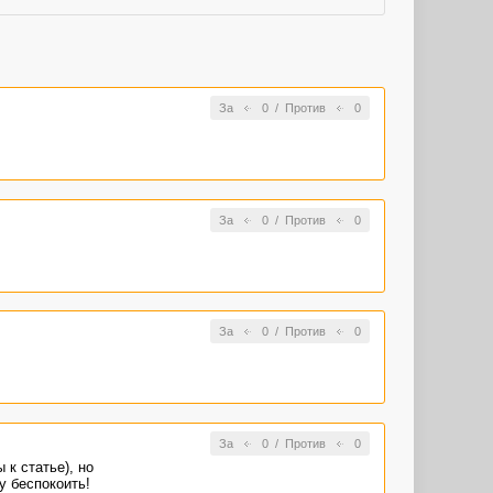
За
0
/
Против
0
За
0
/
Против
0
За
0
/
Против
0
За
0
/
Против
0
к статье), но
у беспокоить!