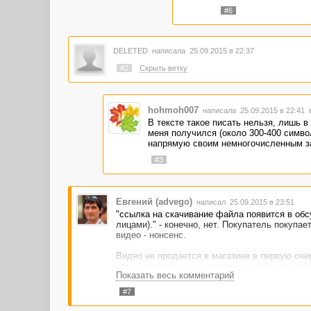
#6
DELETED
написала 25.09.2015 в 22:37
#2
Скрыть ветку
hohmoh007
написала 25.09.2015 в 22:41
В тексте такое писать нельзя, лишь в
меня получился (около 300-400 символ
напрямую своим немногочисленным за
#3
Евгений (advego)
написал 25.09.2015 в 23:51
"ссылка на скачивание файла появится в обс
лицами)." - конечно, нет. Покупатель покупае
видео - нонсенс.
Видео не продается в магазине в первую очер
его в запароленном архиве на надежном файло
Показать весь комментарий
ссылку на его скачивание и пароль для разар
фото с минимальным описанием в 200 симво
#7
Тема закрыта.