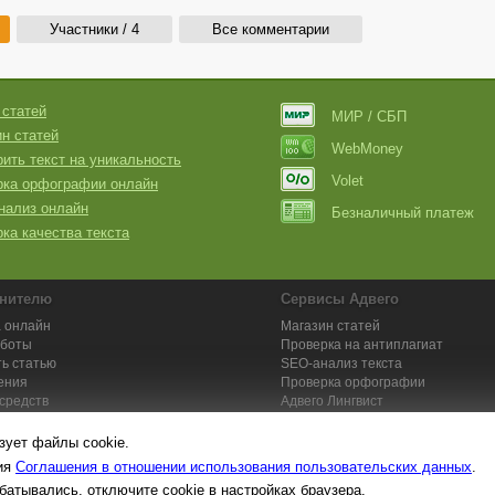
Участники / 4
Все комментарии
 статей
МИР / СБП
н статей
WebMoney
ить текст на уникальность
Volet
рка орфографии онлайн
нализ онлайн
Безналичный платеж
ка качества текста
нителю
Сервисы Адвего
 онлайн
Магазин статей
аботы
Проверка на антиплагиат
ь статью
SEO-анализ текста
ения
Проверка орфографии
средств
Адвего
Лингвист
кции для исполнителей
Заказ контента и услуг
зует файлы cookie.
вия
Соглашения в отношении использования пользовательских данных
.
батывались, отключите cookie в настройках браузера.