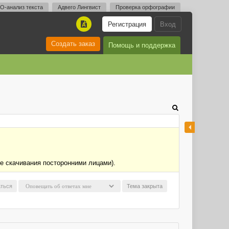
O-анализ текста
Адвего Лингвист
Проверка орфографии
Регистрация
Вход
A
Создать заказ
Помощь и поддержка
ие скачивания посторонними лицами).
ться
Тема закрыта