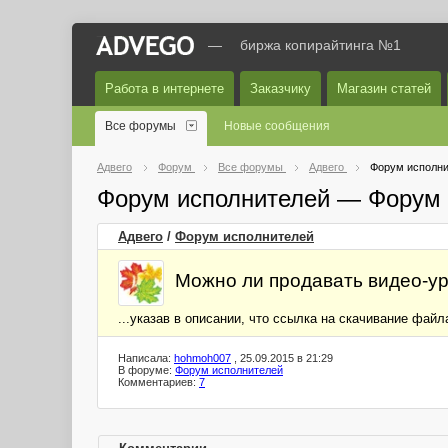
—
биржа копирайтинга №1
Работа в интернете
Заказчику
Магазин статей
Все форумы
Новые сообщения
Адвего
Форум
Все форумы
Адвего
Форум исполни
Форум исполнителей — Форум 
Адвего
/
Форум исполнителей
Можно ли продавать видео-ур
...указав в описании, что ссылка на скачивание фай
Написала:
hohmoh007
, 25.09.2015 в 21:29
В форуме:
Форум исполнителей
Комментариев:
7