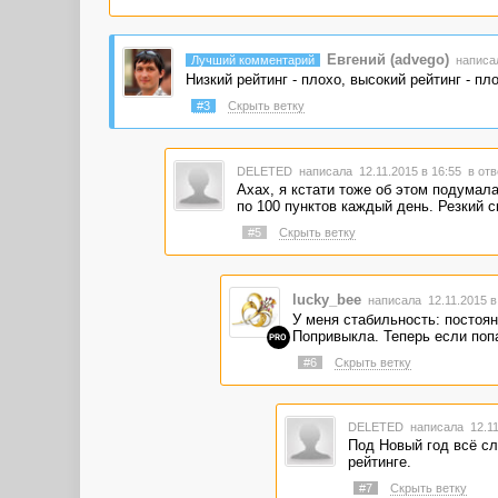
Евгений (advego)
Лучший комментарий
написал
Низкий рейтинг - плохо, высокий рейтинг - пл
#3
Скрыть ветку
DELETED
написала 12.11.2015 в 16:55
в отв
Ахах, я кстати тоже об этом подумал
по 100 пунктов каждый день. Резкий 
#5
Скрыть ветку
lucky_bee
написала 12.11.2015 
У меня стабильность: постоян
Попривыкла. Теперь если попад
PRO
#6
Скрыть ветку
DELETED
написала 12.11
Под Новый год всё сл
рейтинге.
#7
Скрыть ветку