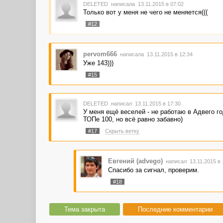
DELETED
написала 13.11.2015 в 07:02
Только вот у меня не чего не меняется(((
#12
pervom666
написала 13.11.2015 в 12:34
Уже 143)))
#15
DELETED
написал 13.11.2015 в 17:30
У меня ещё веселей - не работаю в Адвего го
ТОПе 100, но всё равно забавно)
#17
Скрыть ветку
Евгений (advego)
написал 13.11.2015 в
Спасибо за сигнал, проверим.
#18
Тема закрыта
Последние комментарии