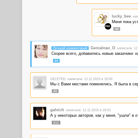
lucky_bee
нап
Меня пока уст
PRO
#8
Genialnao_O
Лучший комментарий
написала 12.
Скорее всего, добавились новые заказчики: 
#4
DELETED
написала 12.11.2015 в 18:00
Мы с Вами местами поменялись. Я была в сере
#9
galvich
написала 12.11.2015 в 18:01
А у некоторых авторов, как у меня, "ушли" в о
#10