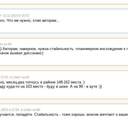
 12.11.2015 в 16:52
охо. Что им нужно, этим авторам...
ет на #3
а) Авторам, наверное, нужна стабильность: планомерное восхождение к 
скачок вызвал диссонанс)
в 17:01
в ответ на #5
но, месяц-два топчусь в районе 148-162 места :)
у куда-то на 103 место - буду в шоке. А на 99 - в ауте :))
.2015 в 17:04
в ответ на #6
учается, попадёте. Стабильность - тоже хорошо, многие мечтают о ваше