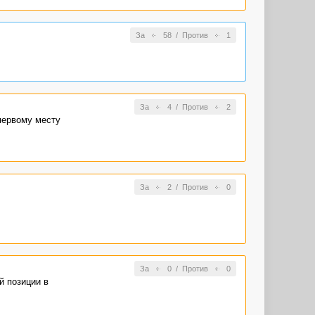
За
58
/
Против
1
За
4
/
Против
2
первому месту
За
2
/
Против
0
За
0
/
Против
0
й позиции в