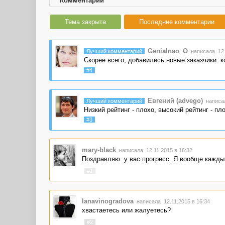
Комментарии
Тема закрыта
Последние комментарии
Genialnao_O
Лучший комментарий
написала 12.
Скорее всего, добавились новые заказчики: 
#4
Евгений (advego)
Лучший комментарий
написал
Низкий рейтинг - плохо, высокий рейтинг - пл
#3
mary-black
написала 12.11.2015 в 16:32
Поздравляю. у вас прогресс. Я вообще каждый 
#1
lanavinogradova
написала 12.11.2015 в 16:34
хвастаетесь или жалуетесь?
#2