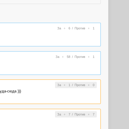
За
6
/
Против
1
За
58
/
Против
1
За
1
/
Против
0
уда-сюда )))
За
7
/
Против
7