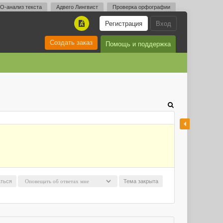
O-анализ текста
Адвего Лингвист
Проверка орфографии
Регистрация
Вход
A
Создать заказ
Помощь и поддержка
ться
Тема закрыта