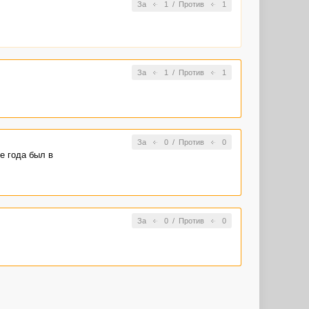
За
1
/
Против
1
За
1
/
Против
1
За
0
/
Против
0
е года был в
За
0
/
Против
0