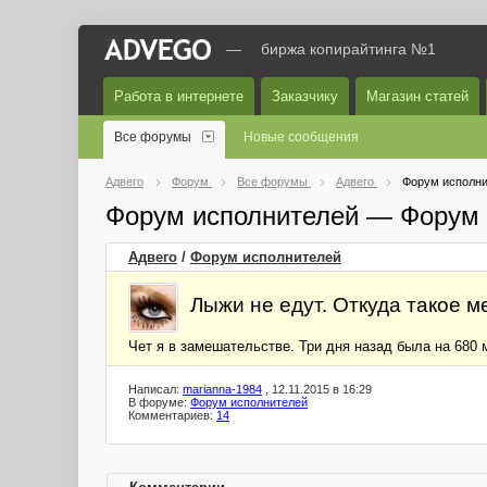
—
биржа копирайтинга №1
Работа в интернете
Заказчику
Магазин статей
Все форумы
Новые сообщения
Адвего
Форум
Все форумы
Адвего
Форум исполни
Форум исполнителей — Форум 
Адвего
/
Форум исполнителей
Лыжи не едут. Откуда такое м
Чет я в замешательстве. Три дня назад была на 680 
Написал:
marianna-1984
, 12.11.2015 в 16:29
В форуме:
Форум исполнителей
Комментариев:
14