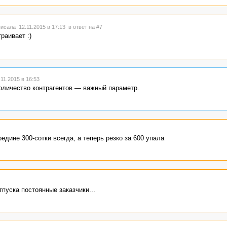
исала 12.11.2015 в 17:13
в ответ на #7
раивает :)
11.2015 в 16:53
количество контрагентов — важный параметр.
дине 300-сотки всегда, а теперь резко за 600 упала
тпуска постоянные заказчики...