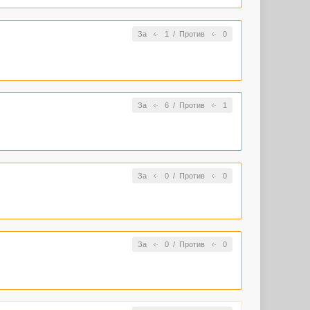
За
1
/
Против
0
За
6
/
Против
1
За
0
/
Против
0
За
0
/
Против
0