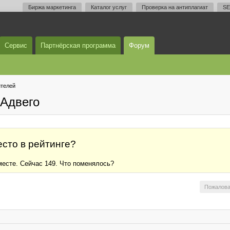
Биржа маркетинга
Каталог услуг
Проверка на антиплагиат
SE
Сервис
Партнёрская программа
Форум
телей
Адвего
есто в рейтинге?
месте. Сейчас 149. Что поменялось?
Пожалова