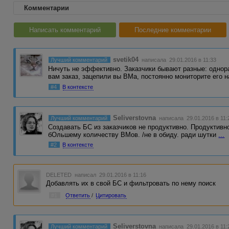
Комментарии
Написать комментарий
Последние комментарии
svetik04
Лучший комментарий
написала 29.01.2016 в 11:33
Ничуть не эффективно. Заказчики бывают разные: однор
вам заказ, зацепили вы ВМа, постоянно мониторите его 
#4
В контексте
Seliverstovna
Лучший комментарий
написала 29.01.2016 в 11:
Создавать БС из заказчиков не продуктивно. Продуктивно
бОльшему количеству ВМов. /не в обиду. ради шутки
...
#2
В контексте
DELETED
написал 29.01.2016 в 11:16
Добавлять их в свой БС и фильтровать по нему поиск
#1
Ответить
/
Цитировать
Seliverstovna
Лучший комментарий
написала 29.01.2016 в 11: