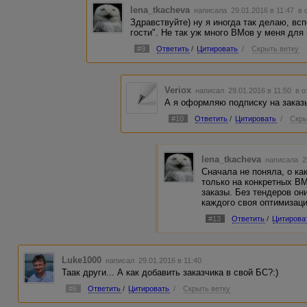
lena_tkacheva
написала 29.01.2016 в 11:47
в 
Здравствуйте) ну я иногда так делаю, вс
гости". Не так уж много ВМов у меня для
#9
Ответить
/
Цитировать
/
Скрыть ветку
Veriox
написал 29.01.2016 в 11:50
в о
А я оформляю подписку на заказ
#10
Ответить
/
Цитировать
/
Скры
lena_tkacheva
написала 2
Сначала не поняла, о ка
только на конкретных ВМ
заказы. Без тендеров он
каждого своя оптимизаци
#13
Ответить
/
Цитирова
Luke1000
написал 29.01.2016 в 11:40
Таак други... А как добавить заказчика в свой БС?:)
#6
Ответить
/
Цитировать
/
Скрыть ветку