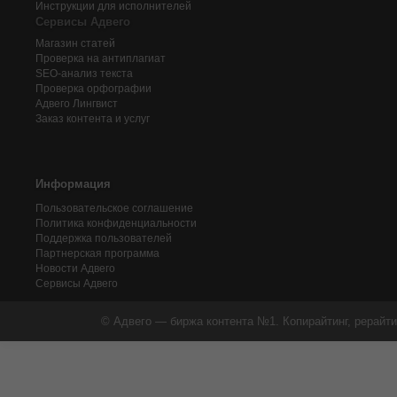
Инструкции для исполнителей
Сервисы Адвего
Магазин статей
Проверка на антиплагиат
SEO-анализ текста
Проверка орфографии
Адвего
Лингвист
Заказ контента и услуг
Информация
Пользовательское соглашение
Политика конфиденциальности
Поддержка пользователей
Партнерская программа
Новости Адвего
Сервисы Адвего
© Адвего — биржа контента №1. Копирайтинг, рерайти