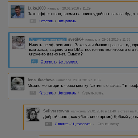
Luke1000
написал 29.01.2016 в 11:29
Зато эффективно, время на поиск удобного заказа будет
#3
Ответить
/
Цитировать
svetik04
Лучший комментарий
написала 29.01.2016 в 11:33
Ничуть не эффективно. Заказчики бывают разные: однор
вам заказ, зацепили вы ВМа, постоянно мониторите его на
бирже-то давно нет. Смысл?
#4
Ответить
/
Цитировать
lena_tkacheva
написала 29.01.2016 в 11:37
Можно мониторить через кнопку "активные заказы" в про
#5
Ответить
/
Цитировать
/
Скрыть ветку
Seliverstovna
написала 29.01.2016 в 11:40
в ответ на #
Добрый совет, как убить своё время) Добрый день
#7
Ответить
/
Цитировать
/
Скрыть ветку