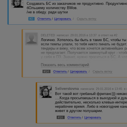
Создавать БС из заказчиков не продуктивно. Продуктивно
бОльшему количеству ВМов.
/не в обиду. ради шутки
#2
Ответить
/
Цитировать
/
Скрыть ветку
DELETED
написал 29.01.2016 в 13:37
в ответ на #2
Логично. Хотелось бы быть в таких БС, чтобы ты 
если темпы упали, то тебя никто пинать не будет
тендеры и вижу, что всем хочется активнейших ра
не предлагает. Получается замкнутый круг - чтоб
у себя в ПЗ. Значит, нужно проситься в БС. А ч
приходится работать в ритме заказчика, а по вс
Показать весь комментарий
Адвего не воспринимаешь, как серьезную работу
Конечно, если заставить себя уделять определен
#14
Ответить
/
Цитировать
/
Скрыть ветку
воспринимать именно как работу, а не хобби, то
стремлюсь к этому :)
Seliverstovna
написала 29.01.2016 в 13:45
в 
Вот такой вот гребаный фриланс))) никако
....Когда просыпаешься в выходной и дум
действительно, несколько клевых-интер
нерабочее время. Либо в новогодние кани
живет в другом полушарии.
#16
Ответить
/
Цитировать