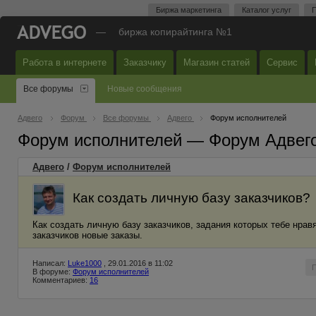
Биржа маркетинга
Каталог услуг
П
—
биржа копирайтинга №1
Работа в интернете
Заказчику
Магазин статей
Сервис
Все форумы
Новые сообщения
Адвего
Форум
Все форумы
Адвего
Форум исполнителей
Форум исполнителей — Форум Адвег
Адвего
/
Форум исполнителей
Как создать личную базу заказчиков?
Как создать личную базу заказчиков, задания которых тебе нравя
заказчиков новые заказы.
Написал:
Luke1000
, 29.01.2016 в 11:02
В форуме:
Форум исполнителей
Комментариев:
16