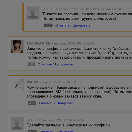
DELETED
написал 29.01.2016 в 13:38
в ответ на #6
Тыкаете на профиль, во всплывающем окошке кно
Потом поиск по этой группе фильтруете)
#15
Ответить
/
Цитировать
stroinyashka
написала 29.01.2016 в 11:41
Зайдите в профиль заказчика. Нажмите кнопку "добавить 
создана, например, "лучшие заказчики Адвего")), вот туд
Потом можно, как выше сказали, просматривать активные
#8
Ответить
/
Цитировать
Veriox
написал 29.01.2016 в 11:57
Можно зайти в "Новые заказы по подписке" и добавить в т
понравившихся ВМ (несколько, через запятую). Затем сох
оповещения о новых заказов вверху окна.
#11
Ответить
/
Цитировать
DELETED
написал 29.01.2016 в 12:54
Сделайте закладки в браузере на их профили.