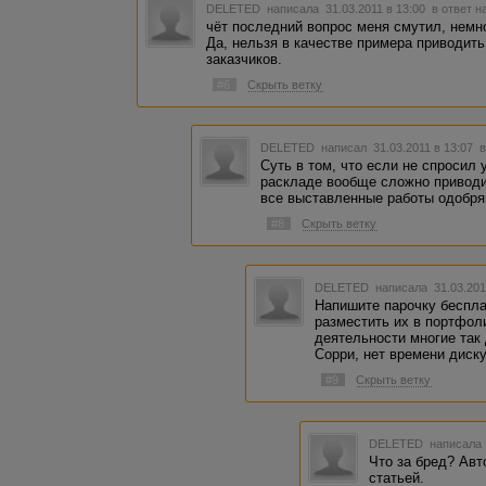
DELETED
написала 31.03.2011 в 13:00
в ответ н
чёт последний вопрос меня смутил, немно
Да, нельзя в качестве примера приводит
заказчиков.
#6
Скрыть ветку
DELETED
написал 31.03.2011 в 13:07
в
Суть в том, что если не спросил 
раскладе вообще сложно приводит
все выставленные работы одобряю
#8
Скрыть ветку
DELETED
написала 31.03.201
Напишите парочку беспла
разместить их в портфол
деятельности многие так 
Сорри, нет времени диску
#9
Скрыть ветку
DELETED
написала 
Что за бред? Авт
статьей.