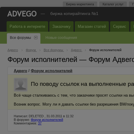
Биржа маркетинга
Каталог услуг
П
—
биржа копирайтинга №1
Работа в интернете
Заказчику
Магазин статей
Сервис
Все форумы
Новые сообщения
Адвего
Форум
Все форумы
Адвего
Форум исполнителей
Форум исполнителей — Форум Адвег
Адвего
/
Форум исполнителей
По поводу ссылок на выполненные р
Всё чаще сталкиваюсь с тем, что заказчики просят ссылки на вы
Возник вопрос. Могу ли я давать ссылки без разрешения BM/поку
Написал: DELETED , 31.03.2011 в 11:32
В форуме:
Форум исполнителей
Комментариев:
37