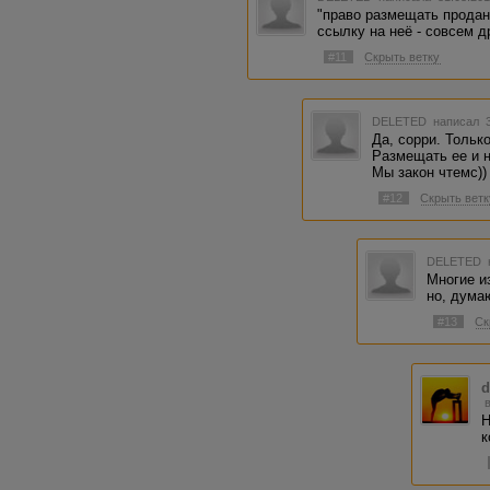
"право размещать проданн
ссылку на неё - совсем д
#11
Скрыть ветку
DELETED
написал 3
Да, сорри. Тольк
Размещать ее и 
Мы закон чтемс))
#12
Скрыть ветк
DELETED
Многие и
но, думаю
#13
Ск
d
Н
к