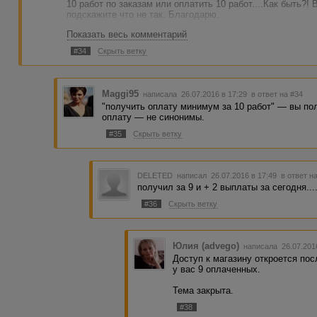
10 работ по заказам или оплатить 10 работ....Как быть?! 
подскажите что не так. Благодарю.
Показать весь комментарий
#34
Скрыть ветку
Maggi95
написала 26.07.2016 в 17:29
в ответ на #34
"получить оплату минимум за 10 работ" — вы по
оплату — не синонимы.
#35
Скрыть ветку
DELETED
написал 26.07.2016 в 17:49
в ответ н
получил за 9 и + 2 выплаты за сегодня...
#36
Скрыть ветку
Юлия (advego)
написала 26.07.201
Доступ к магазину откроется посл
у вас 9 оплаченных.
Тема закрыта.
#38