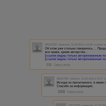
DELETED
написала 31.03.2011 в 13:05
в ответ н
Об этом уже столько говорилось.... Прод
все права, кроме авторства....
[
ссылки видны только авторизованным п
[
ссылки видны только авторизованным п
#7
Скрыть ветку
DELETED
написал 31.03.2011 в 13:17
в
Исходя из прочитанного, я имею
Спасибо за информацию.
#10
Скрыть ветку
DELETED
написала 31.03.201