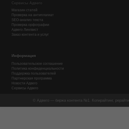
Сервисы Адвего
Магазин статей
Проверка на антиплагиат
SEO-анализ текста
Проверка орфографии
Адвего
Лингвист
Заказ контента и услуг
Информация
Пользовательское соглашение
Политика конфиденциальности
Поддержка пользователей
Партнерская программа
Новости Адвего
Сервисы Адвего
© Адвего — биржа контента №1. Копирайтинг, рерайти