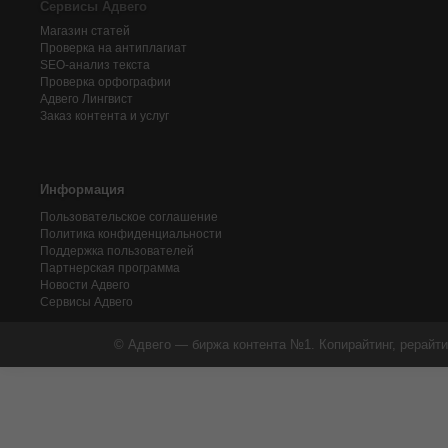
Сервисы Адвего
Магазин статей
Проверка на антиплагиат
SEO-анализ текста
Проверка орфографии
Адвего
Лингвист
Заказ контента и услуг
Информация
Пользовательское соглашение
Политика конфиденциальности
Поддержка пользователей
Партнерская программа
Новости Адвего
Сервисы Адвего
© Адвего — биржа контента №1. Копирайтинг, рерайти