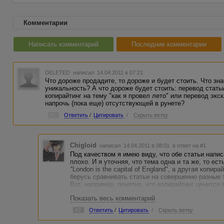
Комментарии
Написать комментарий
Последние комментарии
DELETED
написал 14.04.2011 в 07:21
Что дороже продадите, то дороже и будет стоить. Что зн
уникальность? А что дороже будет стоить: перевод статьи "
копирайтинг на тему "как я провел лето" или перевод эк
напрочь (пока еще) отсутствующей в рунете?
#1
Ответить
/
Цитировать
/
Скрыть ветку
Chigloid
написал 14.04.2011 в 08:01
в ответ на #1
Под качеством я имею виду, что обе статьи напи
плохо. И я уточняя, что тема одна и та же, то ес
"London is the capital of England", а другая копир
берусь сравнивать статьи на совершенно разные 
Вот, например, понятно, что копирайтинг ценится
следовательно, и платят за него больше. В обще
Показать весь комментарий
перевод или копирайтинг?
#2
Ответить
/
Цитировать
/
Скрыть ветку