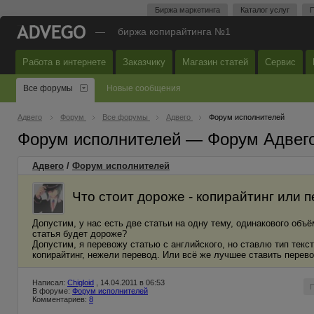
Биржа маркетинга
Каталог услуг
П
—
биржа копирайтинга №1
Работа в интернете
Заказчику
Магазин статей
Сервис
Все форумы
Новые сообщения
Адвего
Форум
Все форумы
Адвего
Форум исполнителей
Форум исполнителей — Форум Адвег
Адвего
/
Форум исполнителей
Что стоит дороже - копирайтинг или 
Допустим, у нас есть две статьи на одну тему, одинакового объём
статья будет дороже?
Допустим, я перевожу статью с английского, но ставлю тип текст
копирайтинг, нежели перевод. Или всё же лучшее ставить перев
Написал:
Chigloid
, 14.04.2011 в 06:53
В форуме:
Форум исполнителей
Комментариев:
8