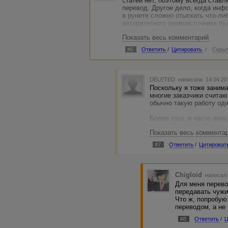
статей нет, поэтому всегда ставл
перевод. Другое дело, когда инф
в рунете сложно отыскать что-либ
авторитетного первоисточника бу
смутных догадок и непрофессион
Показать весь комментарий
#6
Ответить
/
Цитировать
/
Скрыт
DELETED
написала 14.04.20
Поскольку я тоже занима
многие заказчики считаю
обычно такую работу оди
Более того, я часто пол
писать "накопирайченног
Показать весь коммента
хорошую тематическую с
источника и перевожу ее
#7
Ответить
/
Цитироват
и никаких гвоздей. Для 
:)
Если вы продаете перево
Chigloid
написал 
обозначить, что с такого
Для меня перево
лучше покупают, чем хор
передавать чужи
так было). ИМХО.
Что ж, попробую
переводом, а не
#8
Ответить
/
Ц