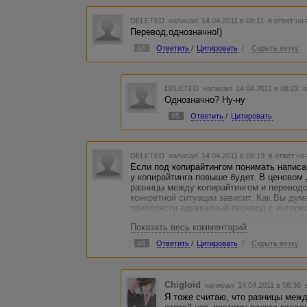
DELETED
написал 14.04.2011 в 08:11
в ответ на
Перевод,однозначно!)
#3
Ответить
/
Цитировать
/
Скрыть ветку
DELETED
написал 14.04.2011 в 08:22
в
Однозначно? Ну-ну
#5
Ответить
/
Цитировать
DELETED
написал 14.04.2011 в 08:19
в ответ на
Если под копирайтингом понимать написа
у копирайтинга повыше будет. В ценовом 
разницы между копирайтингом и переводо
конкретной ситуации зависит. Как Вы дума
приобрести адекватный перевод с интерес
же самое (ну почти типа :), но "накопира
Показать весь комментарий
подрихтованный гуглоперевод, где- игра 
исковерканное (шоб уникальней было), гд
#4
Ответить
/
Цитировать
/
Скрыть ветку
фантазией своей буйной разбавлены...
Chigloid
написал 14.04.2011 в 08:36
Я тоже считаю, что разницы меж