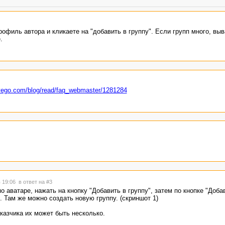
офиль автора и кликаете на "добавить в группу". Если групп много, вы
.
dvego.com/blog/read/faq_webmaster/1281284
в 19:06
в ответ на #3
о аватаре, нажать на кнопку "Добавить в группу", затем по кнопке "Доба
. Там же можно создать новую группу. (скриншот 1)
аказчика их может быть несколько.