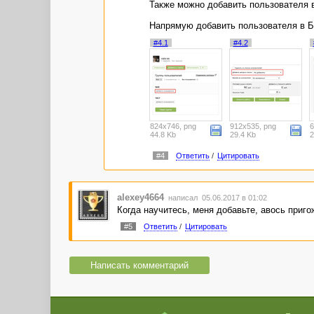
Также можно добавить пользователя в
Напрямую добавить пользователя в Б
#4.1
#4.2
824x746, png
912x535, png
6
44.8 Kb
29.4 Kb
2
#4
Ответить
/
Цитировать
alexey4664
написал 05.06.2017 в 01:02
Когда научитесь, меня добавьте, авось пригож
#5
Ответить
/
Цитировать
Написать комментарий