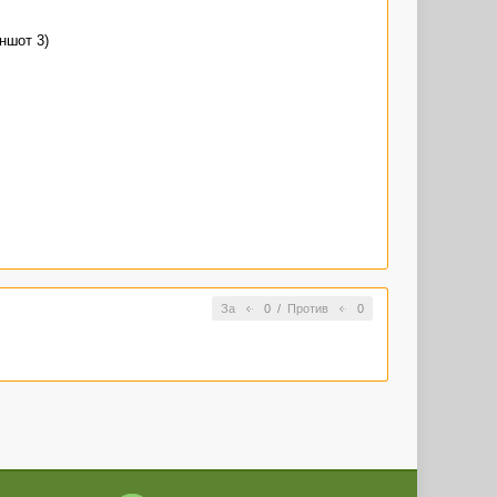
иншот 3)
За
0
/
Против
0