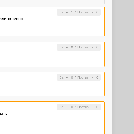
За
1
/
Против
0
валится меню
За
0
/
Против
0
За
0
/
Против
0
За
0
/
Против
0
вить