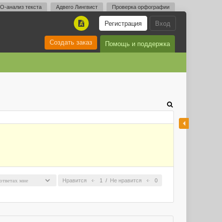
O-анализ текста
Адвего Лингвист
Проверка орфографии
Регистрация
Вход
A
Создать заказ
Помощь и поддержка
Нравится
1
/
Не нравится
0