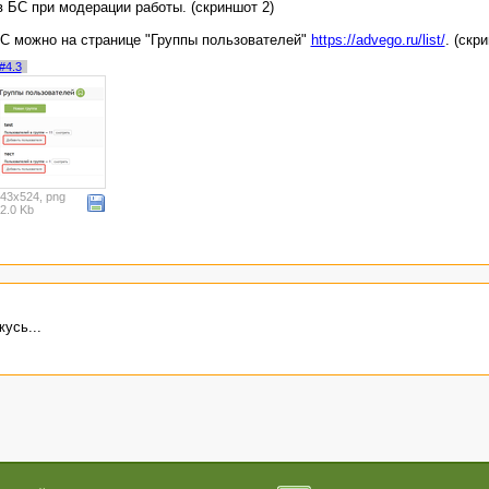
 БС при модерации работы. (скриншот 2)
С можно на странице "Группы пользователей"
https://advego.ru/list/
. (скр
#4.3
43x524, png
2.0 Kb
усь...