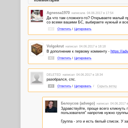
Комментарии
Agnessa1970
написала 04.06.2017 в 17:54
Да что там сложного-то? Открываете малый пр
со всеми вашими БС, выбираете нужный и все
#1
Ответить
/
Цитировать
Volgokrut
написал 04.06.2017 в 18:18
В дополнение к первому комменту -
https://a
#2
Ответить
/
Цитировать
DELETED
написал 04.06.2017 в 18:34
разобрался, спс.
#3
Ответить
/
Цитировать
/
Скрыть ветку
Белоусов (advego)
написал 04.06.2017 
Здравствуйте, проще всего кликнуть п
пользователя" напротив нужно группы
Группа - это и есть белый список. У з