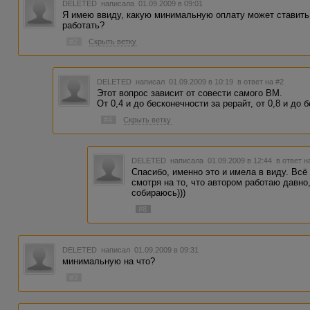
DELETED
написала 01.09.2009 в 09:01
Я имею ввиду, какую минимальную оплату может ставить 
работать?
#2
Скрыть ветку
DELETED
написал 01.09.2009 в 10:19
в ответ на #2
Этот вопрос зависит от совести самого ВМ.
От 0,4 и до бесконечности за рерайт, от 0,8 и до 
#4
Скрыть ветку
DELETED
написала 01.09.2009 в 12:44
в ответ н
Спасибо, именно это и имела в виду. Всё 
смотря на то, что автором работаю давно,
собираюсь)))
#8
DELETED
написал 01.09.2009 в 09:31
минимальную на что?
#3