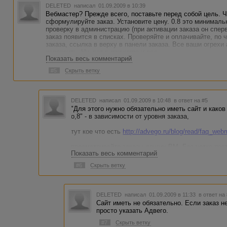
DELETED
написал 01.09.2009 в 10:39
Вебмастер? Прежде всего, поставьте перед собой цель. Ч
сформулируйте заказ. Установите цену. 0.8 это минимальн
проверку в администрацию (при активации заказа он спер
заказ появится в списках. Проверяйте и оплачивайте, по
заказа, ссылка в верху в панели заказа. Все ваши огрехи 
исправить. Ну, вот в принципе и все.
Показать весь комментарий
#5
Скрыть ветку
DELETED
написал 01.09.2009 в 10:48
в ответ на #5
"Для этого нужно обязательно иметь сайт и како
о,8" - в зависимости от уровня заказа,
тут кое что есть
http://advego.ru/blog/read/faq_web
просматривайте заказы других ВМ, Без четко по
Показать весь комментарий
пробовать. помните авторы не телепаты и что у ва
яснее объясняйте суть задания заказа....
#6
Скрыть ветку
DELETED
написал 01.09.2009 в 11:33
в ответ на
Сайт иметь не обязательно. Если заказ н
просто указать Адвего.
#7
Скрыть ветку