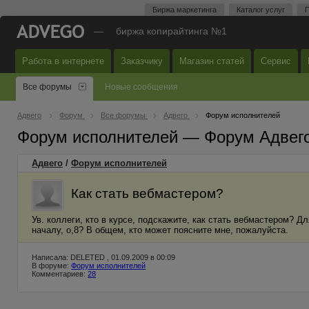
Биржа маркетинга
Каталог услуг
П
—
биржа копирайтинга №1
Работа в интернете
Заказчику
Магазин статей
Сервис
Все форумы
Новые сообщения
Адвего
Форум
Все форумы
Адвего
Форум исполнителей
Форум исполнителей — Форум Адвег
Адвего
/
Форум исполнителей
Как стать вебмастером?
Ув. коллеги, кто в курсе, подскажите, как стать вебмастером? Д
началу, о,8? В общем, кто может поясните мне, пожалуйста.
Написала: DELETED , 01.09.2009 в 00:09
В форуме:
Форум исполнителей
Комментариев:
28