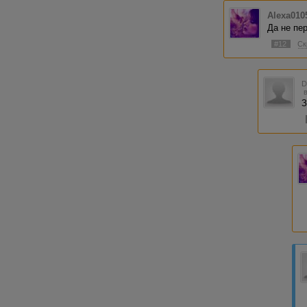
Alexa010
Да не пе
#12
Ск
З