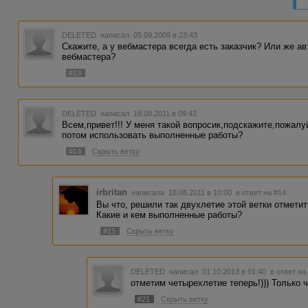
DELETED
написал 05.09.2009 в 23:43
Скажите, а у вебмастера всегда есть заказчик? Или же а
вебмастера?
#13
DELETED
написал 18.08.2011 в 09:42
Всем,привет!!! У меня такой вопросик,подскажите,пожалуй
потом использовать выполненные работы?
#14
Скрыть ветку
irbritan
написала 18.08.2011 в 10:00
в ответ на #14
Вы что, решили так двухлетие этой ветки отмети
Какие и кем выполненные работы?
#15
Скрыть ветку
DELETED
написал 01.10.2013 в 01:40
в ответ на
отметим четырехлетие теперь!))) Только ч
#21
Скрыть ветку