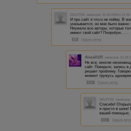
DELETED
написала 01.09.2009 в 12:4
И про сайт я что-о не пойму. В и
указывается, но мне было важно 
Неужели все авторы, которые то
имеют свой сайт? Попробую.......
#9
Скрыть ветку
Alexa0105
написала 01.09.2
Не все, многие начинающ
сайт. Поверьте, запись в
решает проблему. Говорю 
момент тружусь одновре
#10
Скрыть ветку
DELETED
написала 
Спасибо! Открыл
я просто в шоке! 
вашей помощью, у
#11
Скрыть ветк