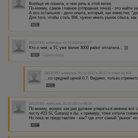
Вообще не поняла, о чем речь в этой ветке.
По-моему, самое главное (отправная точка) - это найти з
А все остальное - дело опыта, который, как известно, "д
Для того, чтобы стать ВМ, нужно иметь рынок сбыта, как
#23
DELETED
написала 01.10.2013 в 07:17
Кто о чем, а ТС уже более 3000 работ оплатила... )))
#24
Скрыть ветку
DELETED
написала 01.10.2013 в 09:22
в ответ на #24
...со средней ценой 0.7. Видимо, только стремит
#26
DELETED
написала 01.10.2013 в 09:24
По-моему, вопрос как раз должен упираться именно вот с
посту #23 SL Gatana) я бы, к примеру, тоже хотела совм
Но пока не представляю - как? где этот самый "рынок" ис
#27