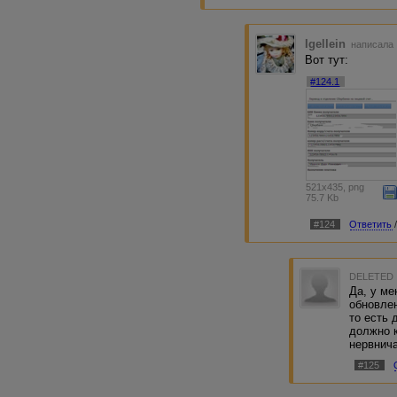
Igellein
написала 
Вот тут:
#124.1
521x435, png
75.7 Kb
#124
Ответить
DELETED
Да, у ме
обновлен
то есть 
должно к
нервнича
#125