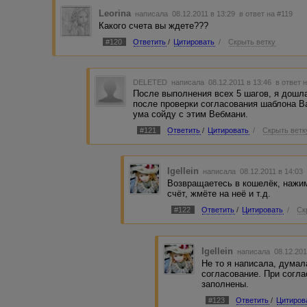
Leorina
написала 08.12.2011 в 13:29
в ответ на #119
Какого счета вы ждете???
#120
Ответить
/
Цитировать
/
Скрыть ветку
DELETED
написала 08.12.2011 в 13:46
в ответ 
После выполнения всех 5 шагов, я дошл
после проверки согласования шаблона Ва
ума сойду с этим Вебмани.
#121
Ответить
/
Цитировать
/
Скрыть ветк
Igellein
написала 08.12.2011 в 14:0
Возвращаетесь в кошелёк, нажим
счёт, жмёте на неё и т.д.
#122
Ответить
/
Цитировать
/
Ск
Igellein
написала 08.12.201
Не то я написала, думала
согласование. При согла
заполнены.
#123
Ответить
/
Цитиров