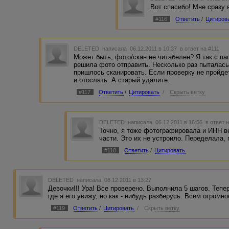
Вот спасибо! Мне сразу 
#116
Ответить
/
Цитиров
DELETED
написала 06.12.2011 в 10:37
в ответ на #111
Может быть, фото/скан не читабелен? Я так с па
решила фото отправить. Несколько раз пыталась 
пришлось сканировать. Если проверку не пройде
и отослать. А старый удалите.
#117
Ответить
/
Цитировать
/
Скрыть ветку
DELETED
написала 06.12.2011 в 16:56
в ответ 
Точно, я тоже фотографировала и ИНН в
части. Это их не устроило. Переделала,
#118
Ответить
/
Цитировать
DELETED
написала 08.12.2011 в 13:27
Девочки!!! Ура! Все проверено. Выполнила 5 шагов. Тепе
где я его увижу, но как - нибудь разберусь. Всем огромно
#119
Ответить
/
Цитировать
/
Скрыть ветку