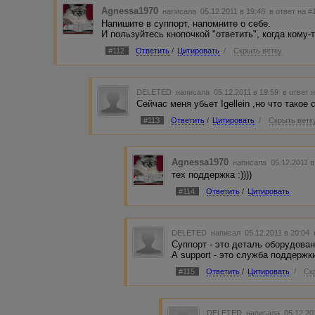
Agnessa1970
написала 05.12.2011 в 19:48
в ответ на #
Напишите в суппорт, напомните о себе.
И пользуйтесь кнопочкой "ответить", когда кому-
#112
Ответить
/
Цитировать
/
Скрыть ветку
DELETED
написала 05.12.2011 в 19:59
в ответ 
Сейчас меня убьет Igellein ,но что такое
#113
Ответить
/
Цитировать
/
Скрыть ветк
Agnessa1970
написала 05.12.2011 
тех поддержка :))))
#114
Ответить
/
Цитировать
DELETED
написал 05.12.2011 в 20:04
Суппорт - это деталь оборудован
А support - это служба поддержк
#115
Ответить
/
Цитировать
/
Ск
DELETED
написала 05.12.20