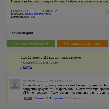
И ещё я из России, город не большой - банков штук пять или шес
Написал: DELETED , 07.11.2011 в 17:51
В форуме:
Форум исполнителей
Комментариев:
135
Комментарии
Написать комментарий
Последние комментарии
Еще 15 веток / 110 комментариев в темe
Последний:
07.11.2011 в 14:30
Показать
DELETED
написала 05.12.2011 в 19:35
Я там была. Когда я иду по ссылке "вывести деньги с R 
загрузить документы. А формальный аттестат мне присв
ИНН не проверен. Получается я их отправила в четверг, д
#111
Ответить
/
Цитировать
/
Скрыть ветку