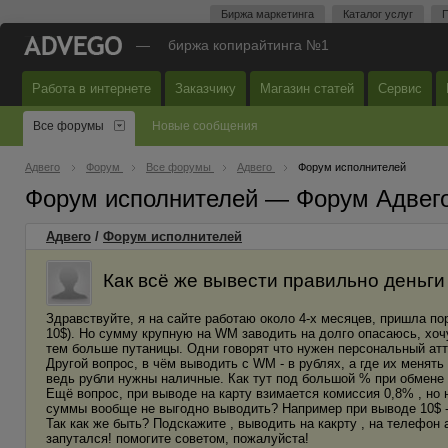
Биржа маркетинга
Каталог услуг
П
—
биржа копирайтинга №1
Работа в интернете
Заказчику
Магазин статей
Сервис
Все форумы
Новые сообщения
Адвего
Форум
Все форумы
Адвего
Форум исполнителей
Форум исполнителей — Форум Адвег
Адвего
/
Форум исполнителей
Как всё же вывести правильно деньг
Здравствуйте, я на сайте работаю около 4-х месяцев, пришла п
10$). Но сумму крупную на WM заводить на долго опасаюсь, хочу
тем больше путаницы. Одни говорят что нужен персональный атте
Другой вопрос, в чём выводить с WM - в рублях, а где их менять
ведь рубли нужны наличные. Как тут под большой % при обмене 
Ещё вопрос, при выводе на карту взимается комиссия 0,8% , но 
суммы вообще не выгодно выводить? Например при выводе 10$ -
Так как же быть? Подскажите , выводить на какрту , на телефон
запутался! помогите советом, пожалуйста!