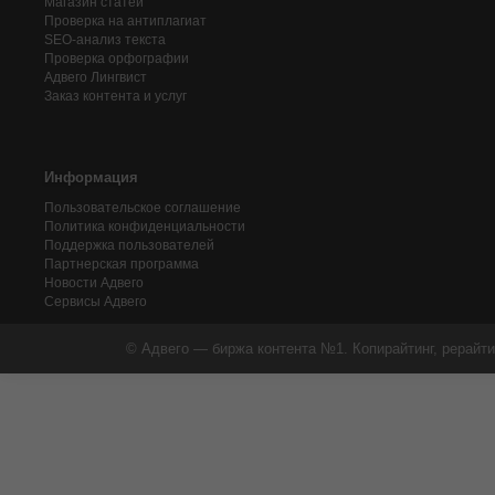
Магазин статей
Проверка на антиплагиат
SEO-анализ текста
Проверка орфографии
Адвего
Лингвист
Заказ контента и услуг
Информация
Пользовательское соглашение
Политика конфиденциальности
Поддержка пользователей
Партнерская программа
Новости Адвего
Сервисы Адвего
© Адвего — биржа контента №1. Копирайтинг, рерайти