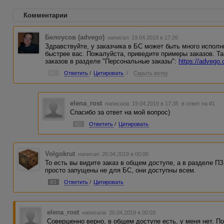
Комментарии
Белоусов (advego)
написал 19.04.2019 в 17:26
Здравствуйте, у заказчика в БС может быть много исполни
быстрее вас. Пожалуйста, приведите примеры заказов. Т
заказов в разделе "Персональные заказы":
https://advego.
#1
Ответить
/
Цитировать
/
Скрыть ветку
elena_rost
написала 19.04.2019 в 17:35
в ответ на #1
Спасибо за ответ на мой вопрос)
#2
Ответить
/
Цитировать
Volgokrut
написал 20.04.2019 в 00:00
То есть вы видите заказ в общем доступе, а в разделе ПЗ 
просто запущены не для БС, они доступны всем.
#3
Ответить
/
Цитировать
elena_rost
написала 20.04.2019 в 00:03
Совершенно верно, в общем доступе есть, у меня нет. По