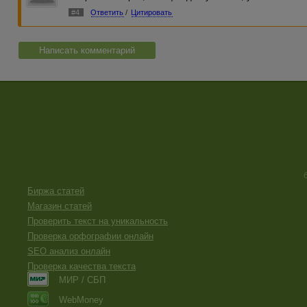
#4
Ответить
/
Цитировать
Написать комментарий
Биржа статей
Магазин статей
Проверить текст на уникальность
Проверка орфографии онлайн
SEO анализ онлайн
Проверка качества текста
МИР / СБП
WebMoney