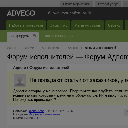
Биржа маркетинга
Каталог услуг
П
—
биржа копирайтинга №1
Работа в интернете
Заказчику
Магазин статей
Сервис
Все форумы
Новые сообщения
Адвего
Форум
Все форумы
Адвего
Форум исполнителей
Форум исполнителей — Форум Адвег
Адвего
/
Форум исполнителей
Не попадают статьи от заказчиков, у 
Дорогие авторы, у меня вопрос. Подскажите пожалуйста, если кт
новые заказы, которые у меня не отображаются. Их я вижу чисто 
Почему так происходит?
Написала:
elena_rost
, 19.04.2019 в 16:26
В форуме:
Форум исполнителей
Комментариев:
4