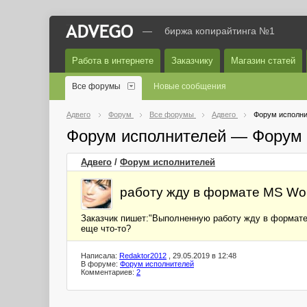
—
биржа копирайтинга №1
Работа в интернете
Заказчику
Магазин статей
Все форумы
Новые сообщения
Адвего
Форум
Все форумы
Адвего
Форум исполни
Форум исполнителей — Форум 
Адвего
/
Форум исполнителей
работу жду в формате MS Wo
Заказчик пишет:"Выполненную работу жду в формате M
еще что-то?
Написала:
Redaktor2012
, 29.05.2019 в 12:48
В форуме:
Форум исполнителей
Комментариев:
2