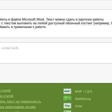
боты в файле Microsoft Word. Текст можно сдать в карточке работы
л с текстом выложить на любой доступный облачный хостинг (например, 
обавить в примечании к работе.
21
в ответ на #1
 статей
МИР / СБП
н статей
WebMoney
ить текст на уникальность
Volet
рка орфографии онлайн