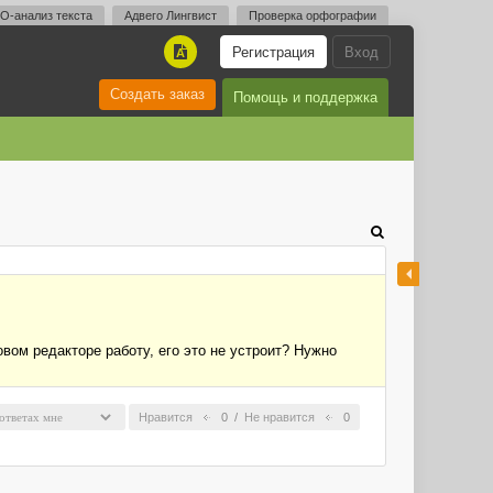
O-анализ текста
Адвего Лингвист
Проверка орфографии
Регистрация
Вход
A
Создать заказ
Помощь и поддержка
вом редакторе работу, его это не устроит? Нужно
Нравится
0
/
Не нравится
0