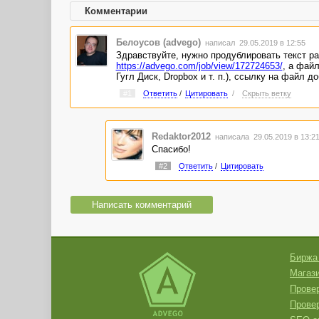
Комментарии
Белоусов (advego)
написал 29.05.2019 в 12:55
Здравствуйте, нужно продублировать текст ра
https://advego.com/job/view/172724653/
, а фай
Гугл Диск, Dropbox и т. п.), ссылку на файл д
#1
Ответить
/
Цитировать
/
Скрыть ветку
Redaktor2012
написала 29.05.2019 в 13:
Спасибо!
#2
Ответить
/
Цитировать
Написать комментарий
Биржа
Магази
Провер
Прове