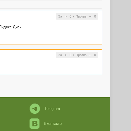
За
0
/
Против
0
Яндекс.Диск,
За
0
/
Против
0
Telegram
Вконтакте