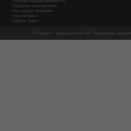
Политика конфиденциальности
Поддержка пользователей
Партнерская программа
Новости Адвего
Сервисы Адвего
© Адвего — биржа контента №1. Копирайтинг, рерайти