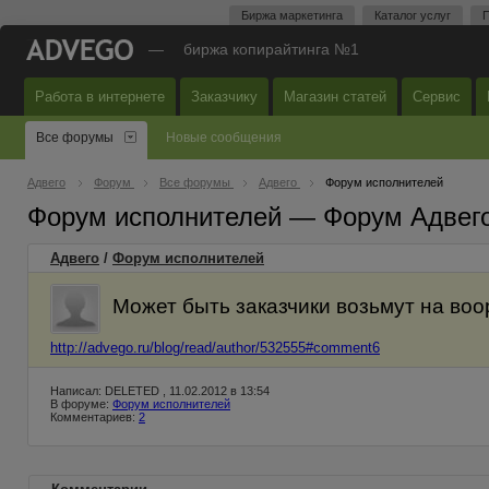
Биржа маркетинга
Каталог услуг
П
—
биржа копирайтинга №1
Работа в интернете
Заказчику
Магазин статей
Сервис
Все форумы
Новые сообщения
Адвего
Форум
Все форумы
Адвего
Форум исполнителей
Форум исполнителей — Форум Адвег
Адвего
/
Форум исполнителей
Может быть заказчики возьмут на во
http://advego.ru/blog/read/author/532555#comment6
Написал: DELETED , 11.02.2012 в 13:54
В форуме:
Форум исполнителей
Комментариев:
2