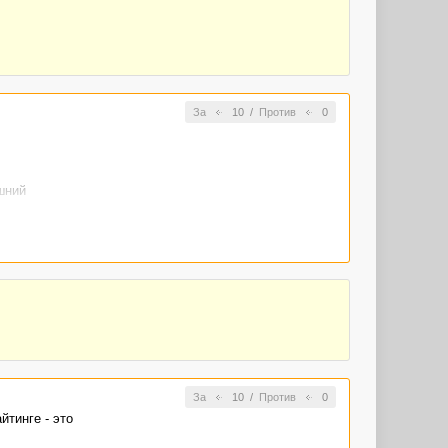
За
10
/
Против
0
шний
сли ему надо
За
10
/
Против
0
йтинге - это