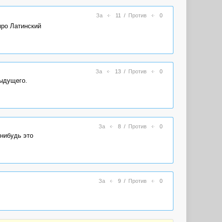
За
11
/
Против
0
про Латинский
За
13
/
Против
0
дыдущего.
За
8
/
Против
0
-нибудь это
За
9
/
Против
0