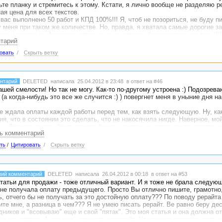
те планку и стремитесь к этому. Кстати, я лично вообще не разделяю р
ая цена для всех текстов.
 вас выполнено 50 работ и КПД 100%!!! Я, чтоб не позориться, не буду п
у меня при таком же количестве. Но, правда, я хватала самые дорогие за
вах и постах на форумах, которые злые админы безжалостно удаляли))))
нтарий
оступе висит пара отличных заказов по цене 1 у.е. за 1000. Берите их и
овать
/
Скрыть ветку
нтарий
DELETED
написала 25.04.2012 в 23:48
в ответ на #46
шей смелости! Но так не могу. Как-то по-другому устроена :) Подозрева
(а когда-нибудь это все же случится :) ) повергнет меня в уныние дня на
 ждала оплаты каждой работы перед тем, как взять следующую. Ну, ка
я, что в состоянии это сделать, что не накосячила нигде. Наверное, мой
... Дорогие заказы брать просто боюсь - подвох чудится где-то запрятанн
сь комментарий
ерайтом занимаюсь. Хоть пора уже бы и учиться чему-нибудь посложнее
ть
/
Цитировать
/
Скрыть ветку
т с исходником - отличная штука: голова не болит, откуда информацию б
надо, сомневаться... Без исходника - тоже хорошая штука, не надо боять
"обработать" только один источник. Рерайт же хотели. Раз-два, переписа
 первые опыты - до-о-олго сочиняться будут, пока научишься на ходу тво
ий комментарий
DELETED
написала 26.04.2012 в 00:18
в ответ на #53
до будет учиться на статьях для продажи, там хоть время не ограничено
статьи для продажи - тоже отличный вариант. И я тоже не брала следующ
 не получала оплату предыдущего. Просто Вы отлично пишите, грамотно
ь, отчего бы не получать за это достойную оплату??? По поводу рерайта 
ите мне, а разница в чем??? Я не умею писать рерайт. Ве равно беру де
дников и "всовываю" еще и свой "пятак". Это моя статья и она должна о
ие как автора. А это уже, извините, копирайт. Что-то мне подсказывает, 