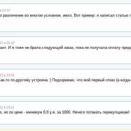
в 02:37
то различение во многом условное, имхо. Вот пример: я написал статью 
2 в 00:18
иант. И я тоже не брала следующий заказ, пока не получала оплату пре
2 в 23:48
ак-то по-другому устроена :) Подозреваю, что мой первый отказ (а когда
2 в 23:01
 но по цене - минимум 0,8 у.е. за 1000. Нечего потакать перекупщикам!