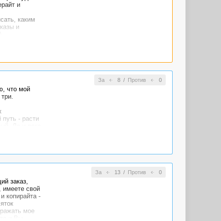
ерайт и
исать, каким
казы и
)
 пишите - все
За
8
/
Против
0
ю, что мой
 три.
к
 путь - расти
ый. Да и пока
.
рать,
ся, если все
л и все.
рить.
За
13
/
Против
0
.
ий заказ,
, имеете свой
и копирайта -
сяток
тражать мое
что и Вы