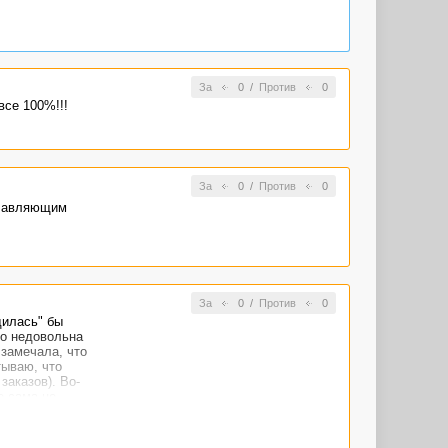
у из
аиваюсь
все проходит
будет -
ю, у Вас все
За
0
/
Против
0
все 100%!!!
За
0
/
Против
0
главляющим
За
0
/
Против
0
дилась" бы
ко недовольна
 замечала, что
тываю, что
аказов). Во-
е сама не
очень ясно...
П, Вы мне и