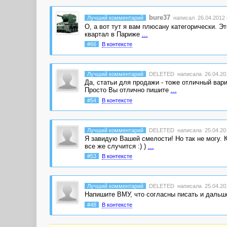
bure37
Лучший комментарий
написал 26.04.2012 
О, а вот тут я вам плюсану категорически. Э
квартал в Париже
...
#66
В контексте
Лучший комментарий
DELETED
написала 26.04.201
Да, статьи для продажи - тоже отличный вар
Просто Вы отлично пишите
...
#54
В контексте
Лучший комментарий
DELETED
написала 25.04.201
Я завидую Вашей смелости! Но так не могу. К
все же случится :) )
...
#53
В контексте
Лучший комментарий
DELETED
написала 25.04.201
Напишите ВМУ, что согласны писать и дальше,
#48
В контексте