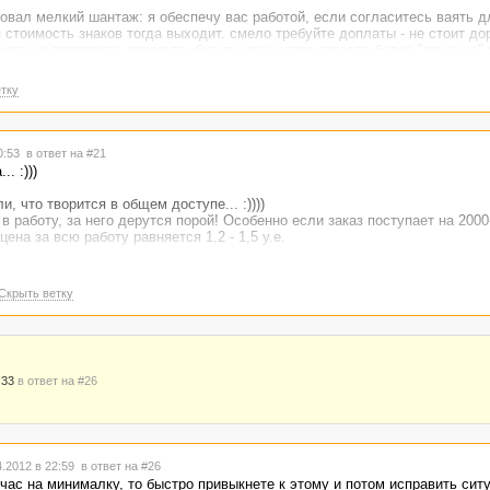
овал мелкий шантаж: я обеспечу вас работой, если согласитесь ваять д
я стоимость знаков тогда выходит. смело требуйте доплаты - не стоит д
чего не потеряете. поверьте, будут у вас скоро гораздо более "вкусные" 
тку
20:53
в ответ на #21
. :)))
, что творится в общем доступе... :))))
 в работу, за него дерутся порой! Особенно если заказ поступает на 2000
цена за всю работу равняется 1,2 - 1,5 у.е.
опреки всем законам логики и математики) времени на написание одного 
на написание трех... А стоимость трех - в три раза выше. :)) Вот они и р
Скрыть ветку
-менее нормальной работы занимает столько времени, что быстрее нава
 и мучаться.
тажом занимается, а благотворительностью? :))))))
ый список" все же должно включать работу по более высоким ценам, а н
:33
в ответ на #26
.2012 в 22:59
в ответ на #26
час на минималку, то быстро привыкнете к этому и потом исправить сит