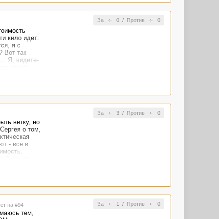
йте лучше
":))
За
0
/
Против
0
тоимость
ти кило идет:
ся, я с
? Вот так
.. Я, видите-
 стоимость
идет.
le +
м, - на 2300 и
За
3
/
Против
0
ыть ветку, но
Сергея о том,
ктическая
т - все в
оимость.
 2 у.е. за
з доплаты
екст мне
ад ошибками":
За
1
/
Против
0
вет на #94
имаюсь тем,