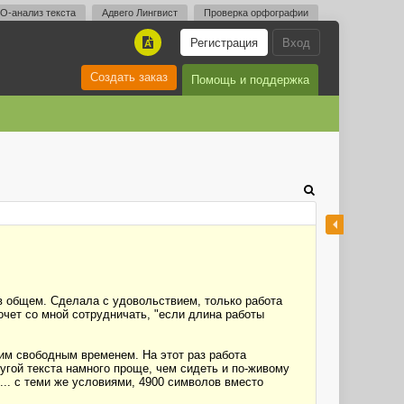
O-анализ текста
Адвего Лингвист
Проверка орфографии
Регистрация
Вход
A
Создать заказ
Помощь и поддержка
, в общем. Сделала с удовольствием, только работа
хочет со мной сотрудничать, "если длина работы
моим свободным временем. На этот раз работа
угой текста намного проще, чем сидеть и по-живому
... с теми же условиями, 4900 символов вместо