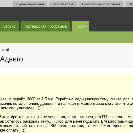
Биржа маркетинга
Каталог услуг
Проверка на антиплагиат
SE
Сервис
Партнёрская программа
Форум
телей
Адвего
аказ на рерайт, 3000 за 1,5 у.е. Рерайт на медицинскую тему, мечта моя
аказчик остался очень доволен, и написал в комментарии к оплате, что 
 немного улыбнуло. :))
шки, брать я их как-то не успевала; и вот, наконец, его ПЗ совпало с 
так хотелось раскрыть тему... Плюс для меня подарить ВМ килограмм-др
л комментарий, на этот раз ВМ предлагает кидать мне ПЗ ежедневно, но
ие оплаты. :)))