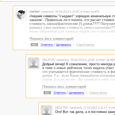
Еще не очень поняла, а за что Вас нужно простить???? Дава
познакомимся: меня Юлей зовут и я люблю, когда мне "тыкают
cursor
написала 26.04.2012 в 21:05
в ответ на #70
/лишние символы "съедают" хорошую изначальную с
заказов/ - Правильно ли я поняла, что расчет стоимос
стоимость заказа/фактическая (!) длина???? Получает
размаху сама занижаю стоимость своего килознака??
вечер откровений для наивных людей (это я про себя).
ли, всегда думала, что цена килознака считается как
Показать весь комментарий
заказа/указанная (!) длина, а превышение в расчет не 
А что делать, если заказанная длина текста 2000 + tit
#89
Ответить
/
Цитировать
/
Скрыть ветку
description, итого 2300 фактической длины, как миниму
делится??? Интересное дело...
:))
DELETED
написала 26.04.2012 в 22:48
в ответ на #89
Добрый вечер! К сожалению, просто некогда р
в теме о новых рейтингах точно видела ответ 
что учитывается фактическая стоимость и фа
длина. Т.е., если Ваши переработки оплачиваю
норме, а если же нет - Вы занижаете себе ст
Сама в шоке. Вспомнила, сколько раз при цене
Показать весь комментарий
кило писала статьи почти в 2 раза больше бе
(понимаете, я не жадная, а резать классный т
#94
Ответить
/
Цитировать
/
Скрыть ветку
жалко):))) Теперь вот сижу и "делаю работу н
(((((
DELETED
написала 27.04.2012 в 11:21
в от
Ого! Вот так дела, а я постоянно зан