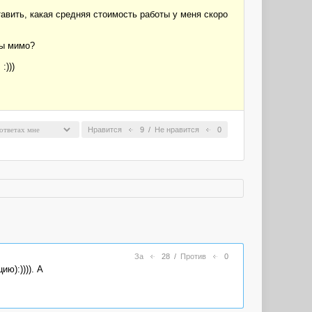
тавить, какая средняя стоимость работы у меня скоро
бы мимо?
:)))
Нравится
9
/
Не нравится
0
За
28
/
Против
0
ю):)))). А