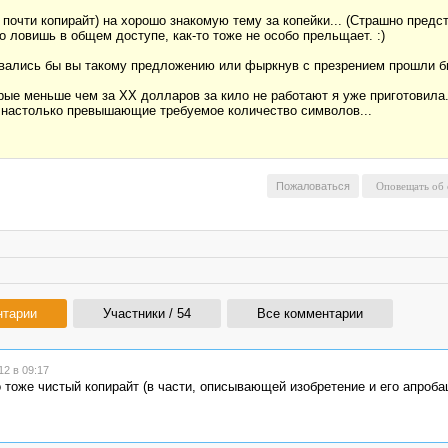
 почти копирайт) на хорошо знакомую тему за копейки... (Страшно предс
что ловишь в общем доступе, как-то тоже не особо прельщает. :)
овались бы вы такому предложению или фыркнув с презрением прошли 
рые меньше чем за ХХ долларов за кило не работают я уже приготовила. 
и, настолько превышающие требуемое количество символов...
Пожаловаться
нтарии
Участники / 54
Все комментарии
2 в 09:17
о тоже чистый копирайт (в части, описывающей изобретение и его апробаци