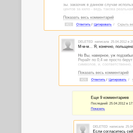
зы. заказчик в данном случае использ
центов за кило - ведь такова реальна
крохобором, если он откажется, вы ни
Показать весь комментарий
столь любимой вами тематике)))
#21
Ответить
/
Цитировать
/
Скрыть ве
DELETED
написала 25.04.2012 в 
М-м-м... Я, конечно, польщена..
Но Вы, наверное, уж подзабыли
Рерайт по 0,4 не просто берут
символов, и, соответственно, 
Показать весь комментарий
Я заметила, что почему-то (в
уходит столько же, сколько и 
#26
Ответить
/
Цитировать
/
мгновенно. Плюс поиск более
пару килограммов, чем сидеть
Может, этот ВМ не мелким шан
Еще 9 комментариев
Хотя, наверное, понятие "бел
Последний:
25.04.2012 в 17
низким... :)))
Показать
DELETED
написала 25.04
Если согласитесь сей