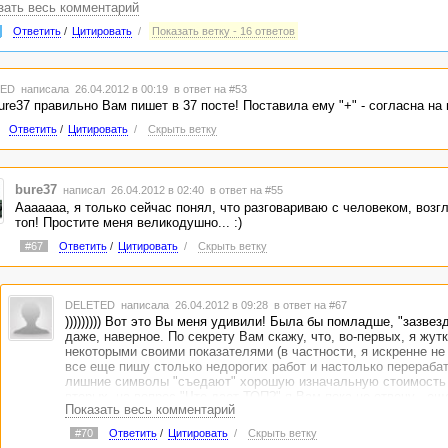
зать весь комментарий
йты ни с одного источника пишите и тоже имеете свое мнение по каждом
сов, которое, так или иначе, будет сквозитьв статье.
Ответить
/
Цитировать
/
Показать ветку - 16 ответов
ти, отказов и я дико боюсь. Сегодня получила заказ от нового ВМа - поб
ть (хотя тематика на 100% моя и знаю, что справлюсь на отлично). Это 
ем свойственно. После первой "шишки" понимаешь, чего ждать и как это 
овится проще! Удачи Вам и попробуйте пересмотреть свои взгляды. Дума
TED
написала 26.04.2012 в 00:19
в ответ на #53
чится!
ure37 правильно Вам пишет в 37 посте! Поставила ему "+" - согласна на 
Ответить
/
Цитировать
/
Скрыть ветку
bure37
написал 26.04.2012 в 02:40
в ответ на #55
Ааааааа, я только сейчас понял, что разговариваю с человеком, воз
топ! Простите меня великодушно... :)
#67
Ответить
/
Цитировать
/
Скрыть ветку
DELETED
написала 26.04.2012 в 09:28
в ответ на #67
))))))))) Вот это Вы меня удивили! Была бы помладше, "зазвез
даже, наверное. По секрету Вам скажу, что, во-первых, я жут
некоторыми своими показателями (в частности, я искренне не
все еще пишу столько недорогих работ и настолько перераба
лишние символы "съедают" хорошую изначальную стоимость з
вторых, на вопрос "Что дает ТОП?" я Вам пока не отвечу - ещ
Показать весь комментарий
поняла. Приятно, бесспорно. А вот в материальном плане? Не 
Быть может, когда Вы со временем попадете в этот самый ТО
#70
Ответить
/
Цитировать
/
Скрыть ветку
объясните, какие он дает преимущества.