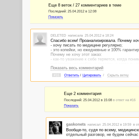
Еще 8 веток / 27 комментариев в темe
Последний:
25.04.2012 в 12:08
Показать
DELETED
написала 25.04.2012 в 18:24
Спасибо всем! Проанализировала. Почему хочу
- хочу писать по медицине регулярно;
- это копейки, но ежедневные и 100% гарантир
Почему не хочу этот заказ:
- как-то уважение к себе теряется, когда пон
килограмм наскрябать в подарок, а когда ты 
Показать весь комментарий
- ну и статистика, хотя она у меня и так высок
#16
Ответить
/
Цитировать
/
Скрыть ветку
Итого: наверное, попробую оговорить с ВМ усло
4500 - то не 1,5 у.е., а 2,25.
Нет - ну что ж. Буду ждать другого прынца-ве
Еще 2 комментария
Последний:
25.04.2012 в 15:08
в ответ на #16
Показать
gaskonets
написал 25.04.2012 в 19:59
в о
Вообще-то, судя по всему, медицински
отдельный разговор, не будем сейчас