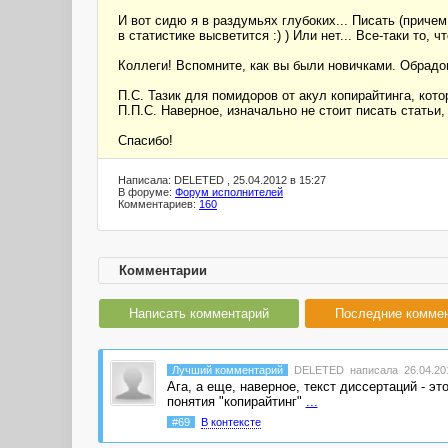
И вот сидю я в раздумьях глубоких... Писать (причем
в статистике высветится :) ) Или нет... Все-таки то, 
Коллеги! Вспомните, как вы были новичками. Обрад
П.С. Тазик для помидоров от акул копирайтинга, кото
П.П.С. Наверное, изначально не стоит писать стать
Спасибо!
Написала: DELETED , 25.04.2012 в 15:27
В форуме:
Форум исполнителей
Комментариев:
160
Комментарии
Написать комментарий
Последние комме
Лучший комментарий
DELETED
написала 26.04.201
Ага, а еще, наверное, текст диссертаций - эт
понятия "копирайтинг"
...
#69
В контексте