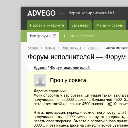
—
биржа копирайтинга №1
Работа в интернете
Заказчику
Магазин статей
Все форумы
Новые сообщения
Адвего
Форум
Все форумы
Адвего
Форум исполни
Форум исполнителей — Форум 
Адвего
/
Форум исполнителей
Прошу совета.
Дорогие соратники!
Хочу спросить у вас совета. Ситуация такая: взяла з
получилась не на 3000 знаков, а больше чем 4500. З
останется такой же, свыше 4500 знаков". :)))) Условие
Что ж, шло время, периодически от него поступали ПЗ
получилась около 4900 символов, ну, что поделать, 
резать свое творение. Вместе с оплатой снова прише
3000... и без намека даже на символическое увеличен