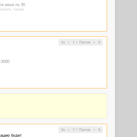
ля меня по 30
орожить таким
заказы по
За
1
/
Против
0
-3000
кило текста
азметаются
ять бесплатно
е по более
За
7
/
Против
0
уацию будет