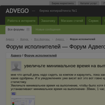
Биржа маркетинга
Каталог услуг
П
—
биржа копирайтинга №1
Работа в интернете
Заказчику
Магазин статей
Сервис
Все форумы
Новые сообщения
Адвего
Форум
Все форумы
Адвего
Форум исполнителей
Форум исполнителей — Форум Адвег
Адвего
/
Форум исполнителей
увеличьте минимальное время на вы
мне что целый день надо сидеть за компом и караулить, пока за
какие одобрены. И в уведомлениях уже висит вот это вот говно к
статистику.
Увеличьте минимальное время на выполнение, чтобы было хотя б
устанавливают минимальное время на выполнение- 30мин, 1 час,
#1