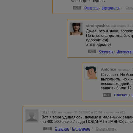
часов до 2 недель.
#25
Ответить
/
Цитировать
/
Скры
stroinyashka
написала 31.0
Да-да, это я знаю, вопро
По мне, она должна быст
одобряться)
это в идеале)
#26
Ответить
/
Цитироват
Antoncv
написал 3
Согласен. Но быв
выполнить, но - 
несколько дней. 
заявки - 6 или 12
#27
Ответить
/
DELETED
написала 31.07.2020 в 20:04
в ответ на #11
Вот я тоже удивляюсь, почему в маленьких задан
на 400-500 знаков" надо ПОДАВАТЬ ЗАЯВКУ, а не 
#28
Ответить
/
Цитировать
/
Скрыть ветку