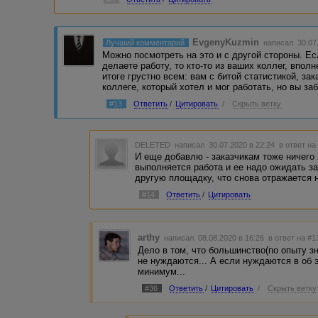
EvgenyKuzmin
Лучший комментарий
написал 30.07
Можно посмотреть на это и с другой стороны. Ес
делаете работу, то кто-то из ваших коллег, вполн
итоге грустно всем: вам с битой статистикой, зак
коллеге, который хотел и мог работать, но вы заб
#13
Ответить
/
Цитировать
/
Скрыть ветку
DELETED
написал 30.07.2020 в 22:24
в ответ на
И еще добавлю - заказчикам тоже ничего 
выполняется работа и ее надо ожидать за
другую площадку, что снова отражается н
#14
Ответить
/
Цитировать
arthy
написал 08.08.2020 в 16:26
в ответ на #1
Дело в том, что большинство(по опыту з
не нуждаются... А если нуждаются в об 
минимум...
#36
Ответить
/
Цитировать
/
Скрыть ветку