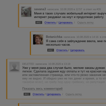
savana3
написала 10.08.2020 в 12:57
в ответ на #39
Меня в таких случаях мобильный интернет выруч
интернет раздавал на ноут и продолжаю работу.
#40
Ответить
/
Цитировать
/
Скрыть ветку
Botanichka
написала 10.08.2020 в 14:16
в от
Я сама себя в заблуждение ввела, мне п
несколько часов.
#42
Ответить
/
Цитировать
DELETED
написала 10.08.2020 в 13:19
Уже у меня раза два случая было, мелкие заказы думаю
легкое. Сделала задания жду оплаты и тут на красная ка
или заспамленная страница, или что-то резко заказчик не
ему не видно. И обидно уже не тех денег и время, а то ч
такая(не всех), не гребу под одну гребенку, но репутаци
проблема не во времени и сколько дали на задания, а с 
Показать весь комментарий
желает видеть качество, а не количество работы.
#41
Ответить
/
Цитировать
/
Скрыть ветку