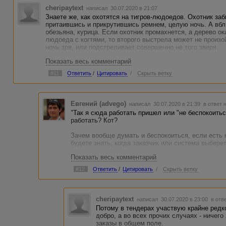
cheripaytext
написал 30.07.2020 в 21:07
Знаете же, как охотятся на тигров-людоедов. Охотник заб
притаившись и прикрутившись ремнем, целую ночь. А вбли
обезьяна, курица. Если охотник промахнется, а дерево о
людоеда с когтями, то второго выстрела может не произ
ночь зря, или подстреливает совершенно не того зверя.
Показать весь комментарий
Вот так и я иной раз сижу, сижу в прицельном ожидании, 
теряют впустую массу времени. Иной раз пустяковое вед
#11
Ответить
/
Цитировать
/
Скрыть ветку
полуидиот. Не-а, нужно оформлять тендер и автоматом в
течение многих часов. Чтобы таки был лучший!
Ну пусть будет тендер, но только время окончания срока
Евгений (advego)
написал 30.07.2020 в 21:39
в ответ 
обозначено, на виду (!). И выбор исполнителя должен прои
"Так я сюда работать пришел или "не беспокоиться
более. Да и если расценки работы низкие, незачем объяв
работать? Кот?
или сумме, близкой к минимуму, - это выглядит потешно, 
Зачем вообще думать и беспокоиться, если есть к
Тендеры, обязательные к исполнению, были введены для
будете знать, когда заказчик или система выбере
заказчикам. Но если автор пролетает со временем, кому 
тендерных заявок требует усовершенствования, чтобы ав
Показать весь комментарий
Отлучаться можно ненадолго - это на работу не по
понимания, когда закончится время действия тендера. То
смысл заказчику одобрять именно вас, если неиз
одобрения заявки.
#12
Ответить
/
Цитировать
/
Скрыть ветку
заказчик указал небольшой срок для выполнения,
после выбора исполнителя, очевидно же.
И если время на выполнение слишком короткое при создан
выигрывает? Традиционно предлагается выставлять статус
пришел или "не беспокоиться"? Значит, мне отлучаться не
cheripaytext
написал 30.07.2020 в 23:00
в отв
подстерегу. Зато заказчик, которому текст нужен якобы с
Потому в тендерах участвую крайне редко.
многочасовым ожиданием прихода лучшего из болтунов. Н
добро, а во всех прочих случаях - ничег
заказы в общем поле.