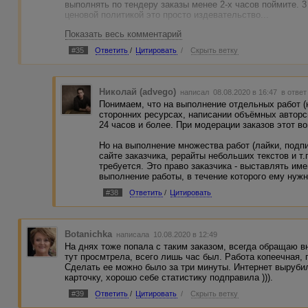
выполнять по тендеру заказы менее 2-х часов поймите. 3
ценовой политикой это просто издевательство...
Показать весь комментарий
#35
Ответить
/
Цитировать
/
Скрыть ветку
Николай (advego)
написал 08.08.2020 в 16:47
в ответ
Понимаем, что на выполнение отдельных работ (
сторонних ресурсах, написании объёмных авторс
24 часов и более. При модерации заказов этот в
Но на выполнение множества работ (лайки, подп
сайте заказчика, рерайты небольших текстов и т.
требуется. Это право заказчика - выставлять им
выполнение работы, в течение которого ему нужн
#38
Ответить
/
Цитировать
Botanichka
написала 10.08.2020 в 12:49
На днях тоже попала с таким заказом, всегда обращаю в
тут просмтрела, всего лишь час был. Работа копеечная, 
Сделать ее можно было за три минуты. Интернет вырубил
карточку, хорошо себе статистику подправила ))).
#39
Ответить
/
Цитировать
/
Скрыть ветку