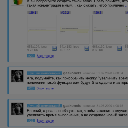
А вы попробуйте создать такой заказ. Сразу поймете, что 
такая концентрация мммм... как сказать, чтоб прилично
..
#29.1
#29.2
#29.3
#
655x104, jpeg
641x183, jpeg
668x130, jpeg
56
9.73 Kb
16.1 Kb
8.60 Kb
1
#29
В контексте
gaskonets
Лучший комментарий
написал 31.07.2020 в 00:34
Ага, подумайте, как присобачить кнопку "увеличить время
появления такой функции вам будут благодарны и автор
#23
В контексте
gaskonets
Лучший комментарий
написал 31.07.2020 в 00:15
Евгений, а реально сбацать так, чтобы заказчик в случа
увеличить время выполнения, а не создавал новый заказ
#21
В контексте