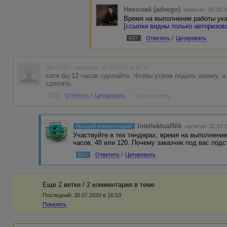
Николай (advego)
написал 08.08.2
Время на выполнение работы ука
[
ссылки видны только авторизо
#37
Ответить
/
Цитировать
DELETED
написала 30.07.2020 в 19:37
хотя бы 12 часов сделайте. Чтобы утром подать заявку, а
сделать.
#5
Ответить
/
Цитировать
/
Скрыть ветку
IntellektualNik
Лучший комментарий
написал 31.07.
Участвуйте в тех тендерах, время на выполнение
часов, 48 или 120. Почему заказчик под вас под
#24
Ответить
/
Цитировать
Еще 2 ветки / 2 комментария в темe
Последний:
30.07.2020 в 16:53
Показать