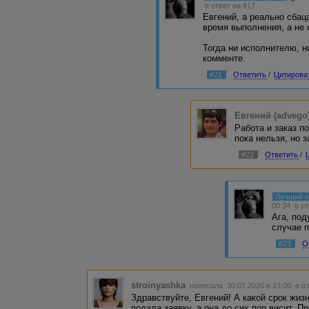
в ответ на #17
Евгений, а реально сбац
время выполнения, а не 
Тогда ни исполнителю, н
комменте.
#21
Ответить
/
Цитирова
Евгений (advego
Работа и заказ п
пока нельзя, но 
#22
Ответить
/
Лучший 
00:34
в о
Ага, под
случае п
#23
О
stroinyashka
написала 30.07.2020 в 23:00
в о
Здравствуйте, Евгений! А какой срок жиз
подала заявку, а она до сих пор висит. П