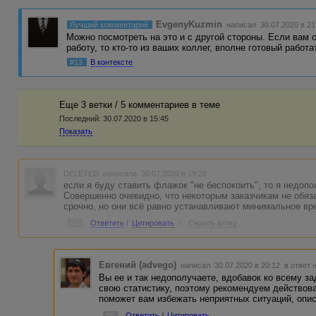
EvgenyKuzmin
Лучший комментарий
написал 30.07.2020 в 21
Можно посмотреть на это и с другой стороны. Если вам 
работу, то кто-то из ваших коллег, вполне готовый работ
#13
В контексте
Еще 3 ветки / 5 комментариев в темe
Последний:
30.07.2020 в 15:45
Показать
DELETED
написала 30.07.2020 в 19:28
если я буду ставить флажок "не беспокоить", то я недоп
Совершенно очевидно, что некоторым заказчикам не обяз
срочно, но они всё равно устанавливают минимальное вр
#4
Ответить
/
Цитировать
/
Скрыть ветку
Евгений (advego)
написал 30.07.2020 в 20:12
в ответ 
Вы ее и так недополучаете, вдобавок ко всему з
свою статистику, поэтому рекомендуем действов
поможет вам избежать неприятных ситуаций, опис
#6
Ответить
/
Цитировать