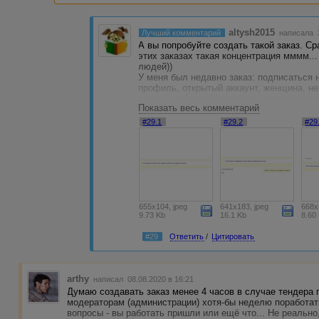
altysh2015
Лучший комментарий
написала 3
А вы попробуйте создать такой заказ. Сра
этих заказах такая концентрация мммм... 
людей))
У меня был недавно заказ: подписаться н
профиль, открытый аккаунт, женщина, не
реальные фото. На скринах некоторые за
Показать весь комментарий
Ссылка на профиль примерно в каждой ч
аккаунты вообще закрыты для просмотра
#29.1
#29.2
#29
заспамленные. А еще есть авторы, кото
после того, как я отклонила три предыд
В общем, все сложно :)
655x104, jpeg
641x183, jpeg
668x
9.73 Kb
16.1 Kb
8.60
#29
Ответить
/
Цитировать
arthy
написал 08.08.2020 в 16:21
Думаю создавать заказ менее 4 часов в случае тендера 
модераторам (администрации) хотя-бы неделю поработать
вопросы - вы работать пришли или ещё что... Не реальн