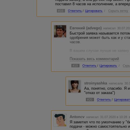
поставил 8 часов на исполнение, а впере
#16
Ответить
/
Цитировать
/
Скрыть ветку
Евгений (advego)
написал 30.07.20
Быстрой заявка называется потому
одобрения может быть как и у ста
часов.
В вашем случае лучше не заявку 
беспокоить", а когда снова верне
Показать весь комментарий
работаю" - тожет оказаться, что
заявка окажется лучшей и будет 
#19
Ответить
/
Цитировать
/
Скры
Удалять заявку стоит только в то
выполнять заказ в принципе или 
ожидания.
stroinyashka
написала 30.0
Аа, понятно, спасибо. Я
"отказ от заказа")
#20
Ответить
/
Цитироват
Antoncv
написал 31.07.2020 в 10:28
Я заметил что по умолчанию у "бы
подачи - можно самостоятельно и