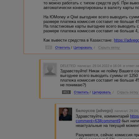
то можно работать с типом средств руб. При выво
автоматически конвертированы в валюту карты по
На ЮMoney и Qiwi выгоднее всего выводить суммы о
размере платежа комиссия составит не больше 4
На пластиковые карты выгоднее всего выводить сум
размере платежа комиссия составит не больше 4
Как вывести средства в Казахстане:
https://adveg
#9
Ответить
/
Цитировать
/
Скрыть ветку
DELETED
написал 29.04.2022 в 16:04
в ответ н
Здравствуйте! Никак не пойму Вашего со
выгоднее всего выводить суммы от 1250 ру
платежа комиссия составит не больше 4%
не понимаю?)
#63
Ответить
/
Цитировать
/
Скрыть ветку
Белоусов (advego)
написал 29.04.
Здравствуйте, комментарий
http
comment=63#comment9
был напи
неактуальные на текущий момен
Разумеется, сейчас комиссия п