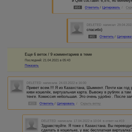
и Qiwi составит 6,5%, но миниму
#64
Ответить
/
Цитировать
/
Скр
DELETED
написал 29.04.202
спасибо)
#65
Ответить
/
Цитирова
Еще 6 веток / 9 комментариев в темe
Последний:
21.04.2021 в 05:43
Показать
DELETED
написала 24.03.2022 в 16:00
Привет всем.!!! Я из Казахстана, Шымкент. Почти как год
киви кошелёк, виртуальная карта. Вывожу в рублях а та
тенге. Комиссия небольшая. Это очень удобно . После за
#19
Ответить
/
Цитировать
/
Скрыть ветку
DELETED
написала 17.04.2022 в 10:04
в ответ на #19
Здравствуйте. Я тоже с Казахстана. Вы переводит
сделать в кошельке, у вас бесплатная виртуалка