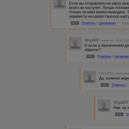
Если вы отправляли на карту виз
всего не поступят. Лучше отклон
только на киви можно выводить. 
перевести на казахстанскую карт
#54
Ответить
/
Цитировать
/
Скры
Aliyak57
написал 26.04.202
А если в назначенный де
обратно?
#55
Ответить
/
Цитирова
DELETED
написала
Да, конечно верн
#56
Ответить
/
Aliyak57
Ааа, ну 
#58
О