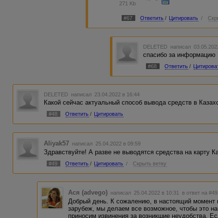
271 Kb
#67
Ответить
/
Цитировать
/
Скр
DELETED
написал 03.05.202
спасибо за информацию
#68
Ответить
/
Цитирова
DELETED
написал 23.04.2022 в 16:44
Какой сейчас актуальный способ вывода средств в Казах
#48
Ответить
/
Цитировать
Aliyak57
написал 25.04.2022 в 09:59
Здравствуйте! А разве не выводятся средства на карту К
#49
Ответить
/
Цитировать
/
Скрыть ветку
Ася (advego)
написал 25.04.2022 в 10:31
в ответ на #49
Добрый день. К сожалению, в настоящий момент 
зарубеж, мы делаем все возможное, чтобы это на
приносим извинения за возникшие неудобства. Е