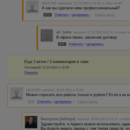
DELETED
написала 21.12.2023 в 22:18
в ответ на #4
А как вы сделали киви профессиональный?
#74
Ответить
/
Цитировать
/
Скрыть ветку
ali_baba
написал 22.12.2023 в 07:27
в ответ н
В офисе банка, заключив договор.
#76
Ответить
/
Цитировать
Еще 2 ветки / 3 комментария в темe
Последний:
11.03.2021 в 15:56
Показать
DELETED
написал 20.04.2021 в 15:36
Можно спросить все работы только в рублях? Если я из к
#8
Ответить
/
Цитировать
/
Скрыть ветку
Белоусов (advego)
написал 20.04.2021 в 16:15
в отве
Здравствуйте, в Адвего можно использовать один и
Вы будете видеть заказы с тем типом средств, ко