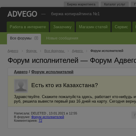
Биржа маркетинга
Каталог услуг
П
—
биржа копирайтинга №1
Работа в интернете
Заказчику
Магазин статей
Сервис
Все форумы
Новые сообщения
Адвего
Форум
Все форумы
Адвего
Форум исполнителей
Форум исполнителей — Форум Адвег
Адвего
/
Форум исполнителей
Есть кто из Казахстана?
Здравствуйте. Скажите пожалуйста здесь, работает кто-нибудь 
руб, решила вывести первый раз 16 дней на карту. Сегодня верну
Написала: DELETED , 13.01.2021 в 12:55
В форуме:
Форум исполнителей
Комментариев:
72