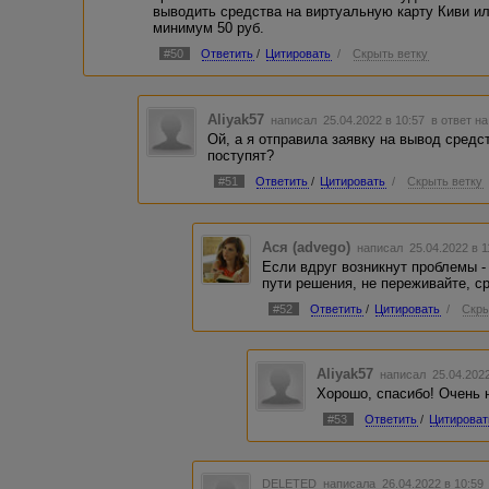
выводить средства на виртуальную карту Киви ил
минимум 50 руб.
#50
Ответить
/
Цитировать
/
Скрыть ветку
Aliyak57
написал 25.04.2022 в 10:57
в ответ на
Ой, а я отправила заявку на вывод средст
поступят?
#51
Ответить
/
Цитировать
/
Скрыть ветку
Ася (advego)
написал 25.04.2022 в 
Если вдруг возникнут проблемы -
пути решения, не переживайте, с
#52
Ответить
/
Цитировать
/
Скры
Aliyak57
написал 25.04.202
Хорошо, спасибо! Очень 
#53
Ответить
/
Цитироват
DELETED
написала 26.04.2022 в 10:5