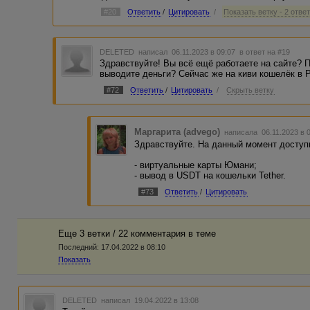
#20
Ответить
/
Цитировать
/
Показать ветку - 2 отве
DELETED
написал 06.11.2023 в 09:07
в ответ на #19
Здравствуйте! Вы всё ещё работаете на сайте? 
выводите деньги? Сейчас же на киви кошелёк в 
#72
Ответить
/
Цитировать
/
Скрыть ветку
Маргарита (advego)
написала 06.11.2023 в 
Здравствуйте. На данный момент досту
- виртуальные карты Юмани;
- вывод в USDT на кошельки Tether.
#73
Ответить
/
Цитировать
Еще 3 ветки / 22 комментария в темe
Последний:
17.04.2022 в 08:10
Показать
DELETED
написал 19.04.2022 в 13:08