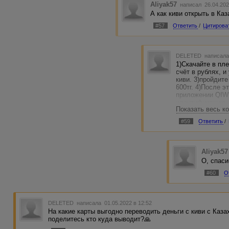
Aliyak57
написал 26.04.202
А как киви открыть в Ка
#57
Ответить
/
Цитирова
DELETED
написала
1)Скачайте в пле
счёт в рублях, 
киви. 3)пройдит
600тг. 4)После э
приложении QIWI
идентификацию,
Показать весь к
присвоен и рубл
вписать СМС-код
#59
Ответить
/
УДВ (не путать 
и в последующем
Aliyak57
О, спас
#60
О
DELETED
написала 01.05.2022 в 12:52
На какие карты выгодно переводить деньги с киви с Каз
поделитесь кто куда выводит?🙏