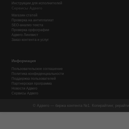
Инструкции для исполнителей
Сервисы Адвего
Магазин статей
Проверка на антиплагиат
SEO-анализ текста
Проверка орфографии
Адвего
Лингвист
Заказ контента и услуг
Информация
Пользовательское соглашение
Политика конфиденциальности
Поддержка пользователей
Партнерская программа
Новости Адвего
Сервисы Адвего
© Адвего — биржа контента №1. Копирайтинг, рерайти