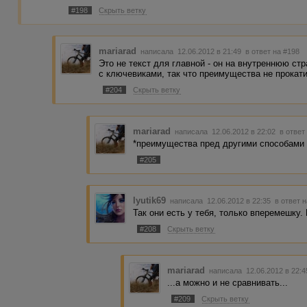
было бы уделить внимание преимуществам метода перед
#198
Скрыть ветку
бритьем. И просто необходимо снизить "темп" что ли ста
впечатление, что меня в очередной раз хотят н********ь, 
эмоциональный, я раньше связана была с радиорекламой
бы это было на "ура". В общем, у вас талант есть, прост
mariarad
написала 12.06.2012 в 21:49
в ответ на #198
Это не текст для главной - он на внутреннюю ст
с ключевиками, так что преимущества не прокат
#204
Скрыть ветку
mariarad
написала 12.06.2012 в 22:02
в ответ
*преимущества пред другими способами
#205
lyutik69
написала 12.06.2012 в 22:35
в ответ 
Так они есть у тебя, только вперемешку.
#208
Скрыть ветку
mariarad
написала 12.06.2012 в 22:
...а можно и не сравнивать...
#209
Скрыть ветку