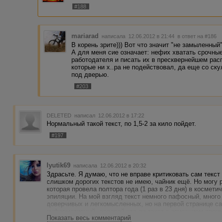
#188
mariarad
написала 12.06.2012 в 21:44
в ответ на #186
В корень зрите))) Вот что значит "не замыленный
А для меня сие означает: нефих хватать срочные
работодателя и писать их в пресквернейшем рас
которые ни х..ра не подействовал, да еще со с
под дверью.
#203
DELETED
написал 12.06.2012 в 17:22
Нормальный такой текст, по 1,5-2 за кило пойдет.
#197
lyutik69
написала 12.06.2012 в 20:32
Здрасьте. Я думаю, что не вправе критиковать сам текст
слишком дорогих текстов не имею, чайник ещё. Но могу р
которая провела полтора года (1 раз в 23 дня) в космет
эпиляции. На мой взгляд текст немного пафосный, мног
доверчивых и легкомысленных, но на первой странице са
информативный, деловой что ли текст с описанием преи
Показать весь комментарий
превосходных степеней. Сейчас уже 31 век и рекламиро