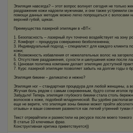
Эпиляция навсегда? – этот вопрос волнует сегодня не только ж
раздражение кожи надоели мужчинам, и они также устремили сво
помощи данных методик можно легко попрощаться с волосами на
верхней губой, щеках.
Преимущества лазерной эпиляции в «BT»:
1. Безопасность – лазерный луч точечно воздействует на зону р
2. Комфорт – процедура совершенно безболезненна;
3. Индивидуальный подход – специалист для каждого клиента п
кожи;
4. Возможность избавления от нежелательных волос на загорело
5. Отсутствие раздражения, сухости и шелушения кожи после ла
6. Ценовая политика компании делает эпиляцию доступной практ
7. Курс лазерной эпиляции позволяет забыть на долгие годы о б
Эпиляция бикини – деликатно и нежно?
Эпиляция ног – стандартная процедура для любой женщины, а в
Жгучая боль рядом с самым сокровенным, будто сотни иголок п
Забудьте! Теперь эпиляция глубокого бикини стала столь бережн
волосков к коже, подобной младенческой. Вы удобно располагае
еще не верите, что эпиляция зоны бикини может пройти абсолют
отзывы» и ваши сомнения развеются как легкий утренний туман 
Текст отрерайтили и разместили на ресурсе после моего тонкого 
В статье 10 ключевых фраз.
Конструктивная критика приветствуется))