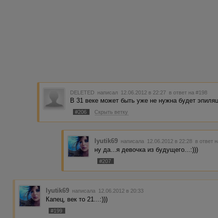
DELETED
написал 12.06.2012 в 22:27
в ответ на #198
В 31 веке может быть уже не нужна будет эпиляц
#206
Скрыть ветку
lyutik69
написала 12.06.2012 в 22:28
в ответ 
ну да...я девочка из будущего...:)))
#207
lyutik69
написала 12.06.2012 в 20:33
Капец, век то 21...:)))
#199