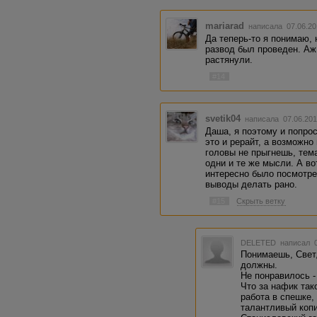
mariarad
написала 07.06.20
Да теперь-то я понимаю, 
развод был проведен. Аж
растянули.
#14
svetik04
написала 07.06.201
Даша, я поэтому и попро
это и рерайт, а возможно
головы не прыгнешь, тема
одни и те же мысли. А во
интересно было посмотрет
выводы делать рано.
#15
Скрыть ветку
DELETED
написал 0
Понимаешь, Свет,
должны.
Не понравилось -
Что за нафик так
работа в спешке,
талантливый копи