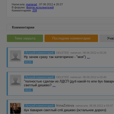
Написала:
mariarad
, 07.06.2012 в 20:27
В форуме:
Форум исполнителей
Комментариев:
209
Комментарии
Тема закрыта
Последние комментарии
Учас
Лучший комментарий
DELETED
написал 08.06.2012 в 03:26
Ну зачем сразу так категорично - "моя")
...
#139
Лучший комментарий
DELETED
написал 08.06.2012 в 03:40
"полностью сделан из ЛДСП (дуб какой-то или бук бавари
светлый дешево?
...
#141
IrinaZotova
Лучший комментарий
написала 08.06.2012 в 03:47
бук бавария светлый спб дешево (остальное дорого)