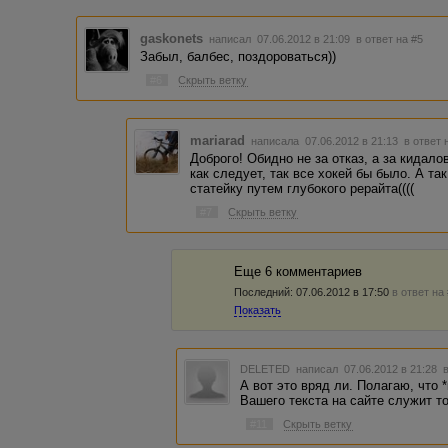
gaskonets
написал 07.06.2012 в 21:09
в ответ на #5
Забыл, балбес, поздороваться))
#6
Скрыть ветку
mariarad
написала 07.06.2012 в 21:13
в ответ 
Доброго! Обидно не за отказ, а за кидало
как следует, так все хокей бы было. А та
статейку путем глубокого рерайта((((
#7
Скрыть ветку
Еще 6 комментариев
Последний:
07.06.2012 в 17:50
в ответ на
Показать
DELETED
написал 07.06.2012 в 21:28
А вот это вряд ли. Полагаю, что 
Вашего текста на сайте служит т
#11
Скрыть ветку