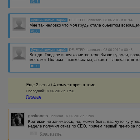
#143
Лучший комментарий
DELETED
написала 08.06.2012 в 01:44
Мне так неловко что моя грудь стала объектом всеобщег
#136
Лучший комментарий
DELETED
написала 08.06.2012 в 00:45
Вот да. Гладкое и шелковистое тело бывает у змеи, врод
местами. Волосы - шелковистые, а кожа - гладкая для т
#109
Еще 2 ветки / 4 комментария в темe
Последний:
07.06.2012 в 17:31
Показать
gaskonets
написал 07.06.2012 в 21:08
Критикой не занимаюсь, но, может быть, вас чуточку уте
неделе получил отказ по СЕО, причем первый где-то за по
#5
Скрыть ветку