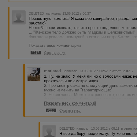
DELETED
написала 13.06.2012 в 00:37
Привествую, коллега! Я сама seo-копирайтер, правда, се
работаю)
Не люблю критиковать, так что просто поделюсь мыслям
1. "Женское тело должно быть гладким и шелковистым!"
благодаря рекламе шампуней в сознании потребителя про
не с эпиляцией)
Показать весь комментарий
2. "Спектр, ... гарантирующий". Мне кажется, гарантиров
спектр.
#217
Скрыть ветку
3. "быстрого перехода от жестковатых волосков к коже, 
звучит, примерно как "хочу апельсинов и замуж".
4. Поэтичная фраза в конце про туман под лучами абсол
mariarad
написала 13.06.2012 в 00:52
в ответ на #217
В целом - неплохой текст, не вижу явного повода для отк
1. Ну, не знаю. У меня лично с волосами никак н
практически не смотрю ящик.
2. Про спектр сама не следующий день заметила
нужно изменить на "гарантирующих".
3. Не согласна. Может и странновато, но я так 
формулировками). В принципе, эту фразу легко о
Показать весь комментарий
4. Согласна. Уже говорили об этом в данной ветк
#218
Скрыть ветку
Спасибо за мнение, но это все мелочи. До меня 
повелительное наклонение. Будто я силой заст
продающих текстов сказался.
DELETED
написал 13.06.2012 в 08:11
в ответ н
Я всегда беру предоплату. Ну конечно не