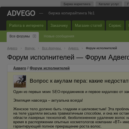
Биржа маркетинга
Каталог услуг
П
—
биржа копирайтинга №1
Работа в интернете
Заказчику
Магазин статей
Сервис
Все форумы
Новые сообщения
Адвего
Форум
Все форумы
Адвего
Форум исполнителей
Форум исполнителей — Форум Адвег
Адвего
/
Форум исполнителей
Вопрос к акулам пера: какие недостат
Один из первых моих SEO-продажников и первое кидалово от зак
Эпиляция навсегда – актуальна всегда!
Женское тело должно быть гладким и шелковистым! Эта пробле
на теле удаляли весьма травматичным способом, и она же оста
области лазерных технологий, безболезненное удаление волос 
время в распоряжении опытных косметологов компании «BТ» име
гарантирующий полное прекращение роста волос.