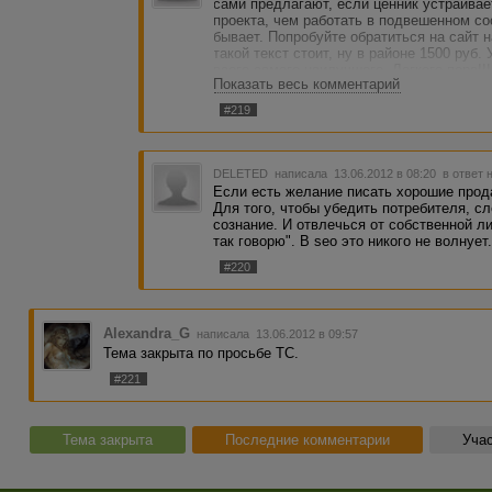
сами предлагают, если ценник устраивае
проекта, чем работать в подвешенном со
бывает. Попробуйте обратиться на сайт 
такой текст стоит, ну в районе 1500 руб.
всего самого наилучшего. Легкого пера!!!
Показать весь комментарий
#219
DELETED
написала 13.06.2012 в 08:20
в ответ 
Если есть желание писать хорошие прод
Для того, чтобы убедить потребителя, сл
сознание. И отвлечься от собственной ли
так говорю". В seo это никого не волнует
#220
Alexandra_G
написала 13.06.2012 в 09:57
Тема закрыта по просьбе ТС.
#221
Тема закрыта
Последние комментарии
Учас