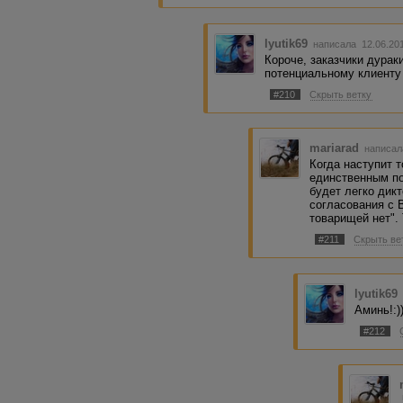
lyutik69
написала 12.06.20
Короче, заказчики дураки
потенциальному клиенту 
#210
Скрыть ветку
mariarad
написал
Когда наступит т
единственным по
будет легко дик
согласования с В
товарищей нет". 
#211
Скрыть ве
lyutik69
Аминь!:)
#212