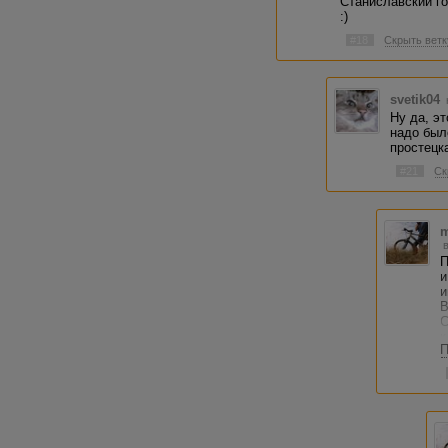
Станиславский го
:)
#18
Скрыть ветк
svetik04
Ну да, э
надо был
простецк
#21
Ск
m
П
и
и
В
С
к
П
К