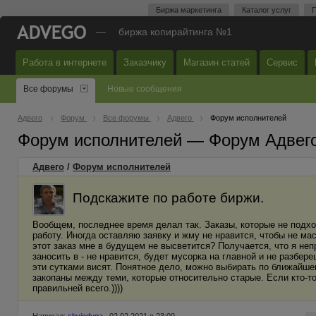
Биржа маркетинга
Каталог услуг
П
—
биржа копирайтинга №1
Работа в интернете
Заказчику
Магазин статей
Сервис
Все форумы
Новые сообщения
Адвего
Форум
Все форумы
Адвего
Форум исполнителей
Форум исполнителей — Форум Адвег
Адвего
/
Форум исполнителей
Подскажите по работе биржи.
Вообщем, последнее время делал так. Заказы, которые не подход
работу. Иногда оставляю заявку и жму не нравится, чтобы не м
этот заказ мне в будущем не высветится? Получается, что я неп
заносить в - не нравится, будет мусорка на главной и не разбер
эти сутками висят. Понятное дело, можно выбирать по ближайше
закопаны между теми, которые относительно старые. Если кто-то
правильней всего.))))