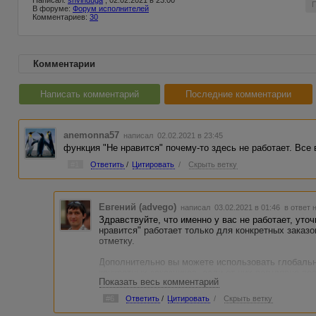
Написал:
shvinduga
, 02.02.2021 в 23:00
В форуме:
Форум исполнителей
Комментариев:
30
Комментарии
Написать комментарий
Последние комментарии
anemonna57
написал 02.02.2021 в 23:45
функция "Не нравится" почему-то здесь не работает. Все
#1
Ответить
/
Цитировать
/
Скрыть ветку
Евгений (advego)
написал 03.02.2021 в 01:46
в ответ 
Здравствуйте, что именно у вас не работает, уточ
нравится" работает только для конкретных заказо
отметку.
Дополнительно вы можете использовать глобальн
конкретных заказчиков, если от них регулярно по
Показать весь комментарий
неактуальны:
https://advego.com/v2/support/...or/w
#6
Ответить
/
Цитировать
/
Скрыть ветку