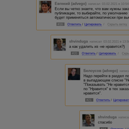
Евгений (advego)
написал 03.02.2021 в 10:5
Если вы четко знаете, что вам нужны зак
публикации, то выбирайте, по умолчанию 
будет применяться автоматически при вы
#16
Ответить
/
Цитировать
/
Скрыть ветку
shvinduga
написал 03.02.2021 в 13:
а как удалить из -не нравится?)
#20
Ответить
/
Цитировать
/
Скры
Белоусов (advego)
написа
Надо перейти в раздел п
в выпадающем списке "Не
"Показывать "Не нравится
по "Нравится" в тех зака
нравится".
#21
Ответить
/
Цитироват
shvinduga
написа
спасибо