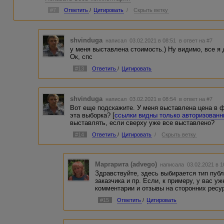
https://advego.com/v2/support/...tor/work-search/1064
#7
Ответить
/
Цитировать
/
Скрыть ветку
shvinduga
написал 03.02.2021 в 08:51
в ответ на #7
у меня выставлена стоимость.) Ну видимо, все я 
Ок, спс
#13
Ответить
/
Цитировать
shvinduga
написал 03.02.2021 в 08:54
в ответ на #7
Вот еще подскажите. У меня выставлена цена в фи
эта выборка? [
ссылки видны только авторизован
выставлять, если сверху уже все выставлено?
#14
Ответить
/
Цитировать
/
Скрыть ветку
Маргарита (advego)
написала 03.02.2021 в 
Здравствуйте, здесь выбирается тип публ
заказчика и пр. Если, к примеру, у вас 
комментарии и отзывы на сторонних ресу
#15
Ответить
/
Цитировать