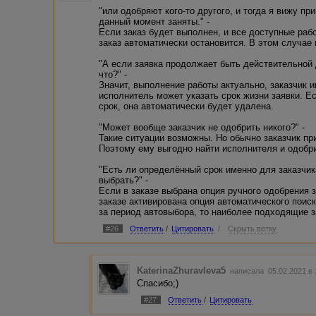
"или одобряют кого-то другого, и тогда я вижу пр
данный момент заняты." -
Если заказ будет выполнен, и все доступные раб
заказ автоматически остановится. В этом случае
"А если заявка продолжает быть действительной
что?" -
Значит, выполнение работы актуально, заказчик 
исполнитель может указать срок жизни заявки. Ес
срок, она автоматически будет удалена.
"Может вообще заказчик не одобрить никого?" -
Такие ситуации возможны. Но обычно заказчик пр
Поэтому ему выгодно найти исполнителя и одобри
"Есть ли определённый срок именно для заказчик
выбрать?" -
Если в заказе выбрана опция ручного одобрения за
заказе активирована опция автоматического поиск
за период автовыбора, то наиболее подходящие з
#26
Ответить
/
Цитировать
/
Скрыть ветку
KaterinaZhuravleva5
написала 05.02.2021 в
Спасибо;)
#27
Ответить
/
Цитировать