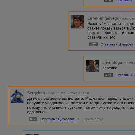
#24
Ответить
/
Евгений (advego)
написал
Нажать "Нравится" в карт
станет показываться в Л
нажать сердечко - и отме
ставили ничего.
#22
Ответить
/
Цитироват
shvinduga
написа
спасибо
#23
Ответить
/
Sergeitch
написал 03.02.2021 в 11:58
Да нет, правильно вы делаете. Маслаться перед глазами о
получите уведомление об этом и тогда сможете его высве
потому что они висят сутками, потом кому-то уходят, я их 
одобрено...
#17
Ответить
/
Цитировать
/
Скрыть ветку