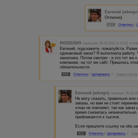
Евгений (advego
Отлично)
#12
Ответить
/
RI02022009
написала 05.02.2021 в 11:52
в отв
Евгений, подскажите, пожалуйста. Разве
одинаковый заказ? Я выполнила работу. 
заказчика. Потом смотрю - а это тот же 
компанию, на тот же сайт. Пришлось отк
обязательности.
#28
Ответить
/
Цитировать
/
Скрыть ветку
Евгений (advego)
написал 05.02.2
Не могу сказать, правильно или 
заказы, но вам не стоит пережива
отказ не повлияет, так как заказ
время снизилась незначительно, 
приближается к тысяче.
Если пришлете ссылку на оба за
#29
Ответить
/
Цитировать
/
Скр