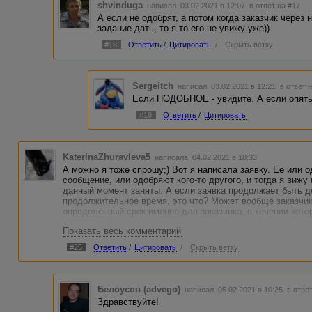
shvinduga
написал 03.02.2021 в 12:07
в ответ на #17
А если не одобрят, а потом когда заказчик через
задание дать, то я то его не увижу уже))
#18
Ответить
/
Цитировать
/
Скрыть ветку
Sergeitch
написал 03.02.2021 в 12:21
в ответ 
Если ПОДОБНОЕ - увидите. А если опять Э
#19
Ответить
/
Цитировать
KaterinaZhuravleva5
написала 04.02.2021 в 18:33
А можно я тоже спрошу;) Вот я написала заявку. Ее или о
сообщение, или одобряют кого-то другого, и тогда я вижу
данный момент заняты. А если заявка продолжает быть д
продолжительное время, это что? Может вообще заказчик
определённый срок именно для заказчика, в течении кото
интересно;)
Показать весь комментарий
#25
Ответить
/
Цитировать
/
Скрыть ветку
Белоусов (advego)
написал 05.02.2021 в 10:25
в отве
Здравствуйте!