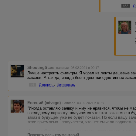
#32
О
ShootingStars
написал 03.02.2021 в 00:17
Лучше настроить фильтры. Я убрал из ленты дешевые за
заказов. А так да, иногда бесят десятки однотипных заказ
#4
Ответить
/
Цитировать
Евгений (advego)
написал 03.02.2021 в 01:50
"Иногда оставляю заявку и жму не нравится, чтобы не м
последнему варианту, получается что этот заказ мне в бу
заказ в будущем уже не будет показан. Но если вашу зая
тоже приемлемо - получается, что нет смысла подавать в 
Используйте фильтры по стоимости, чтобы видеть меньше
Показать весь комментарий
посоветовали выше - тогда, возможно, не понадобится ск