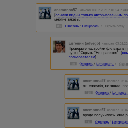
anemonna57
написал 03.02.2021 в 01:54
в от
[
ссылки видны только авторизованным п
многие заказы.
#8
Ответить
/
Цитировать
/
Скрыть ветку
Евгений (advego)
написал 03.02.20
Проверьте настройки фильтра в п
пункт "Скрыть "Не нравится": [
сс
пользователям
]
#9
Ответить
/
Цитировать
/
Скрыт
anemonna57
написал 03.02
ок. спасибо, не знала. п
#10
Ответить
/
Цитироват
anemonna57
написал 03.02
вроде получилось. еще р
#11
Ответить
/
Цитироват