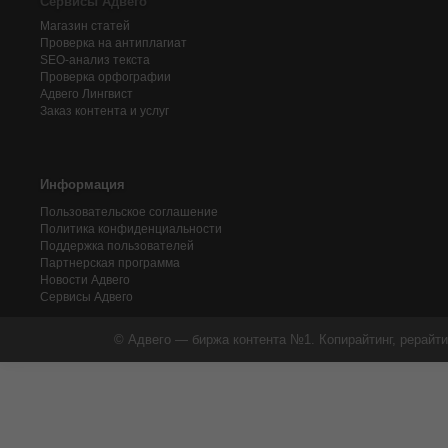
Сервисы Адвего
Магазин статей
Проверка на антиплагиат
SEO-анализ текста
Проверка орфографии
Адвего
Лингвист
Заказ контента и услуг
Информация
Пользовательское соглашение
Политика конфиденциальности
Поддержка пользователей
Партнерская программа
Новости Адвего
Сервисы Адвего
© Адвего — биржа контента №1. Копирайтинг, рерайти