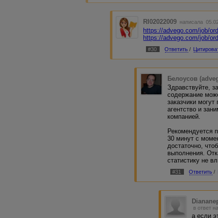
RI02022009
написала 05.02
https://advego.com/job/or
https://advego.com/job/or
#30
Ответить
/
Цитирова
Белоусов (adve
Здравствуйте, з
содержание може
заказчики могут
агентство и зан
компанией.
Рекомендуется п
30 минут с моме
достаточно, чтоб
выполнения. Отк
статистику не вл
#31
Ответить
/
Dianane
в ответ н
а если э