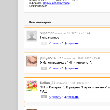
Написал: DELETED , 16.08.2012 в 15:07
В форуме:
Форум исполнителей
Комментариев:
5
Комментарии
superbor
написал 16.08.2012 в 15:24
Непознанное
#1
Ответить
/
Цитировать
yuliya27061977
написала 16.08.2012 в 15:42
Я бы отправила в "ИТ и интернет".
#2
Ответить
/
Цитировать
Kolian_91
написал 16.08.2012 в 16:10
"ИТ и Интернет". В раздел "Наука и техника"
т.д)))
#3
Ответить
/
Цитировать