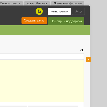
O-анализ текста
Адвего Лингвист
Проверка орфографии
Регистрация
Вход
A
Создать заказ
Помощь и поддержка