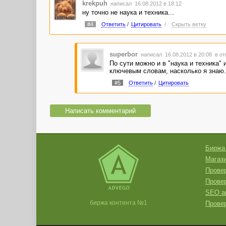
krekpuh
написал 16.08.2012 в 18:12
ну точно не наука и техника...
#4
Ответить
/
Цитировать
/
Скрыть ветку
superbor
написал 16.08.2012 в 20:08
в от
По сути можно и в "наука и техника"
ключевым словам, насколько я знаю.
#5
Ответить
/
Цитировать
Написать комментарий
Биржа
Магази
Провер
Прове
SEO а
биржа контента №1
Провер