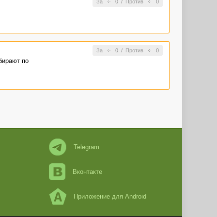
За
0
/
Против
0
За
0
/
Против
0
ыбирают по
Telegram
Вконтакте
Приложение для Android