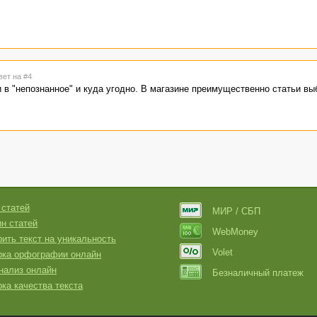
вет на #4
 и в "непознанное" и куда угодно. В магазине преимущественно статьи в
 статей
МИР / СБП
н статей
WebMoney
ить текст на уникальность
Volet
рка орфографии онлайн
нализ онлайн
Безналичный платеж
ка качества текста