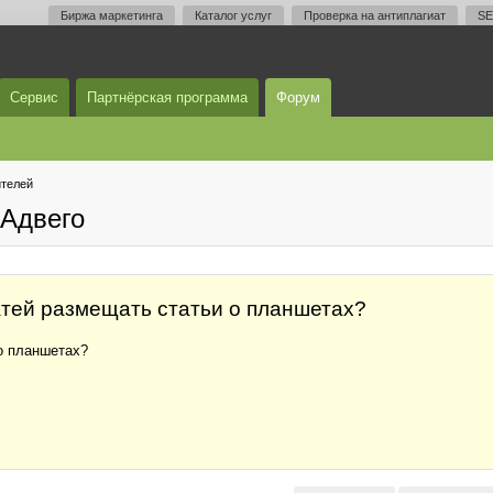
Биржа маркетинга
Каталог услуг
Проверка на антиплагиат
SE
Сервис
Партнёрская программа
Форум
телей
Адвего
татей размещать статьи о планшетах?
 о планшетах?