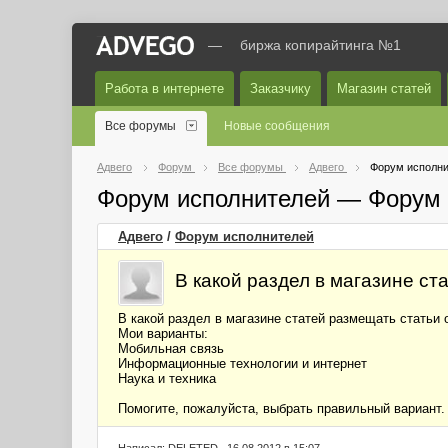
—
биржа копирайтинга №1
Работа в интернете
Заказчику
Магазин статей
Все форумы
Новые сообщения
Адвего
Форум
Все форумы
Адвего
Форум исполни
Форум исполнителей — Форум 
Адвего
/
Форум исполнителей
В какой раздел в магазине с
В какой раздел в магазине статей размещать статьи
Мои варианты:
Мобильная связь
Информационные технологии и интернет
Наука и техника
Помогите, пожалуйста, выбрать правильный вариант.