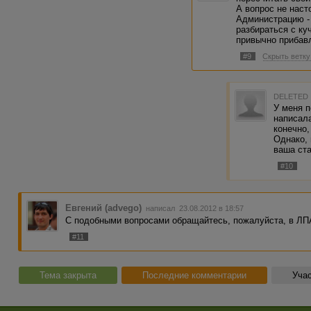
А вопрос не наст
Администрацию - 
разбираться с ку
привычно прибавл
#9
Скрыть ветку
DELETED
У меня п
написала
конечно,
Однако, 
ваша ста
#10
Евгений (advego)
написал 23.08.2012 в 18:57
С подобными вопросами обращайтесь, пожалуйста, в ЛПА
#11
Тема закрыта
Последние комментарии
Учас