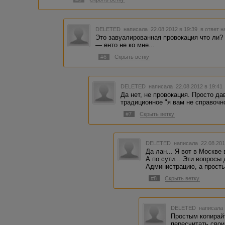
DELETED
написала 22.08.2012 в 19:39
в ответ н
Это завуалированная провокация что ли? 
— енто не ко мне...
#6
Скрыть ветку
DELETED
написала 22.08.2012 в 19:4
Да нет, не провокация. Просто д
традиционное "я вам не справочно
#7
Скрыть ветку
DELETED
написала 22.08.201
Да лан... Я вот в Москве
А по сути... Эти вопрос
Администрацию, а просты
#8
Скрыть ветку
DELETED
написала 
Простым копирайт
пересчитать свои