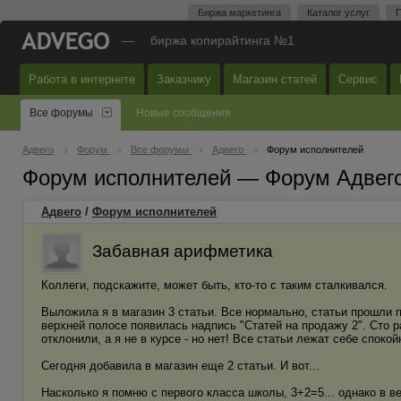
Биржа маркетинга
Каталог услуг
П
—
биржа копирайтинга №1
Работа в интернете
Заказчику
Магазин статей
Сервис
Все форумы
Новые сообщения
Адвего
Форум
Все форумы
Адвего
Форум исполнителей
Форум исполнителей — Форум Адвег
Адвего
/
Форум исполнителей
Забавная арифметика
Коллеги, подскажите, может быть, кто-то с таким сталкивался.
Выложила я в магазин 3 статьи. Все нормально, статьи прошли 
верхней полосе появилась надпись "Статей на продажу 2". Сто р
отклонили, а я не в курсе - но нет! Все статьи лежат себе спокой
Сегодня добавила в магазин еще 2 статьи. И вот...
Насколько я помню с первого класса школы, 3+2=5... однако в в