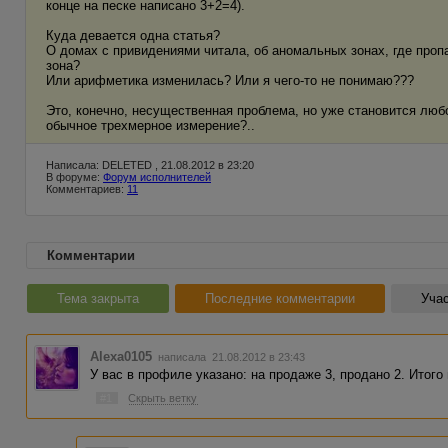
конце на песке написано 3+2=4).
Куда девается одна статья?
О домах с привидениями читала, об аномальных зонах, где проп
зона?
Или арифметика изменилась? Или я чего-то не понимаю???
Это, конечно, несущественная проблема, но уже становится любо
обычное трехмерное измерение?..
Написала: DELETED , 21.08.2012 в 23:20
В форуме:
Форум исполнителей
Комментариев:
11
Комментарии
Тема закрыта
Последние комментарии
Учас
Alexa0105
написала 21.08.2012 в 23:43
У вас в профиле указано: на продаже 3, продано 2. Итого 
#1
Скрыть ветку