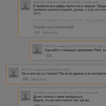
DELETED
написала 22.08.2012 в 00:37
в ответ на #1
В профиле все цифры были и есть верные. Продан
одобрены администрацией, думаю, к утру они появ
деле.
А все эта ерунда не там, а вот тут -
http://advego.r
получается прикрепить скриншот, Аdobe Flash бара
Показать весь комментарий
названием "продать статью".
Там над формой размещения новой статьи идет п
#2
Скрыть ветку
проданных статей. Вот в ней и творится эта исто
Я эти статьи только на пальцах не пересчитывала 
DELETED
написала 22.08.2012 в 00:48
в ответ н
Сделайте с помощью программы Paint, кно
#3
DELETED
написала 22.08.2012 в 18:36
Так а чего вы тут пишите? Мы ж не админы и не экстрасен
#4
Скрыть ветку
DELETED
написала 22.08.2012 в 19:29
в ответ на #4
Да вот хотела с вами пообщаться...
Ждала, кто же мне ответит так, как вы.
#5
Скрыть ветку