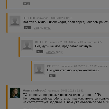
#53
DELETED
написала 28.09.2012 в 12:16
Вот так обычно и происходит, если перед началом работ
#77
Скрыть ветку
DELETED
написал 28.09.2012 в 12:20
в ответ на #77
Нет, дуб - не мое, предлагаю нюхнуть...
#81
Скрыть ветку
DELETED
написала 28.09.2012 в 12:22
в ответ 
Вы удивительно искренне-милый;)
#82
Алиса (advego)
написала 28.09.2012 в 12:31
ТС, со всеми вопросами просьба обращаться в ЛПА.
По предыдущей жалобе: статистика исправляется только
не соответствует заданию. Я вам уже объяснила это в Л