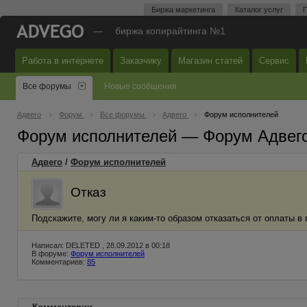
Биржа маркетинга
Каталог услуг
П
—
биржа копирайтинга №1
Работа в интернете
Заказчику
Магазин статей
Сервис
Все форумы
Новые сообщения
Адвего
Форум
Все форумы
Адвего
Форум исполнителей
Форум исполнителей — Форум Адвег
Адвего
/
Форум исполнителей
Отказ
Подскажите, могу ли я каким-то образом отказаться от оплаты в
Написал: DELETED , 28.09.2012 в 00:18
В форуме:
Форум исполнителей
Комментариев:
85