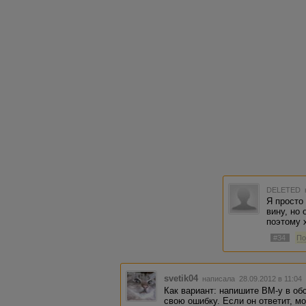
DELETED
Я просто
вину, но
поэтому 
#34
По
svetik04
написала 28.09.2012 в 11:0
Как вариант: напишите ВМ-у в об
свою ошибку. Если он ответит, 