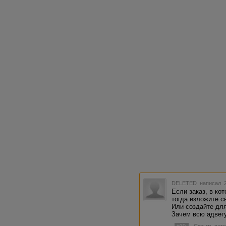
DELETED
написал 2
Если заказ, в ко
тогда изложите с
Или создайте для
Зачем всю адвегу
#30
Скрыть ветк