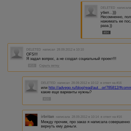
DELETED
написала
убил...)))
Несомненно, пол
нажимать ее пос
раза.))
#84
DELETED
написал 28.09.2012 в 10:10
OFS!!!
Я задал вопрос, а не создал социальный проект!!!
#16
Скрыть ветку
DELETED
написал 28.09.2012 в 10:12
в ответ на #16
или
http://advego.ru/blog/read/aut...or/785812/#co
какие еще варианты нужны?
#20
irbritan
написала 28.09.2012 в 10:14
в ответ на #16
Между прочим, про заказ я написала совершенно
вернуть ему деньги.