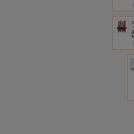
R
Д
М