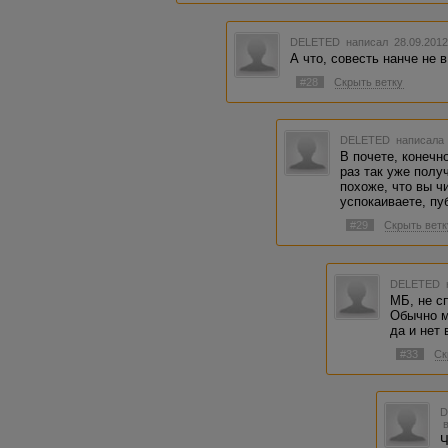
DELETED
написал 28.09.2012
А что, совесть нанче не в
#28
Скрыть ветку
DELETED
написала 
В почете, конечн
раз так уже полу
похоже, что вы ч
успокаиваете, п
#29
Скрыть ветк
DELETED
МБ, не с
Обычно м
да и нет 
#33
Ск
Ч