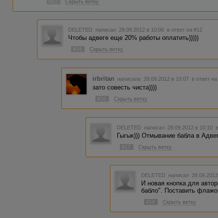
#12
Скрыть ветку
DELETED
написал 28.09.2012 в 10:06
в ответ на #12
Чтобы адвеге еще 20% работы оплатить)))))
#14
Скрыть ветку
irbritan
написала 28.09.2012 в 10:07
в ответ на
зато совесть чиста))))
#15
Скрыть ветку
DELETED
написал 28.09.2012 в 10:10
Гыгык))) Отмывание бабла в Адвег
#17
Скрыть ветку
DELETED
написал 28.09.2012
И новая кнопка для автор
бабло". Поставить флажок
#19
Скрыть ветку