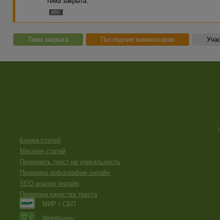
Тема закрыта.
#85
Тема закрыта
Последние комментарии
Учас
Биржа статей
Магазин статей
Проверить текст на уникальность
Проверка орфографии онлайн
SEO анализ онлайн
Проверка качества текста
МИР / СБП
WebMoney