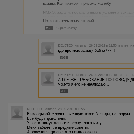
важны. Как пример - привожу жалобу:
ИМХО, задачи, поставленные в условиях заказа
внимание на толщину шрифта, порядок употребле
Показать весь комментарий
Если я не прав - готов выслушать любую критик
ПРОСТО ВОЗМУТИТЕЛЬНО!!! Я НЕ ПРОСТО СТ
#65
Скрыть ветку
ОСНОВНЫЕ ЗАДАЧИ, ПОСТАВЛЕННЫЕ ПЕРЕД АВТО
мне главное, чтобы все было честно!!! Кстати, у
НЕ ПРОШУ НАКАЗАТЬ, НО ПРОШУ ПРИНЯТЬ 
СТАТИСТИКУ. Искренне Ваш, mvd1.
DELETED
написал 28.09.2012 в 11:53
в ответ н
Если администраторы посчитают нужным забанит
где про мою жажду бабла???!!!
к сведению - прошу заранее предупредить.
#69
DELETED
написал 28.09.2012 в 12:18
в ответ н
А ГДЕ ЖЕ ТРЕБОВАНИЕ ПО ПОВОДУ Д
Чой-то я его не наблюдаю...
#80
DELETED
написал 28.09.2012 в 11:27
Выкладывайте зряоплаченную текестУ сюды, на форум.
Все будут довольны.
У вас отнимут деньги и вернут заказчику.
Меня забанят за вредные советы.
& show must go one, что немаловажно.