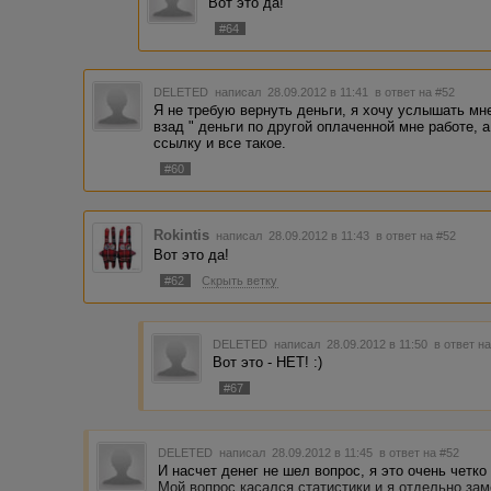
Вот это да!
#64
DELETED
написал 28.09.2012 в 11:41
в ответ на #52
Я не требую вернуть деньги, я хочу услышать мн
взад " деньги по другой оплаченной мне работе, 
ссылку и все такое.
#60
Rokintis
написал 28.09.2012 в 11:43
в ответ на #52
Вот это да!
#62
Скрыть ветку
DELETED
написал 28.09.2012 в 11:50
в ответ н
Вот это - НЕТ! :)
#67
DELETED
написал 28.09.2012 в 11:45
в ответ на #52
И насчет денег не шел вопрос, я это очень четко
Мой вопрос касался статистики и я отдельно зам