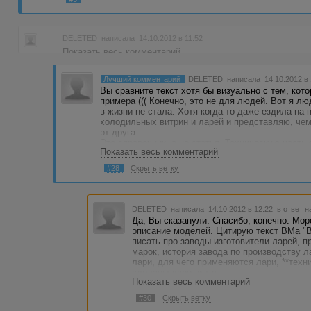
DELETED
написала 14.10.2012 в 11:52
Показать весь комментарий
Лучший комментарий
DELETED
написала 14.10.2012 в
Вы сравните текст хотя бы визуально с тем, кот
примера ((( Конечно, это не для людей. Вот я люд
в жизни не стала. Хотя когда-то даже ездила на 
холодильных витрин и ларей и представляю, чем
от друга...
Это справочник, а не статья. Техническую часть 
Показать весь комментарий
Вы бы лучше написали, что в витринах хорошо 
покупателей, а лари предназначены для хранения
#28
Скрыть ветку
Вот это было бы для людей...
DELETED
написала 14.10.2012 в 12:22
в ответ н
Да, Вы сказанули. Спасибо, конечно. Мо
описание моделей. Цитирую текст ВМа "
писать про заводы изготовители ларей, п
марок, история завода по производству л
лари, для чего применяются лари, **техни
сделаны лари, и т.д.
Показать весь комментарий
#30
Скрыть ветку