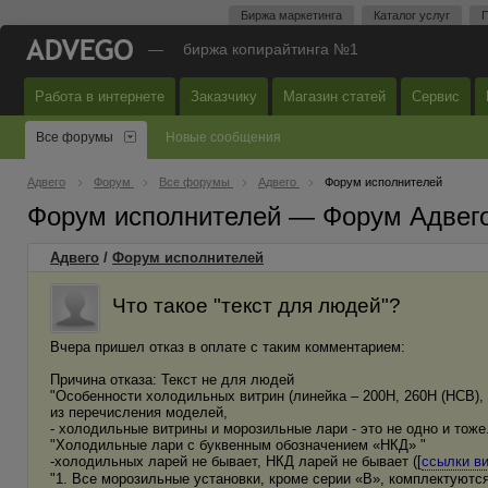
Биржа маркетинга
Каталог услуг
П
—
биржа копирайтинга №1
Работа в интернете
Заказчику
Магазин статей
Сервис
Все форумы
Новые сообщения
Адвего
Форум
Все форумы
Адвего
Форум исполнителей
Форум исполнителей — Форум Адвег
Адвего
/
Форум исполнителей
Что такое "текст для людей"?
Вчера пришел отказ в оплате с таким комментарием:
Причина отказа: Текст не для людей
"Особенности холодильных витрин (линейка – 200Н, 260Н (НСВ),
из перечисления моделей,
- холодильные витрины и морозильные лари - это не одно и тоже
"Холодильные лари с буквенным обозначением «НКД» "
-холодильных ларей не бывает, НКД ларей не бывает ([
ссылки в
"1. Все морозильные установки, кроме серии «В», комплектуются 