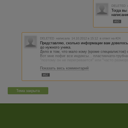
закачивать в систему нов
компонентов, которые ул
DELETED
вследствие чего нарушае
Тогда вы
смеси.
написании
#60
DELETED
написала 14.10.2012 в 15:12
в ответ на #24
Представляю, сколько информации вам довелось 
до нужного уника.
Дело в том, что мало кому (кроме специалистов) 
Вот мне пофиг все индексы... пластинчато-трубча
"поэтому он не перегревается" или "часто размо
Возможно;)
Показать весь комментарий
А вашему усердию да, можно позавидовать;)
#62
Тема закрыта