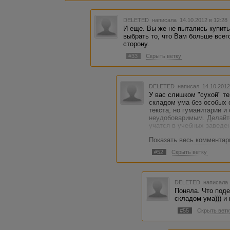
DELETED
написала 14.10.2012 в 12:2
И еще. Вы же не пытались купить
выбрать то, что Вам больше всег
сторону.
#33
Скрыть ветку
DELETED
написал 14.10.2012
У вас слишком "сухой" те
складом ума без особых 
текста, но гуманитарии и
неудобоваримым. Делайте
учатся в учебных заведен
Показать весь комментар
Выбор той или иной моде
технической стороны. Я к
#52
Скрыть ветку
магазин и говорю: "мне н
делать это и это", посл
моделях. Так вот, в ваш
популярным объяснением,
DELETED
написала 
нужно приступать к боле
Поняла. Что поде
Некоторые фразы из опис
складом ума))) и
поймут что такое датчик 
отличается хладагент r404
#55
Скрыть ветк
владельцев таких ларей з
дозаправить, а r404a не