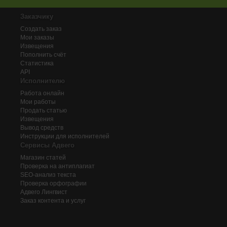
Заказчику
Создать заказ
Мои заказы
Извещения
Пополнить счёт
Статистика
API
Исполнителю
Работа онлайн
Мои работы
Продать статью
Извещения
Вывод средств
Инструкции для исполнителей
Сервисы Адвего
Магазин статей
Проверка на антиплагиат
SEO-анализ текста
Проверка орфографии
Адвего
Лингвист
Заказ контента и услуг