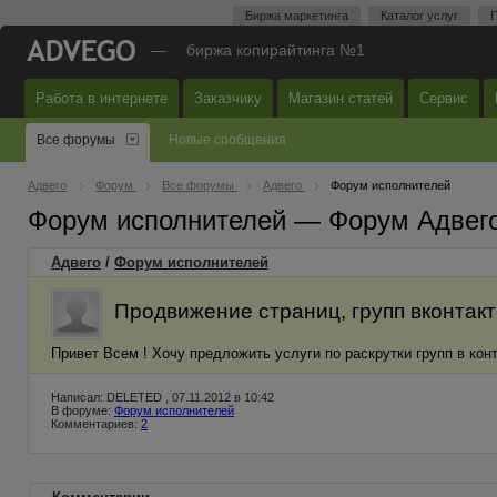
Биржа маркетинга
Каталог услуг
П
—
биржа копирайтинга №1
Работа в интернете
Заказчику
Магазин статей
Сервис
Все форумы
Новые сообщения
Адвего
Форум
Все форумы
Адвего
Форум исполнителей
Форум исполнителей — Форум Адвег
Адвего
/
Форум исполнителей
Продвижение страниц, групп вконтакт
Привет Всем ! Хочу предложить услуги по раскрутки групп в конт
Написал: DELETED , 07.11.2012 в 10:42
В форуме:
Форум исполнителей
Комментариев:
2