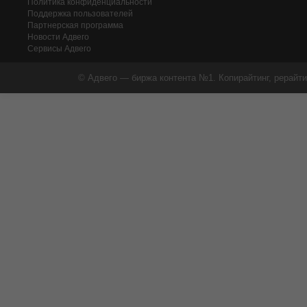
Политика конфиденциальности
Поддержка пользователей
Партнерская программа
Новости Адвего
Сервисы Адвего
© Адвего — биржа контента №1. Копирайтинг, рерайти