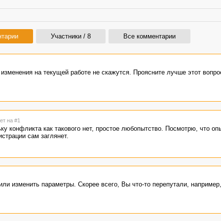
нтарии
Участники / 8
Все комментарии
 изменения на текущей работе не скажутся. Проясните лучше этот вопро
ет на #1
ьку конфликта как такового нет, простое любопытство. Посмотрю, что о
истрации сам заглянет.
 или изменить параметры. Скорее всего, Вы что-то перепутали, например