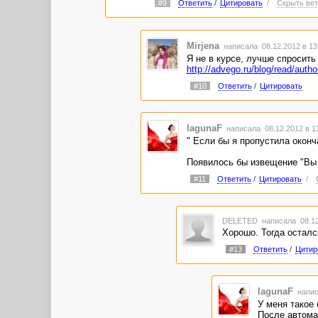
#9
Ответить
/
Цитировать
/
Скрыть вет
Mirjena
написала 08.12.2012 в 1
Я не в курсе, лучше спросить 
http://advego.ru/blog/read/aut
#10
Ответить
/
Цитировать
lagunaF
написала 08.12.2012 в 
" Если бы я пропустила оконч
Появилось бы извещение "Вы 
#11
Ответить
/
Цитировать
/
DELETED
написала 08.12
Хорошо. Тогда остал
#13
Ответить
/
Цитир
lagunaF
напис
У меня такое 
После автомат