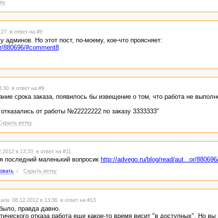
ку
3:27
в ответ на #9
у админов. Но этот пост, по-моему, кое-что проясняет:
hor/880696/#comment8
13:30
в ответ на #9
ание срока заказа, появилось бы извещение о том, что работа не выполн
отказались от работы №22222222 по заказу 3333333"
Скрыть ветку
.2012 в 13:33
в ответ на #11
ся последний маленький вопросик
http://advego.ru/blog/read/aut...or/8806
овать
/
Скрыть ветку
ала 08.12.2012 в 13:36
в ответ на #13
было, правда давно.
ического отказа работа еще какое-то время висит "в доступных". Но вы