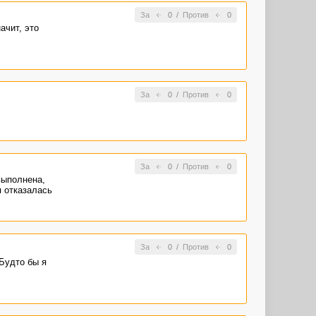
За
0
/
Против
0
ачит, это
За
0
/
Против
0
За
0
/
Против
0
выполнена,
я отказалась
За
0
/
Против
0
 Будто бы я