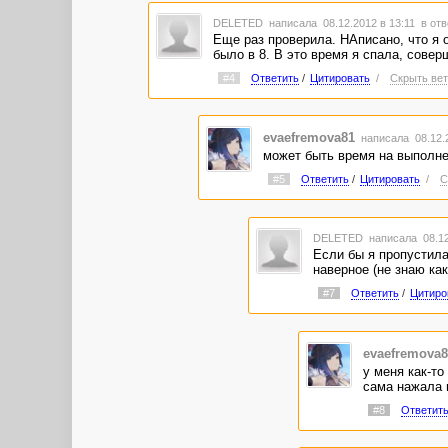
DELETED
написала 08.12.2012 в 13:11
в отв
Еще раз проверила. НАписано, что я от
было в 8. В это время я спала, совер
#4
Ответить
/
Цитировать
/
Скрыть вет
evaefremova81
написала 08.12.
может быть время на выполне
#5
Ответить
/
Цитировать
/
С
DELETED
написала 08.12
Если бы я пропустила
наверное (не знаю как
#7
Ответить
/
Цитиро
evaefremova8
у меня как-то
сама нажала 
#8
Ответит