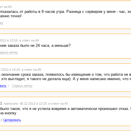
ет на #3
казалась от работы в 9 часов утра. Разница с сервером у меня - час, зн
шенно точно!
ку
2012 в 13:16
в ответ на #4
ние заказа было не 24 часа, а меньше?
крыть ветку
.2012 в 13:24
в ответ на #5
 окончание срока заказа, появилось бы извещение о том, что работа не 
 это выглядит, я такого не делала еще). А у меня написано именно, что 
вать
/
Скрыть ветку
1
написала 08.12.2012 в 13:25
в ответ на #7
 было такое, что я не успела вовремя и автоматически произошел отказ.
на кнопку
ь
/
Цитировать