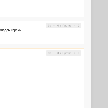
За
0
/
Против
0
коладом горечь
За
0
/
Против
0