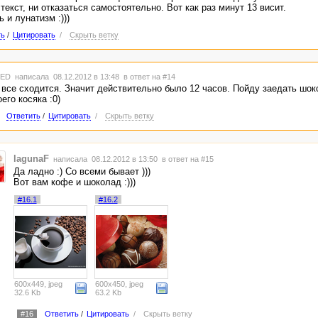
текст, ни отказаться самостоятельно. Вот как раз минут 13 висит.
 и лунатизм :)))
ть
/
Цитировать
/
Скрыть ветку
TED
написала 08.12.2012 в 13:48
в ответ на #14
 все сходится. Значит действительно было 12 часов. Пойду заедать шо
оего косяка :0)
Ответить
/
Цитировать
/
Скрыть ветку
lagunaF
написала 08.12.2012 в 13:50
в ответ на #15
Да ладно :) Со всеми бывает )))
Вот вам кофе и шоколад :)))
#16.1
#16.2
600x449, jpeg
600x450, jpeg
32.6 Kb
63.2 Kb
#16
Ответить
/
Цитировать
/
Скрыть ветку