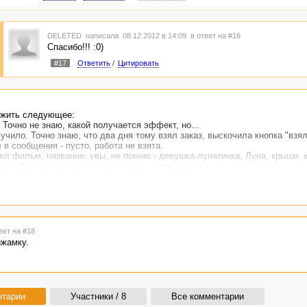
DELETED
написала 08.12.2012 в 14:09
в ответ на #16
Спасибо!!! :0)
#17
Ответить
/
Цитировать
ожить следующее:
 Точно не знаю, какой получается эффект, но...
ило. Точно знаю, что два дня тому взял заказ, выскочила кнопка "взял
 в сообщения - пусто, работа не взята.
рел фильм, название, увы, не помню - девушка-лунатичка, Луна, крыши, 
о. Одевайтесь на ночь потеплей, холодно уже... :-)
вет на #18
жамку.
нтарии
Участники / 8
Все комментарии