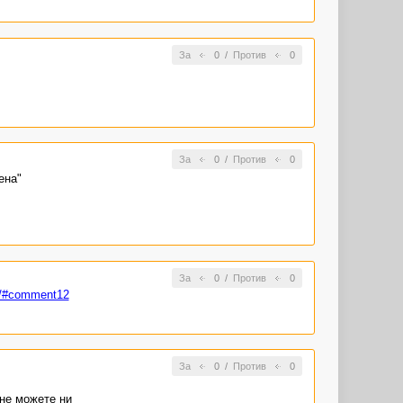
За
0
/
Против
0
За
0
/
Против
0
ена"
За
0
/
Против
0
96/#comment12
За
0
/
Против
0
 не можете ни