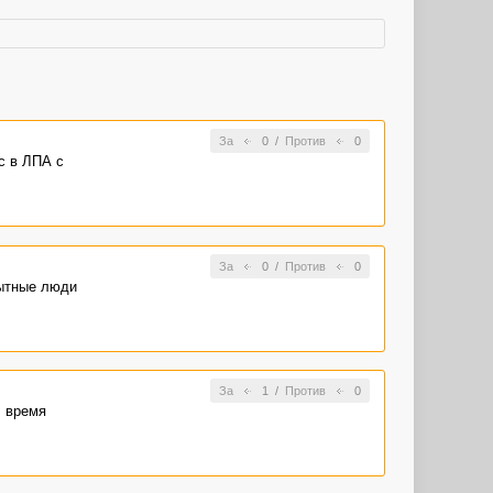
За
0
/
Против
0
с в ЛПА с
За
0
/
Против
0
пытные люди
За
1
/
Против
0
, время