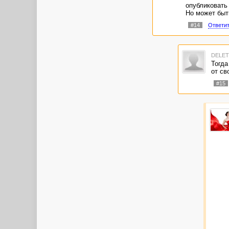
опубликовать 
Но может быть
#14
Ответи
DELE
Тогда
от св
#15