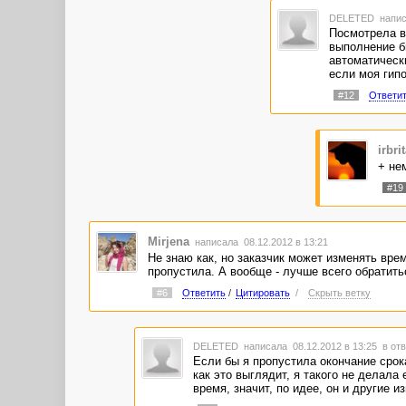
DELETED
напис
Посмотрела вр
выполнение бы
автоматически
если моя гипо
#12
Ответи
irbri
+ не
#19
Mirjena
написала 08.12.2012 в 13:21
Не знаю как, но заказчик может изменять вре
пропустила. А вообще - лучше всего обратить
#6
Ответить
/
Цитировать
/
Скрыть ветку
DELETED
написала 08.12.2012 в 13:25
в отв
Если бы я пропустила окончание срока
как это выглядит, я такого не делала
время, значит, по идее, он и другие 