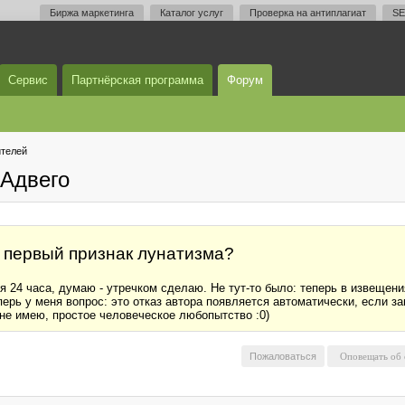
Биржа маркетинга
Каталог услуг
Проверка на антиплагиат
SE
Сервис
Партнёрская программа
Форум
телей
Адвего
 первый признак лунатизма?
 24 часа, думаю - утречком сделаю. Не тут-то было: теперь в извещения
перь у меня вопрос: это отказ автора появляется автоматически, если за
у не имею, простое человеческое любопытство :0)
Пожаловаться