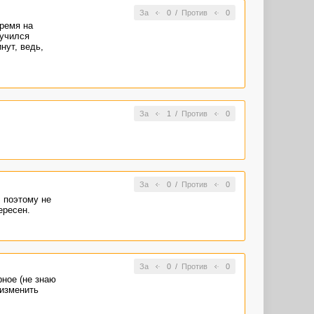
За
0
/
Против
0
время на
лучился
нут, ведь,
За
1
/
Против
0
За
0
/
Против
0
, поэтому не
ересен.
За
0
/
Против
0
рное (не знаю
 изменить