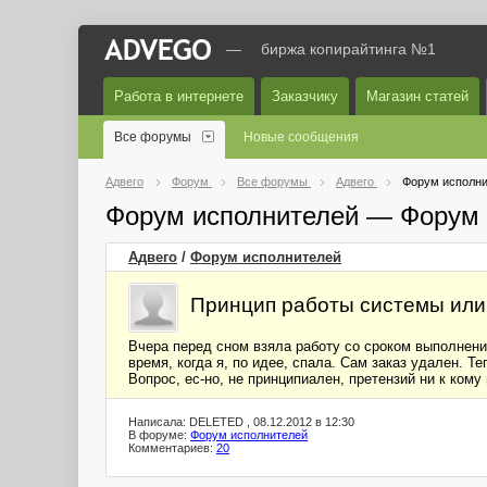
—
биржа копирайтинга №1
Работа в интернете
Заказчику
Магазин статей
Все форумы
Новые сообщения
Адвего
Форум
Все форумы
Адвего
Форум исполни
Форум исполнителей — Форум 
Адвего
/
Форум исполнителей
Принцип работы системы или
Вчера перед сном взяла работу со сроком выполнения
время, когда я, по идее, спала. Сам заказ удален. Те
Вопрос, ес-но, не принципиален, претензий ни к ком
Написала: DELETED , 08.12.2012 в 12:30
В форуме:
Форум исполнителей
Комментариев:
20