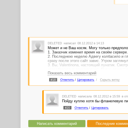
DELETED
написал 08.12.2012 в 14:13
Может и не Ваш косяк. Могу только предпол
1. Заказчик изменил время на своём сервере.
2. Последнюю неделю Адвегу колбасило и глуч
сразу после этого сайт завис. Утром заглянул
3. Вы, Valentinona, настоящий лунатик. Смот
невообразимые приключения. Очень романтичн
Показать весь комментарий
#18
Ответить
/
Цитировать
/
Скрыть ветку
DELETED
написала 08.12.2012 в 15:59
в от
Пойду куплю хотя бы фланелевую пи
#20
Ответить
/
Цитировать
Написать комментарий
Последние комме