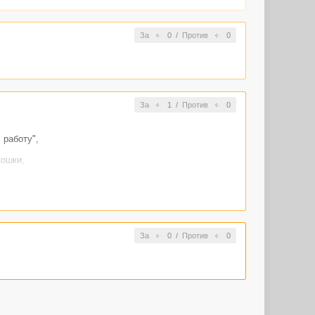
За
0
/
Против
0
За
1
/
Против
0
 работу",
кошки,
За
0
/
Против
0