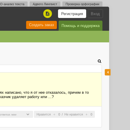
O-анализ текста
Адвего Лингвист
Проверка орфографии
Регистрация
Вход
A
Создать заказ
Помощь и поддержка
х написано, что я от нее отказалось, причем в то
казчик удаляет работу или ...?
Нравится
0
/
Не нравится
0