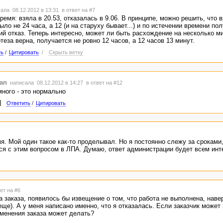
ала 08.12.2012 в 13:31
в ответ на #7
емя: взяла в 20.53, отказалась в 9.06. В принципе, можно решить, что 
ло не 24 часа, а 12 (и на старуху бывает...) и по истечении времени по
й отказ. Теперь интересно, может ли быть расхождение на несколько ми
теза верна, получается не ровно 12 часов, а 12 часов 13 минут.
ть
/
Цитировать
/
Скрыть ветку
tan
написала 08.12.2012 в 14:27
в ответ на #12
много - это нормально
Ответить
/
Цитировать
мя. Мой один такое как-то проделывал. Но я постоянно слежу за сроками
ся с этим вопросом в ЛПА. Думаю, ответ администрации будет всем инт
ет на #6
 заказа, появилось бы извещение о том, что работа не выполнена, наве
 еще). А у меня написано именно, что я отказалась. Если заказчик может
изменения заказа может делать?