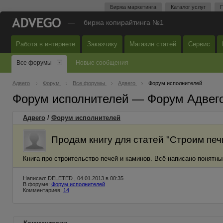
Биржа маркетинга
Каталог услуг
П
—
биржа копирайтинга №1
Работа в интернете
Заказчику
Магазин статей
Сервис
Все форумы
Новые сообщения
Адвего
Форум
Все форумы
Адвего
Форум исполнителей
Форум исполнителей — Форум Адвег
Адвего
/
Форум исполнителей
Продам книгу для статей "Строим печ
Книга про строительство печей и каминов. Всё написано понятны
Написал: DELETED , 04.01.2013 в 00:35
В форуме:
Форум исполнителей
Комментариев:
14